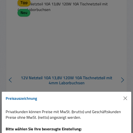
Tipp
Neu
12V Netzteil 10A 13,8V 120W 10A Tischnetzteil mit
4mm Laborbuchsen
Preisauszeichnung
Privatkunden können Preise mit MwSt. (brutto) und Geschäftskunden
Preise ohne MwSt. (netto) angezeigt werden.
Bitte wählen Sie Ihre bevorzugte Einstellung:
Regulärer Preis:
69,95 €