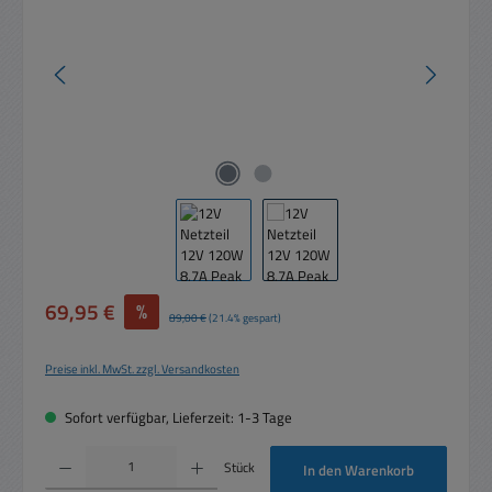
Verkaufspreis:
69,95 €
%
Regulärer Preis:
89,00 €
(21.4% gespart)
Preise inkl. MwSt. zzgl. Versandkosten
Sofort verfügbar, Lieferzeit: 1-3 Tage
Produkt Anzahl: Gib den gewünschten Wert ein oder benutze die Schaltflächen um die 
Stück
In den Warenkorb