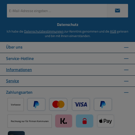
E-
Mail-
Adresse
*
Datenschutz
Ich habe die
Datenschutzbestimmungen
zur Kenntnis genommen und die
AGB
gelesen
und bin mit ihnen einverstanden.
Über uns
Service-Hotline
Informationen
Service
Zahlungsarten
Vorkasse
PayPal
Kredit- oder Debitkarte über PayPal
Später Bezahlen ü
Rechnung nur für Firmen Kommunen
Klarna über Mollie Zahlungssystem
paysafecard über Mollie Zah
Apple Pay über M