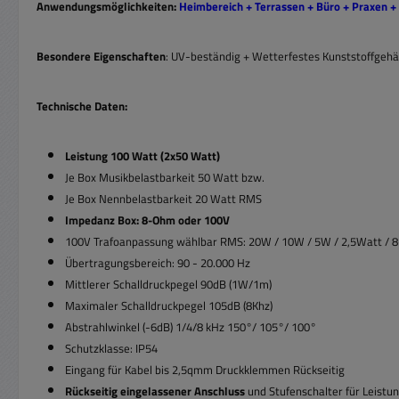
Anwendungsmöglichkeiten:
Heimbereich + Terrassen + Büro + Praxen +
Besondere Eigenschaften
: UV-beständig + Wetterfestes Kunststoffgehä
Technische Daten:
Leistung 100 Watt (2x50 Watt)
Je Box Musikbelastbarkeit 50 Watt bzw.
Je Box Nennbelastbarkeit
20 Watt RMS
Impedanz Box: 8-Ohm oder 100V
100V Trafoanpassung wählbar RMS: 20W / 10W / 5W / 2,5Watt /
Übertragungsbereich: 90 - 20.000 Hz
Mittlerer Schalldruckpegel 90dB (1W/1m)
Maximaler Schalldruckpegel 105dB (8Khz)
Abstrahlwinkel (-6dB) 1/4/8 kHz 150°/ 105°/ 100°
Schutzklasse: IP54
Eingang für Kabel bis 2,5qmm Druckklemmen Rückseitig
Rückseitig eingelassener Anschluss
und Stufenschalter für Leistu