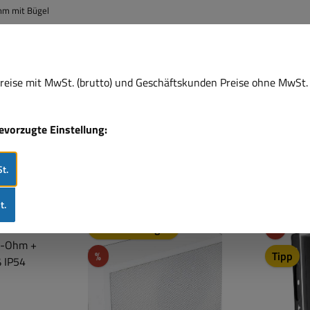
mm mit Bügel
eise mit MwSt. (brutto) und Geschäftskunden Preise ohne MwSt. 
00-00175
bevorzugte Einstellung:
t.
t.
Rabat
Nur 2 auf Lager!
%
Rabatt
%
Tipp