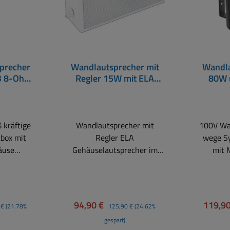
precher
Wandlautsprecher mit
Wandla
hm
Regler 15W mit ELA
80W 
h weiß
Trafo 260x175mm weiß
284x2
 kräftige
Wandlautsprecher mit
100V Wa
box mit
Regler ELA
wege S
äuse
Gehäuselautsprecher im
mit 
t einem
optisch schönen Design
sichere
nd einem
Kompakter
WPS-Ser
ner für
Gehäuselautsprecher im
überzeug
mit einen
rechteckigen Design mit
Erschei
r Preis:
Verkaufspreis:
Regulärer Preis:
Verkauf
94,90 €
119,9
 €
(21.78%
125,90 €
(24.62%
offener Rückwand ist zum
und Fun
gespart)
reich.
Anschrauben und
hohem Ni