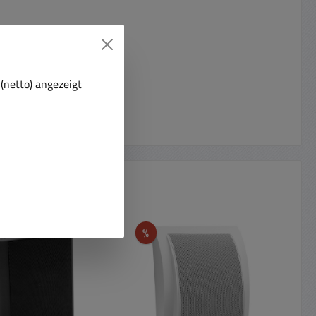
(netto) angezeigt
t
Rabatt
%