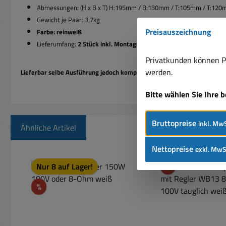
Abmessungen: (H x B x T) H:195mm / B:130mm / T:105mm / T:120
Gewicht je Paar: 3,7kg
Preisauszeichnung
Farbe: reinweiß
Lieferumfang:
2 Stück inkl. Montagebügel
Privatkunden können Pr
werden.
Lieferbar selbe Ausführung jedoch komplett in Schwarz = Bst-Nr.: 88-5
Bitte wählen Sie Ihre 
Bruttopreise
inkl. MwS
Ähnliche Artikel
Nettopreise
exkl. MwS
Produktgalerie überspringen
Rabatt
Nur 8 auf Lager!
%
Rabatt
%