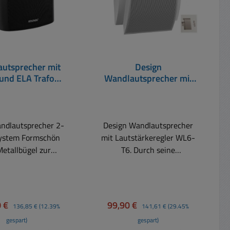
utsprecher mit
Design
und ELA Trafo
Wandlautsprecher mit
15mm Schwarz
Regler 10W mit ELA
Trafo 312x210mm weiß
ndlautsprecher 2-
Design Wandlautsprecher
ystem Formschön
mit Lautstärkeregler WL6-
Metallbügel zur
T6. Durch seine
n Befestigung Die
abgerundete Form schmiegt
ie von Omnitronic
sich der WL6 sehr weich an
t auf ganzer Linie:
die Wand an und ist schön
nungsbild, Sound
anzusehen. Diese Variante
spreis:
Regulärer Preis:
Verkaufspreis:
Regulärer Preis:
0 €
99,90 €
136,85 €
(12.39%
141,61 €
(29.45%
ktionen sind auf
mit der Schluss
gespart)
gespart)
veau angesiedelt.
Nummernkennzeichnung (