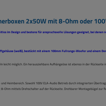
herboxen 2x50W mit 8-Ohm oder 100V
eitlos im Design und bestens für anspruchsvolle Lösungen geeignet, bei denen
offgehäuse (weiß), bestückt mit einem 100mm Fullrange-Woofer und einem Dom
n leicht möglich. Ein herausziehbare Aufhängeöse ist ebenso in der Rückseite i
ss- und Heimbereich. Sowohl 100V ELA-Audio Betrieb durch integrierten Übertr
8-Ohm mittels Drehschalter auf der Rückseite. Drehbarer Montagebügel zur fle