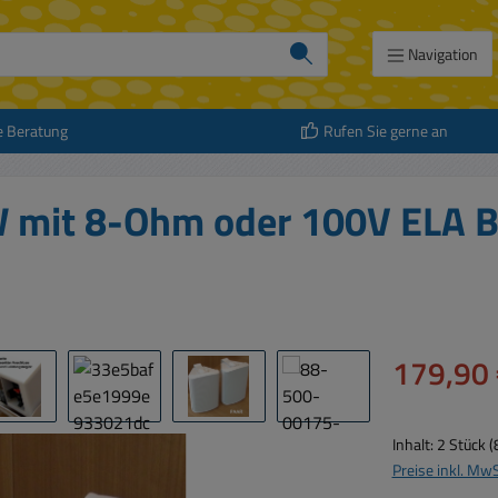
Navigation
e Beratung
Rufen Sie gerne an
 mit 8-Ohm oder 100V ELA B
Verkaufspreis:
179,90 
Inhalt:
2 Stück
(
Preise inkl. Mw