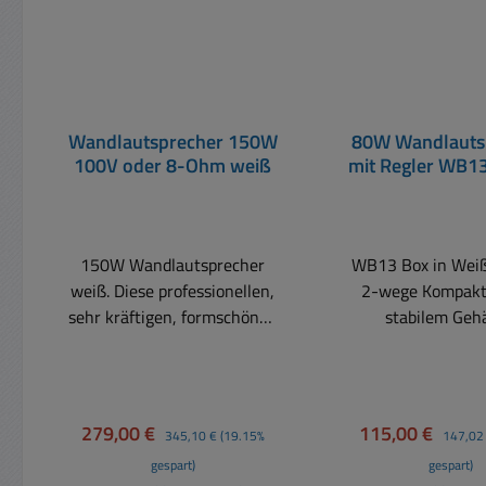
Wandlautsprecher 150W
80W Wandlauts
100V oder 8-Ohm weiß
mit Regler WB13 8-O
+ 100V tauglic
IP54
150W Wandlautsprecher
WB13 Box in Weiß
weiß. Diese professionellen,
2-wege Kompakt
sehr kräftigen, formschönen
stabilem Geh
und großvolumigen
IP54Bestückt mi
Gehäuselautsprecher dieser
13cm Tieftöner u
Serie sind bestens für
Kalottenhochtö
anspruchsvolle Anlagen
exzellenten Sound 
Verkaufspreis:
Regulärer Preis:
Verkaufspreis:
Reguläre
279,00 €
115,00 €
345,10 €
(19.15%
147,02
geeignet, bei denen perfekte
breiten
gespart)
gespart)
Musik-Performance, beste
Übertragungsbe