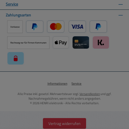
Service
Zahlungsarten
Vorkasse
PayPal
Kredit- oder Debitkarte über PayPal
Später Bezahlen ü
Rechnung nur für Firmen Kommunen
Apple Pay über Mollie Zahlungssystem
Kreditkarte über Mollie Zahl
Klarna über Moll
paysafecard über Mollie Zahlungssystem
Informationen
Service
Alle Preise inkl. gesetzl. Mehrwertsteuer zzgl.
Versandkosten
und ggf.
Nachnahmegebühren, wenn nicht anders angegeben.
© 2026 HENRI elektronik - Alle Rechte vorbehalten.
Vertrag widerrufen