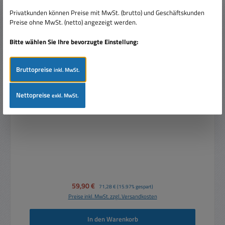
Privatkunden können Preise mit MwSt. (brutto) und Geschäftskunden
Preise ohne MwSt. (netto) angezeigt werden.
Bitte wählen Sie Ihre bevorzugte Einstellung:
Bruttopreise
inkl. MwSt.
Nettopreise
exkl. MwSt.
Kugellautsprecher 180mm 20W 2-Wege System
WCP5 mit 100V Übertrager Weiß
Verkaufspreis:
59,90 €
Regulärer Preis:
71,28 €
(15.97% gespart)
Preise inkl. MwSt. zzgl. Versandkosten
In den Warenkorb