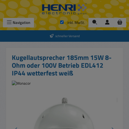
Zum Hauptinhalt springen
Navigation
inkl. MwSt.
schneller Versand
Kugellautsprecher 185mm 15W 8-
Ohm oder 100V Betrieb EDL412
IP44 wetterfest weiß
Bildergalerie überspringen