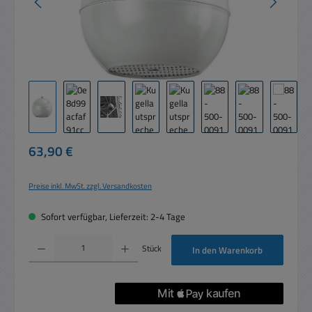
Regulärer Preis:
63,90 €
Preise inkl. MwSt. zzgl. Versandkosten
Sofort verfügbar, Lieferzeit: 2-4 Tage
Produkt Anzahl: Gib den gewünschten Wert ein oder benutze die Schaltflächen um die 
Stück
In den Warenkorb