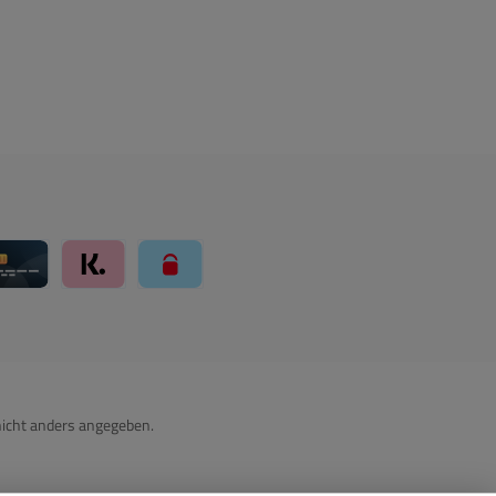
dB Abmessungen:
 x T) 690 x 106 x
hutzklasse: IP44
a. 4,0kg Farbe:
ähnlich RAL9010
er Montagesatz ist
rumfang enthalten
ay über Mollie Zahlungssystem
Kreditkarte über Mollie Zahlungssystem
Klarna über Mollie Zahlungssystem
paysafecard über Mollie Zahlungssystem
icht anders angegeben.