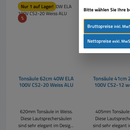
Produktgalerie überspringen
Rabatt
Nur 1 auf Lager!
%
Bitte wählen Sie Ihre 
Rabatt
%
Bruttopreise
inkl. MwS
Nettopreise
exkl. MwS
Tonsäule 62cm 40W ELA
Tonsäule 41cm 
100V CS2-20 Weiss ALU
100V CS2-12 w
620mm Tonsäule in Weiss.
405mm Tonsäule 
Diese Lautsprechersäulen
Diese Lautsprech
sind sehr elegant im Design,
sind sehr elegant 