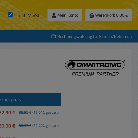
inkl. MwSt.
Mein Konto
Warenkorb
0,00 €
Rechnungszahlung für Firmen/Behörden
Stückpreis
72,90 €
88,95 €
(18.04% gespart)
69,90 €
88,95 €
(21.42% gespart)