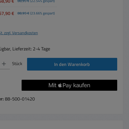
68,90 €
88,95 €
(22.54% gespart)
67,90 €
88,95 €
(23.66% gespart)
St. zzgl. Versandkosten
gbar, Lieferzeit: 2-4 Tage
 Gib den gewünschten Wert ein oder benutze die Schaltflächen um die Anzahl 
Stück
In den Warenkorb
er:
88-500-01420