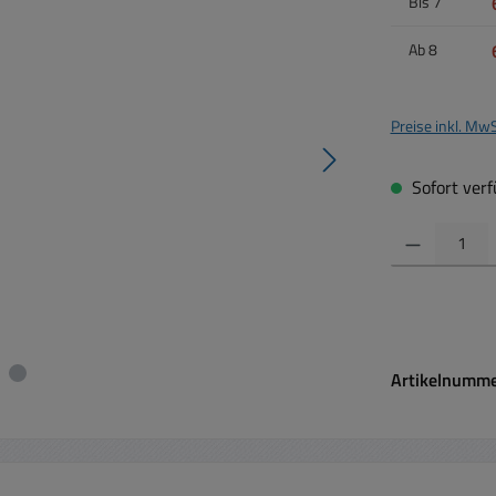
Bis
7
Ab
8
Preise inkl. Mw
Sofort verfü
Produkt Anzahl:
Artikelnumm