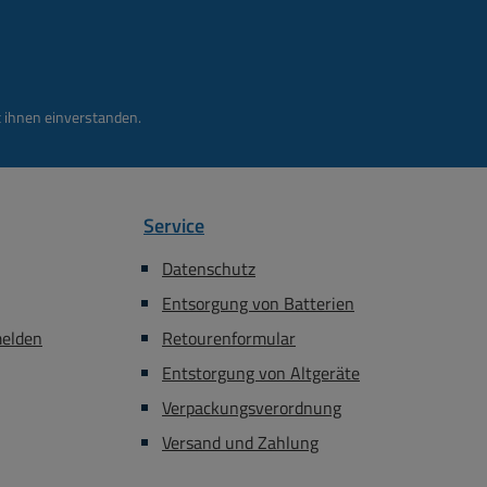
llungsanlagen im
und Innenbereich
utzgitter und
filgehäuse aus
 ihnen einverstanden.
ium Decken- und
tte aus Kunststoff
ELA-Technik mit
, deutlichem Ton
Service
lusskabel mit 2
ungsanzapfungen
Datenschutz
bare Montagebügel
Entsorgung von Batterien
stung: 60 Watt Full
melden
Retourenformular
 Lautsprecher-
Entstorgung von Altgeräte
a
Verpackungsverordnung
00V: 20/40 Watt
quenzbereich
Versand und Zahlung
3.000Hz Schalldruck
= 93dB ) bei 20W