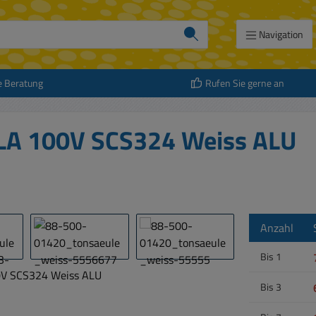
Navigation
e Beratung
Rufen Sie gerne an
LA 100V SCS324 Weiss ALU
Anzahl
Bis
1
Bis
3