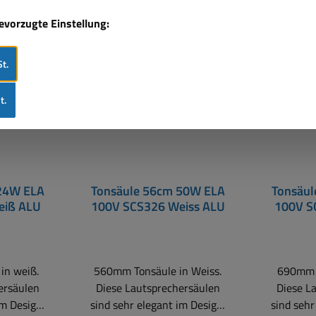
Nur 1 auf Lager!
Nur 2 a
bevorzugte Einstellung:
t.
t.
24W ELA
Tonsäule 56cm 50W ELA
Tonsäu
eiß ALU
100V SCS326 Weiss ALU
100V S
in weiß.
560mm Tonsäule in Weiss.
690mm T
ersäulen
Diese Lautsprechersäulen
Diese L
im Design,
sind sehr elegant im Design,
sind sehr