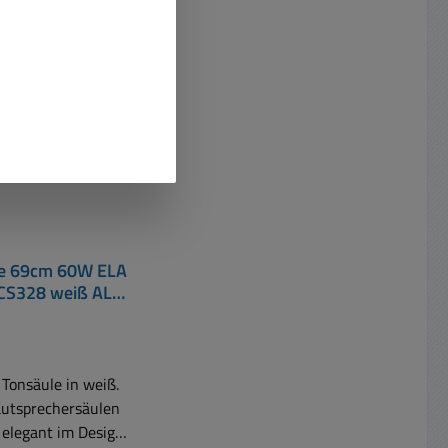
uf Lager!
le 69cm 60W ELA
CS328 weiß ALU
IP44
onsäule in weiß.
autsprechersäulen
 elegant im Design,