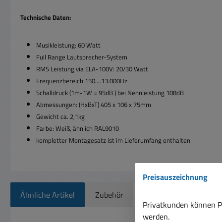
Technische Daten:
Musikleistung: 60 Watt
Full Range Lautsprecher-System
RMS Leistung via ELA-100V: 20/30 Watt
Frequenzbereich 150....13.000Hz
Schalldruck (1m-1W = 95dB ) bei Nennleistung 108dB
Abmessungen: (HxBxT) 405 x 106 x 75mm
Gewicht ca. 2,1kg
Farbe: Weiß, ähnlich RAL9010
kompletter Montagesatz ist im Lieferumfang enthalten
Preisauszeichnung
Ähnliche Artikel
Zubehör
Privatkunden können Pr
werden.