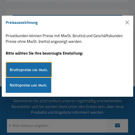
Beschreibung
Preisauszeichnung
BUX26 TO3 NPN Transistor 350V 6A 60Watt ** solange
Vorrat reicht !
Mehr
Privatkunden können Preise mit MwSt. (brutto) und Geschäftskunden
Preise ohne MwSt. (netto) angezeigt werden.
Bewertungen
Bitte wählen Sie Ihre bevorzugte Einstellung:
Bruttopreise
inkl. MwSt.
Nettopreise
exkl. MwSt.
Newsletter
Abonnieren Sie jetzt einfach unseren regelmäßig erscheinenden
Newsletter und Sie werden stets unter den Ersten sein, über neue
Produkte und Angebote informiert werden.
E-
Mail-
Adresse