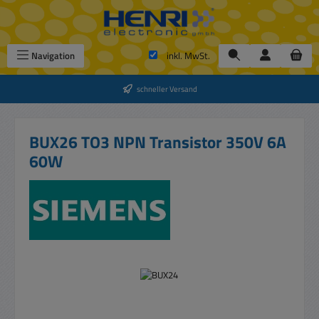
Zum Hauptinhalt springen
Navigation
inkl. MwSt.
schneller Versand
BUX26 TO3 NPN Transistor 350V 6A
60W
Bildergalerie überspringen