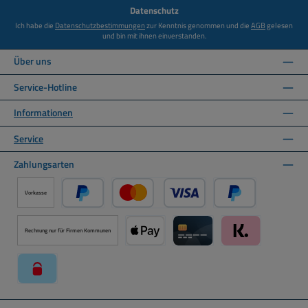
*
Datenschutz
Ich habe die
Datenschutzbestimmungen
zur Kenntnis genommen und die
AGB
gelesen
und bin mit ihnen einverstanden.
Über uns
Service-Hotline
Informationen
Service
Zahlungsarten
Vorkasse
PayPal
Kredit- oder Debitkarte über PayPal
Später Bezahlen ü
Rechnung nur für Firmen Kommunen
Apple Pay über Mollie Zahlungssystem
Kreditkarte über Mollie Zahl
Klarna über Moll
paysafecard über Mollie Zahlungssystem