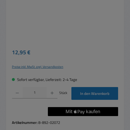
Regulärer Preis:
12,95 €
Preise inkl. MwSt. zzgl. Versandkosten
Sofort verfügbar, Lieferzeit: 2-4 Tage
Produkt Anzahl: Gib den gewünschten Wert ein oder benutze die Schaltflächen um die 
Stück
In den Warenkorb
Artikelnummer:
8-892-02072