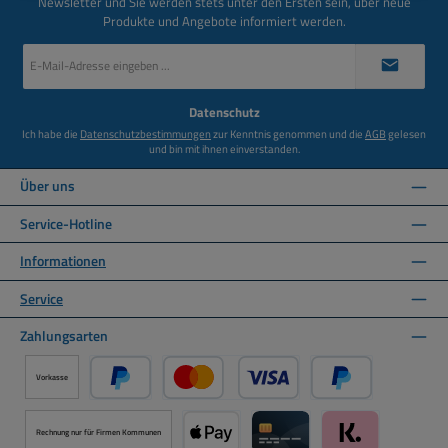
Newsletter und Sie werden stets unter den Ersten sein, über neue
Produkte und Angebote informiert werden.
E-
Mail-
Adresse
*
Datenschutz
Ich habe die
Datenschutzbestimmungen
zur Kenntnis genommen und die
AGB
gelesen
und bin mit ihnen einverstanden.
Über uns
Service-Hotline
Informationen
Service
Zahlungsarten
Vorkasse
PayPal
Kredit- oder Debitkarte über PayPal
Später Bezahlen ü
Rechnung nur für Firmen Kommunen