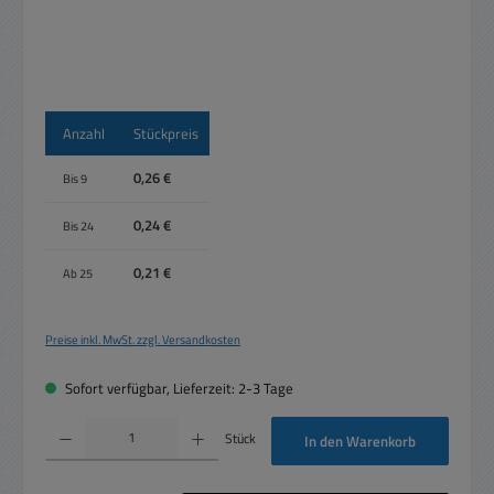
Anzahl
Stückpreis
0,26 €
Bis
9
0,24 €
Bis
24
0,21 €
Ab
25
Preise inkl. MwSt. zzgl. Versandkosten
Sofort verfügbar, Lieferzeit: 2-3 Tage
Produkt Anzahl: Gib den gewünschten Wert ein oder benutze die Schaltflächen um die 
Stück
In den Warenkorb