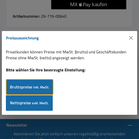
Artikelnummer:
29-719-00640
Preisauszeichnung
Beschreibung
Privatkunden können Preise mit MwSt. (brutto) und Geschäftskunden
0,033uF 33nf 63V Kondensator MKS2 RM2,5 Dielektrikum
Preise ohne MwSt. (netto) angezeigt werden.
aus Polyethylenterephthalat (PET) Folie Belege
aufmetallisiert Umhüllu…
Mehr
Bitte wählen Sie Ihre bevorzugte Einstellung:
Bewertungen
Bruttopreise
inkl. MwSt.
Nettopreise
exkl. MwSt.
Newsletter
Abonnieren Sie jetzt einfach unseren regelmäßig erscheinenden