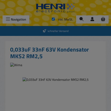
Zum Hauptinhalt springen
Navigation
inkl. MwSt.
schneller Versand
0,033uF 33nF 63V Kondensator
MKS2 RM2,5
Bildergalerie überspringen