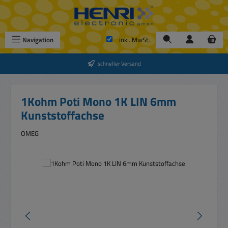
Zum Hauptinhalt springen
Navigation
inkl. MwSt.
schneller Versand
1Kohm Poti Mono 1K LIN 6mm
Kunststoffachse
OMEG
Bildergalerie überspringen