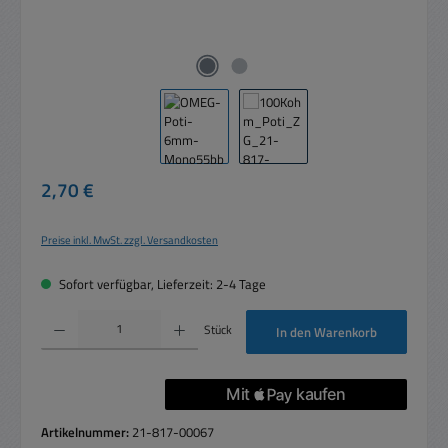
Regulärer Preis:
2,70 €
Preise inkl. MwSt. zzgl. Versandkosten
Sofort verfügbar, Lieferzeit: 2-4 Tage
Produkt Anzahl: Gib den gewünschten Wert ein oder benutze die Schaltflächen um die 
Stück
In den Warenkorb
Artikelnummer:
21-817-00067