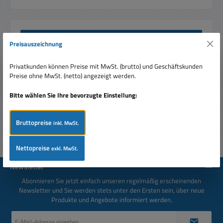
Beschreibung
Preisauszeichnung
6mm Poti Mono 1Kohm LIN Anschluss Print = Leiterplatte
oder nur verlöten mit Drähtchen z.B. als Ersatzteil bei
Privatkunden können Preise mit MwSt. (brutto) und Geschäftskunden
Endstufen…
Mehr
Preise ohne MwSt. (netto) angezeigt werden.
Bewertungen
Bitte wählen Sie Ihre bevorzugte Einstellung:
Bruttopreise
inkl. MwSt.
Nettopreise
exkl. MwSt.
Newsletter
Abonnieren Sie jetzt einfach unseren regelmäßig erscheinenden
Newsletter und Sie werden stets unter den Ersten sein, über neue
Produkte und Angebote informiert werden.
E-
Mail-