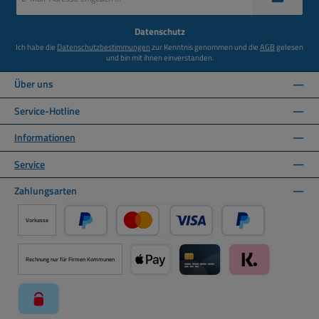
Adresse
*
Datenschutz
Ich habe die
Datenschutzbestimmungen
zur Kenntnis genommen und die
AGB
gelesen
und bin mit ihnen einverstanden.
Über uns
Service-Hotline
Informationen
Service
Zahlungsarten
Vorkasse
PayPal
Kredit- oder Debitkarte über PayPal
Später Bezahlen ü
Rechnung nur für Firmen Kommunen
Apple Pay über Mollie Zahlungssystem
Kreditkarte über Mollie Zahl
Klarna über Moll