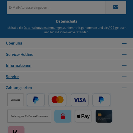
E-
Mail-
Adresse
*
Datenschutz
Ich habe die
Datenschutzbestimmungen
zur Kenntnis genommen und die
AGB
gelesen
und bin mit ihnen einverstanden.
Über uns
Service-Hotline
Informationen
Service
Zahlungsarten
Vorkasse
PayPal
Kredit- oder Debitkarte über PayPal
Später Bezahlen ü
Rechnung nur für Firmen Kommunen
paysafecard über Mollie Zahlungssystem
Apple Pay über Mollie Zahlu
Kreditkarte über