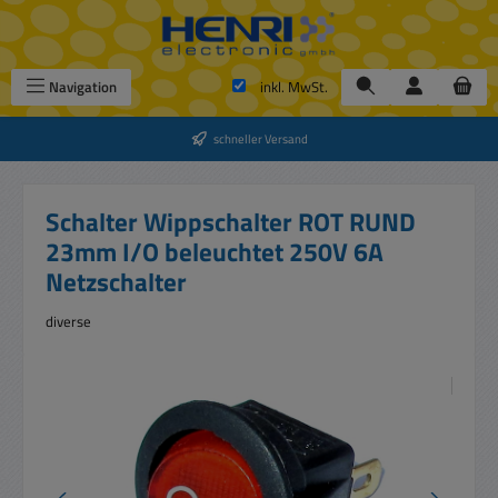
Zum Hauptinhalt springen
Navigation
inkl. MwSt.
schneller Versand
Schalter Wippschalter ROT RUND
23mm I/O beleuchtet 250V 6A
Netzschalter
diverse
Bildergalerie überspringen