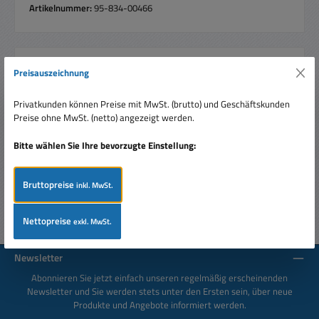
Artikelnummer:
95-834-00466
Preisauszeichnung
Beschreibung
Runder Schalter Roter Wippschalter beleuchteter
Privatkunden können Preise mit MwSt. (brutto) und Geschäftskunden
Netzschalter Beleuchteter Wippschalter mit integrierte
Preise ohne MwSt. (netto) angezeigt werden.
Lampe Runde Bauform…
Mehr
Bitte wählen Sie Ihre bevorzugte Einstellung:
Bewertungen
Bruttopreise
inkl. MwSt.
Nettopreise
exkl. MwSt.
Newsletter
Abonnieren Sie jetzt einfach unseren regelmäßig erscheinenden
Newsletter und Sie werden stets unter den Ersten sein, über neue
Produkte und Angebote informiert werden.