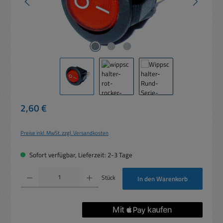
Regulärer Preis:
2,60 €
Preise inkl. MwSt. zzgl. Versandkosten
Sofort verfügbar, Lieferzeit: 2-3 Tage
Produkt Anzahl: Gib den gewünschten Wert ein oder benutze die Schaltflächen um die 
Stück
In den Warenkorb