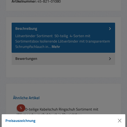
Artikelnummer:
45-821-01080
Beschreibung
Lötverbinder Sortiment 50-teilig 4-Sorten mit
Sortimentsbox Isolierende Lötverbinder mit transparentem
Schrumpfschlauch in…
Mehr
Bewertungen
Produktgalerie überspringen
Ähnliche Artikel
Rabatt
%
Preisauszeichnung