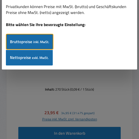
Privatkunden können Preise mit MwSt. (brutto) und Geschäftskunden
Preise ohne MwSt. (netto) angezeigt werden.
Bitte wählen Sie Ihre bevorzugte Einstellung:
Bruttopreise
inkl. MwSt.
270-teilige Kabelschuh Ringschuh Sortiment mit
Nettopreise
exkl. MwSt.
Wärmeschrumpfschlauch in Klarsichtbox
Inhalt:
270 Stück
(0,09 € / 1 Stück)
Verkaufspreis:
23,95 €
Regulärer Preis:
34,95 €
(31.47% gespart)
Preise inkl. MwSt. zzgl. Versandkosten
In den Warenkorb