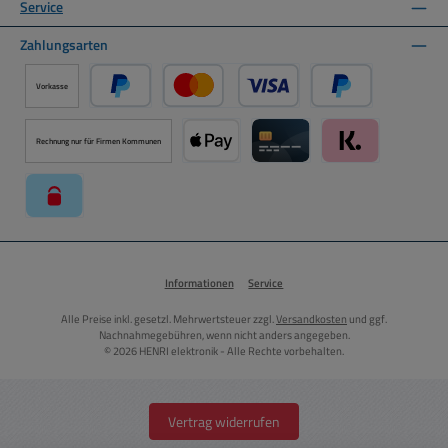
Service
Zahlungsarten
Vorkasse
PayPal
Kredit- oder Debitkarte über PayPal
Später Bezahlen ü
Rechnung nur für Firmen Kommunen
Apple Pay über Mollie Zahlungssystem
Kreditkarte über Mollie Zahl
Klarna über Moll
paysafecard über Mollie Zahlungssystem
Informationen
Service
Alle Preise inkl. gesetzl. Mehrwertsteuer zzgl.
Versandkosten
und ggf.
Nachnahmegebühren, wenn nicht anders angegeben.
© 2026 HENRI elektronik - Alle Rechte vorbehalten.
Vertrag widerrufen