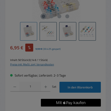
Verkaufspreis:
6,95 €
%
Regulärer Preis:
9,99 €
(30.43% gespart)
Inhalt:
50 Stück
(0,14 € / 1 Stück)
Preise inkl. MwSt. zzgl. Versandkosten
Sofort verfügbar, Lieferzeit: 2-3 Tage
Produkt Anzahl: Gib den gewünschten Wert ein oder benutze die Schaltflächen um die 
Set
In den Warenkorb