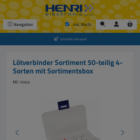
Zum Hauptinhalt springen
Navigation
inkl. MwSt.
schneller Versand
Lötverbinder Sortiment 50-teilig 4-
Sorten mit Sortimentsbox
MC-Voice
Bildergalerie überspringen