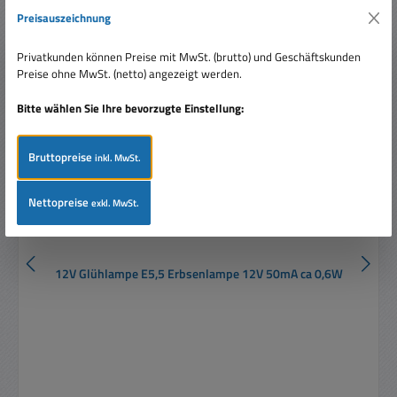
Produktgalerie überspringen
Ähnliche Artikel
Preisauszeichnung
Privatkunden können Preise mit MwSt. (brutto) und Geschäftskunden
Preise ohne MwSt. (netto) angezeigt werden.
Bitte wählen Sie Ihre bevorzugte Einstellung:
Bruttopreise
inkl. MwSt.
Nettopreise
exkl. MwSt.
12V Glühlampe E5,5 Erbsenlampe 12V 50mA ca 0,6W