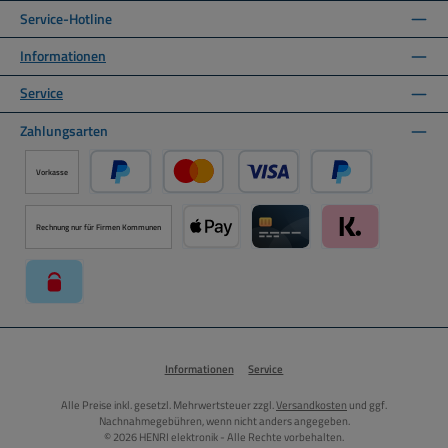
Service-Hotline
Informationen
Service
Zahlungsarten
Vorkasse
PayPal
Kredit- oder Debitkarte über PayPal
Später Bezahlen ü
Rechnung nur für Firmen Kommunen
Apple Pay über Mollie Zahlungssystem
Kreditkarte über Mollie Zahl
Klarna über Moll
paysafecard über Mollie Zahlungssystem
Informationen
Service
Alle Preise inkl. gesetzl. Mehrwertsteuer zzgl.
Versandkosten
und ggf.
Nachnahmegebühren, wenn nicht anders angegeben.
© 2026 HENRI elektronik - Alle Rechte vorbehalten.