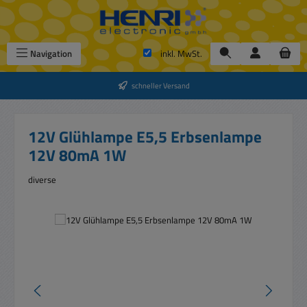
Zum Hauptinhalt springen
Navigation
inkl. MwSt.
schneller Versand
12V Glühlampe E5,5 Erbsenlampe
12V 80mA 1W
diverse
Bildergalerie überspringen