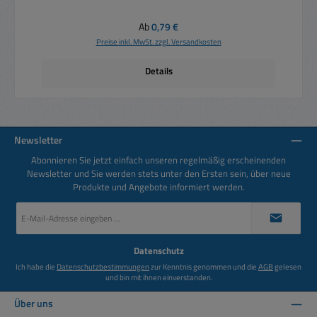
Regulärer Preis:
Ab
0,79 €
Preise inkl. MwSt. zzgl. Versandkosten
Details
Newsletter
Abonnieren Sie jetzt einfach unseren regelmäßig erscheinenden
Newsletter und Sie werden stets unter den Ersten sein, über neue
Produkte und Angebote informiert werden.
E-
Mail-
Adresse
*
Datenschutz
Ich habe die
Datenschutzbestimmungen
zur Kenntnis genommen und die
AGB
gelesen
und bin mit ihnen einverstanden.
Über uns