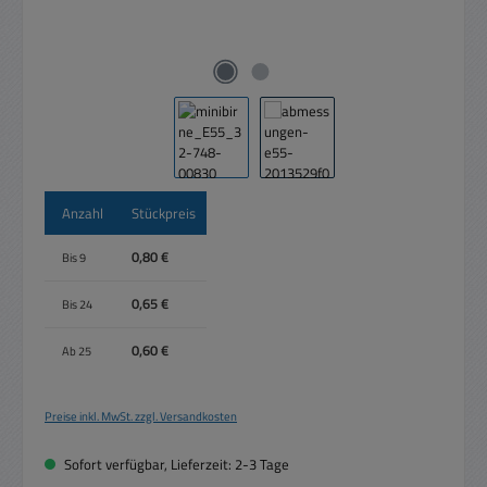
Anzahl
Stückpreis
0,80 €
Bis
9
0,65 €
Bis
24
0,60 €
Ab
25
Preise inkl. MwSt. zzgl. Versandkosten
Sofort verfügbar, Lieferzeit: 2-3 Tage