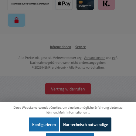
Rechnung nur für Firmen Kommunen
Apple Pay über Mollie Zahlungssystem
Kreditkarte über Mollie Zahl
Klarna über Moll
paysafecard über Mollie Zahlungssystem
Informationen
Service
Alle Preise inkl. gesetzl. Mehrwertsteuer zzgl.
Versandkosten
und ggf.
Nachnahmegebühren, wenn nicht anders angegeben.
© 2026 HENRI elektronik - Alle Rechte vorbehalten.
Vertrag widerrufen
Diese Website verwendet Cookies, um eine bestmögliche Erfahrung bieten zu
können.
Mehr Informationen ...
Konfigurieren
Nur technisch notwendige