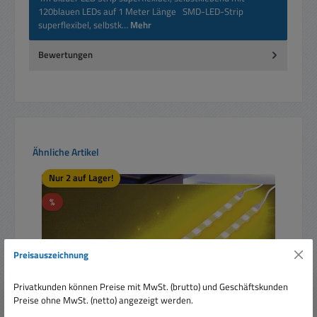
120blauen LEDs auf 1 Meter Länge SMD-LED-Strip
superflexibel, selbstk…
Mehr
Bewertungen
Produktgalerie überspringen
Ähnliche Artikel
Nur 2 auf Lager!
Rabatt
%
Preisauszeichnung
Privatkunden können Preise mit MwSt. (brutto) und Geschäftskunden
Preise ohne MwSt. (netto) angezeigt werden.