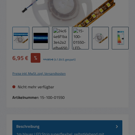
Verkaufspreis:
6,95 €
%
Regulärer Preis:
11,95 €
(41.84% gespart)
Preise inkl. MwSt. zzgl. Versandkosten
Nicht mehr verfügbar
Artikelnummer:
15-100-01550
Beschreibung
1m blauer LED Strip superflexibel, selbstklebend mit