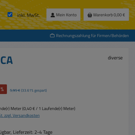
inkl. MwSt.
Mein Konto
Warenkorb
0,00 €
Rechnungszahlung für Firmen/Behörden
CCA
diverse
%
Regulärer Preis:
5,95 €
(33.61% gespart)
nde(r) Meter
(0,40 € / 1 Laufende(r) Meter)
St. zzgl. Versandkosten
gbar, Lieferzeit: 2-4 Tage