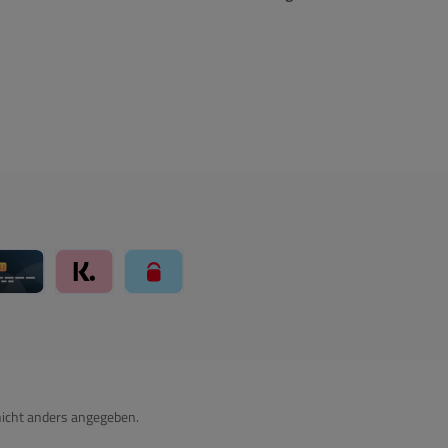
ay über Mollie Zahlungssystem
Kreditkarte über Mollie Zahlungssystem
Klarna über Mollie Zahlungssystem
paysafecard über Mollie Zahlungssystem
icht anders angegeben.