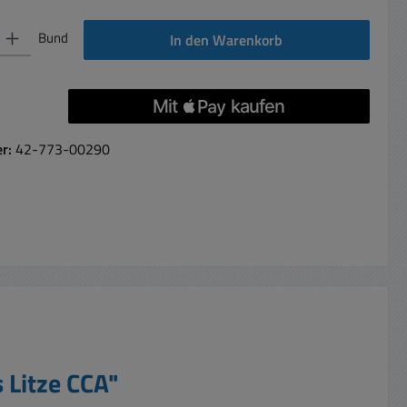
 Gib den gewünschten Wert ein oder benutze die Schaltflächen um die Anzahl 
Bund
In den Warenkorb
er:
42-773-00290
 Litze CCA"