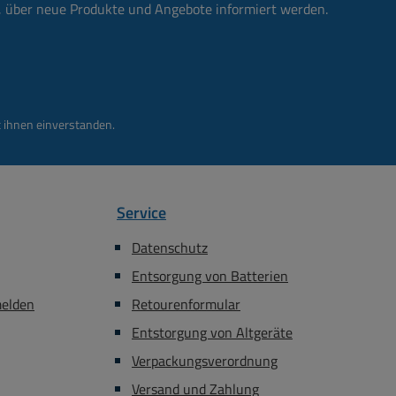
ßen beim Verlegen
n, über neue Produkte und Angebote informiert werden.
els und vermeidet
alsche Polarität.
nd langlebig durch
die flexible
lummantelung.
 ihnen einverstanden.
are - 100 Meter
slitze NYFAZ Kabel:
20mm CCA Kabel:
oHS / CE Ja
Service
urchmesser 2,5 x
eisse Isolierung
Datenschutz
Kabel mit
Entsorgung von Batterien
nkennzeichnung
wicht: 1,8kg
melden
Retourenformular
Entstorgung von Altgeräte
Verpackungsverordnung
Versand und Zahlung