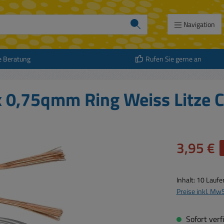
Navigation
e Beratung
Rufen Sie gerne an
 0,75qmm Ring Weiss Litze 
Verkaufspreis:
3,95 €
Inhalt:
10 Laufe
Preise inkl. Mw
Sofort verfü