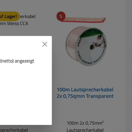
Rabatt
uf Lager!
%
t
(netto) angezeigt
utsprecherkabel
100m Lautsprecherkabel
5qmm Weiss CCA
2x 0,75qmm Transparent
Litze
m 2x 0,75qmm
100m 2x 0,75mm²
sprecherkabel
Lautsprecherkabel