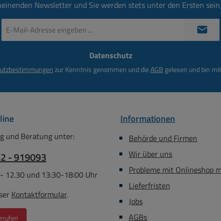
big durch
Anschlie
heinenden Newsletter und Sie werden stets unter den Ersten sei
e
des Kab
lung.
eine f
E-
Mail-
 Meter
Robust u
Adresse
AZ Kabel:
Datenschutz
*
 Kabel:
Kabe
utzbestimmungen
zur Kenntnis genommen und die
AGB
gelesen und bin mit
Ja
Bundw
er 2,5 x
Zwilling
2x24/0,
R
line
Informationen
Aussend
5,2mm W
g und Beratung unter:
Behörde und Firmen
Wir über uns
Ader
62 - 919093
Ge
Probleme mit Onlineshop 
 - 12.30 und 13:30-18:00 Uhr
Lieferfristen
ser
Kontaktformular
.
Jobs
AGBs
rrufen