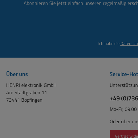
Robust und langlebig durch
Robust und langle
Abonnieren Sie jetzt einfach unseren regelmäßig ersc
die flexible
die flexibl
Kabelummantelung.
Kabelummante
Bundware - 50 Meter
Bundware - 25
Zwillingslitze NYFAZ Kabel:
Zwillingslitze NYF
2x24/0,20mm CCA Kabel:
2x24/0,20mm CCA
Ich habe die
Datensch
RoHS / CE Ja
RoHS / CE 
Aussendurchmesser 2,5 x
Aussendurchmess
5,2mm
5,2mm
Über uns
Service-Hot
HENRI elektronik GmbH
Unterstützun
Am Stadtgraben 11
+49 (0)73
73441 Bopfingen
Mo-Fr, 09:00
Oder über un
Vertrag wide