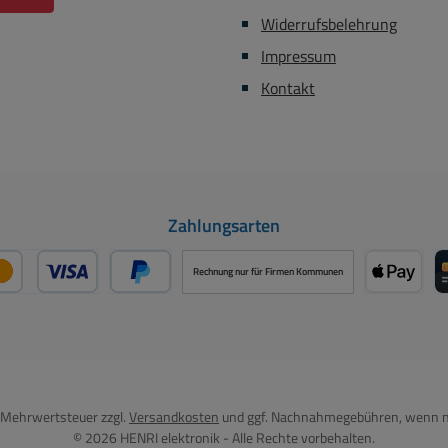
Widerrufsbelehrung
Impressum
Kontakt
Zahlungsarten
Rechnung nur für Firmen Kommunen
Kredit- oder Debitkarte über PayPal
Später Bezahlen über PayPal
Apple P
l. Mehrwertsteuer zzgl.
Versandkosten
und ggf. Nachnahmegebühren, wenn n
© 2026 HENRI elektronik - Alle Rechte vorbehalten.