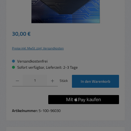
Regulärer Preis:
30,00 €
Preise inkl. MwSt. zzgl. Versandkosten
Versandkostenfrei
Sofort verfügbar, Lieferzeit: 2-3 Tage
Produkt Anzahl: Gib den gewünschten Wert ein oder benutze die Schaltflächen um die 
Stück
In den Warenkorb
Artikelnummer:
5-100-96030