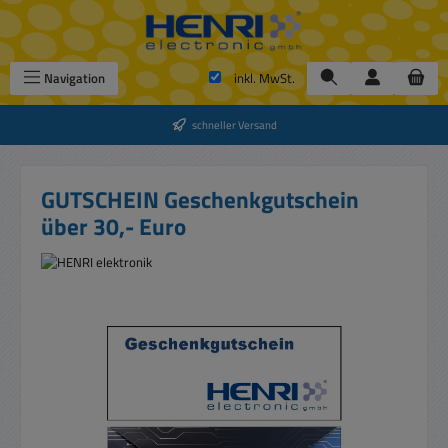
Zum Hauptinhalt springen
Navigation
inkl. MwSt.
schneller Versand
GUTSCHEIN Geschenkgutschein
über 30,- Euro
Bildergalerie überspringen