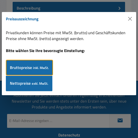
Beschreibung
Geschenk gesucht? Mit unseren Gutscheinen liegen Sie mit
Preisauszeichnung
Ihrer Wahl sicher richtig. Egal, ob zu Weihnachten, zum
Geburtsta…
Mehr
Privatkunden können Preise mit MwSt. (brutto) und Geschäftskunden
Preise ohne MwSt. (netto) angezeigt werden.
Bewertungen
Bitte wählen Sie Ihre bevorzugte Einstellung:
Bruttopreise
inkl. MwSt.
Nettopreise
exkl. MwSt.
Newsletter
Abonnieren Sie jetzt einfach unseren regelmäßig erscheinenden
Newsletter und Sie werden stets unter den Ersten sein, über neue
Produkte und Angebote informiert werden.
E-
Mail-
Adresse
*
Datenschutz