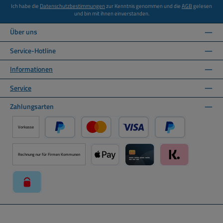
Ich habe die
Datenschutzbestimmungen
zur Kenntnis genommen und die
AGB
gelesen
und bin mit ihnen einverstanden.
Über uns
Service-Hotline
Informationen
Service
Zahlungsarten
Vorkasse
PayPal
Kredit- oder Debitkarte über PayPal
Später Bezahlen ü
Rechnung nur für Firmen Kommunen
Apple Pay über Mollie Zahlungssystem
Kreditkarte über Mollie Zahl
Klarna über Moll
paysafecard über Mollie Zahlungssystem