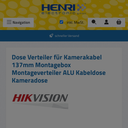
Zum Hauptinhalt springen
Navigation
inkl. MwSt.
schneller Versand
Dose Verteiler für Kamerakabel
137mm Montagebox
Montageverteiler ALU Kabeldose
Kameradose
Bildergalerie überspringen