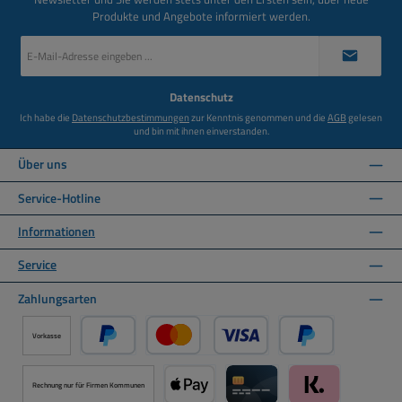
Produkte und Angebote informiert werden.
E-
Mail-
Adresse
*
Datenschutz
Ich habe die
Datenschutzbestimmungen
zur Kenntnis genommen und die
AGB
gelesen
und bin mit ihnen einverstanden.
Über uns
Service-Hotline
Informationen
Service
Zahlungsarten
Vorkasse
PayPal
Kredit- oder Debitkarte über PayPal
Später Bezahlen ü
Rechnung nur für Firmen Kommunen