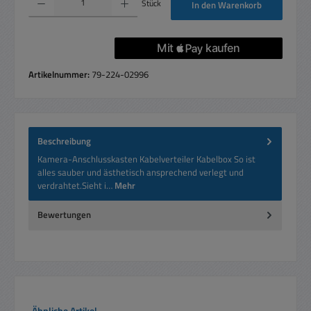
Stück
In den Warenkorb
Artikelnummer:
79-224-02996
Beschreibung
Kamera-Anschlusskasten Kabelverteiler Kabelbox So ist
alles sauber und ästhetisch ansprechend verlegt und
verdrahtet.Sieht i…
Mehr
Bewertungen
Produktgalerie überspringen
Ähnliche Artikel