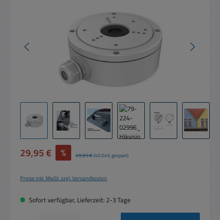
Verkaufspreis:
29,95 €
%
Regulärer Preis:
49,95 €
(40.04% gespart)
Preise inkl. MwSt. zzgl. Versandkosten
Sofort verfügbar, Lieferzeit: 2-3 Tage
Produkt Anzahl: Gib den gewünschten Wert ein oder benutze die Schaltflächen um die 