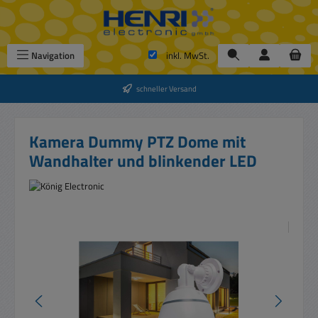
Zum Hauptinhalt springen
Navigation
inkl. MwSt.
schneller Versand
Kamera Dummy PTZ Dome mit
Wandhalter und blinkender LED
Bildergalerie überspringen