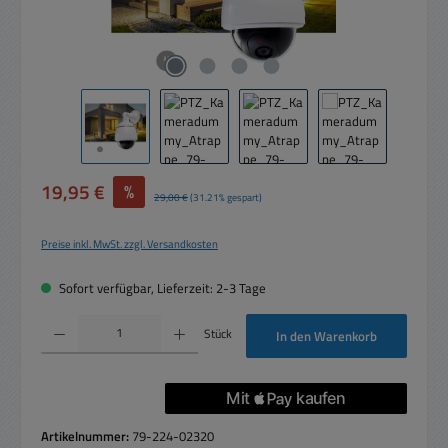
Verkaufspreis:
19,95 €
%
Regulärer Preis:
29,00 €
(31.21% gespart)
Preise inkl. MwSt. zzgl. Versandkosten
Sofort verfügbar, Lieferzeit: 2-3 Tage
Produkt Anzahl: Gib den gewünschten Wert ein oder benutze die Schaltflächen um die 
Stück
In den Warenkorb
Artikelnummer:
79-224-02320