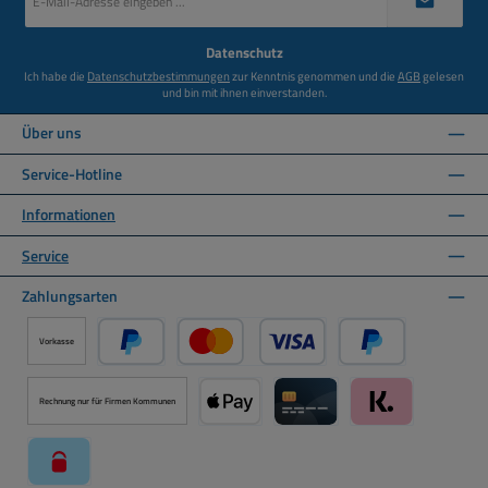
Mail-
Adresse
*
Datenschutz
Ich habe die
Datenschutzbestimmungen
zur Kenntnis genommen und die
AGB
gelesen
und bin mit ihnen einverstanden.
Über uns
Service-Hotline
Informationen
Service
Zahlungsarten
Vorkasse
PayPal
Kredit- oder Debitkarte über PayPal
Später Bezahlen ü
Rechnung nur für Firmen Kommunen
Apple Pay über Mollie Zahlungssystem
Kreditkarte über Mollie Zahl
Klarna über Moll