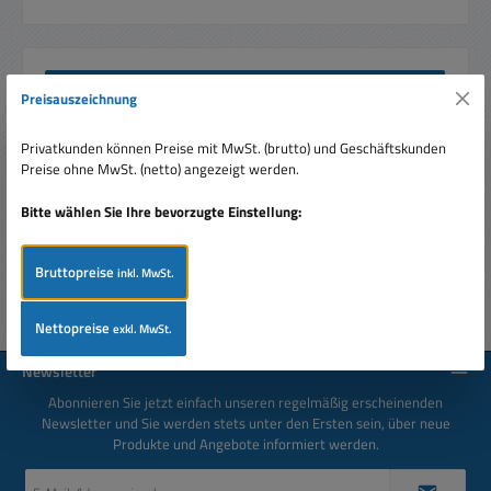
Beschreibung
Preisauszeichnung
Äußerlich einer echten Kamera im PTZ-DOME
Schutzgehäuse nachempfunden, vermittelt diese Attrappe
Privatkunden können Preise mit MwSt. (brutto) und Geschäftskunden
den Eindruck einer permanen…
Mehr
Preise ohne MwSt. (netto) angezeigt werden.
Bewertungen
Bitte wählen Sie Ihre bevorzugte Einstellung:
Bruttopreise
inkl. MwSt.
Nettopreise
exkl. MwSt.
Newsletter
Abonnieren Sie jetzt einfach unseren regelmäßig erscheinenden
Newsletter und Sie werden stets unter den Ersten sein, über neue
Produkte und Angebote informiert werden.
E-