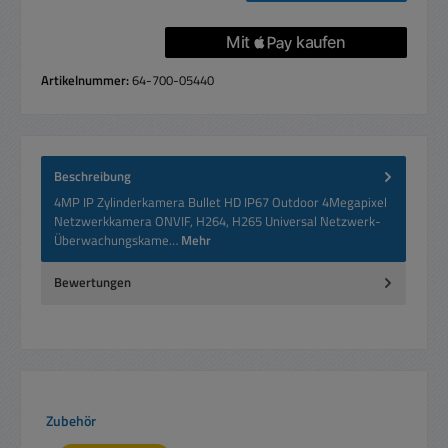
Artikelnummer:
64-700-05440
Beschreibung
4MP IP Zylinderkamera Bullet HD IP67 Outdoor 4Megapixel
Netzwerkkamera ONVIF, H264, H265 Universal Netzwerk-
Überwachungskame…
Mehr
Bewertungen
Produktgalerie überspringen
Zubehör