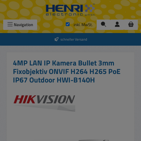
Zum Hauptinhalt springen
Navigation
inkl. MwSt.
schneller Versand
4MP LAN IP Kamera Bullet 3mm
Fixobjektiv ONVIF H264 H265 PoE
IP67 Outdoor HWI-B140H
Bildergalerie überspringen