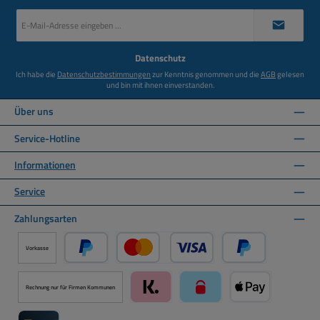
E-
Mail-
Adresse
*
Datenschutz
Ich habe die
Datenschutzbestimmungen
zur Kenntnis genommen und die
AGB
gelesen
und bin mit ihnen einverstanden.
Über uns
Service-Hotline
Informationen
Service
Zahlungsarten
Vorkasse
PayPal
Kredit- oder Debitkarte über PayPal
Später Bezahlen ü
Rechnung nur für Firmen Kommunen
Klarna über Mollie Zahlungssystem
paysafecard über Mollie Zah
Apple Pay über M