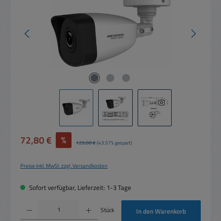
Verkaufspreis:
72,80 €
%
Regulärer Preis:
129,00 €
(43.57% gespart)
Preise inkl. MwSt. zzgl. Versandkosten
Sofort verfügbar, Lieferzeit: 1-3 Tage
Produkt Anzahl: Gib den gewünschten Wert ein oder benutze die Schaltflächen um die 
Stück
In den Warenkorb