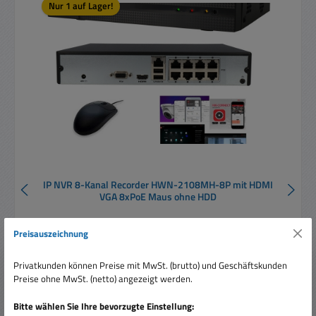
Nur 1 auf Lager!
IP NVR 8-Kanal Recorder HWN-2108MH-8P mit HDMI
VGA 8xPoE Maus ohne HDD
Preisauszeichnung
Privatkunden können Preise mit MwSt. (brutto) und Geschäftskunden
Preise ohne MwSt. (netto) angezeigt werden.
Bitte wählen Sie Ihre bevorzugte Einstellung:
Regulärer Preis:
170,00 €