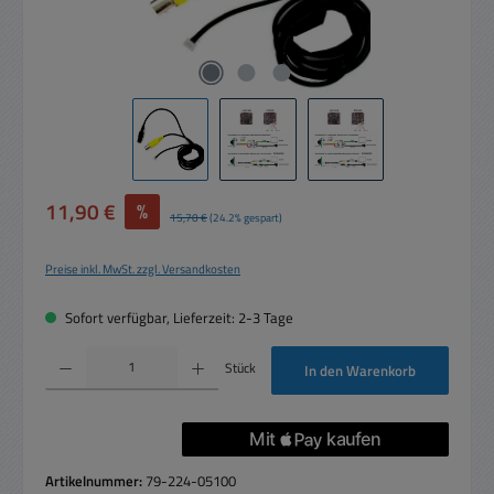
Verkaufspreis:
11,90 €
%
Regulärer Preis:
15,70 €
(24.2% gespart)
Preise inkl. MwSt. zzgl. Versandkosten
Sofort verfügbar, Lieferzeit: 2-3 Tage
Produkt Anzahl: Gib den gewünschten Wert ein oder benutze die Schaltflächen um die 
Stück
In den Warenkorb
Artikelnummer:
79-224-05100