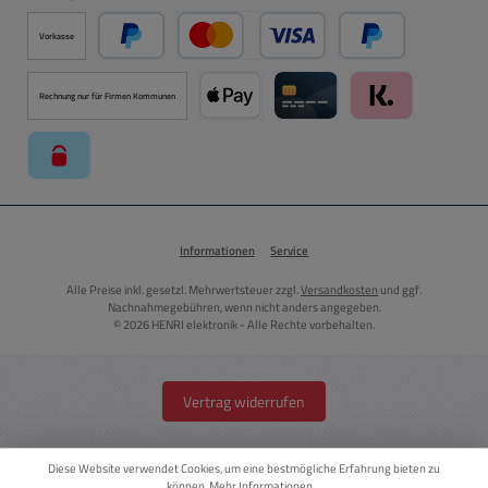
Vorkasse
PayPal
Kredit- oder Debitkarte über PayPal
Später Bezahlen ü
Rechnung nur für Firmen Kommunen
Apple Pay über Mollie Zahlungssystem
Kreditkarte über Mollie Zahl
Klarna über Moll
paysafecard über Mollie Zahlungssystem
Informationen
Service
Alle Preise inkl. gesetzl. Mehrwertsteuer zzgl.
Versandkosten
und ggf.
Nachnahmegebühren, wenn nicht anders angegeben.
© 2026 HENRI elektronik - Alle Rechte vorbehalten.
Vertrag widerrufen
Diese Website verwendet Cookies, um eine bestmögliche Erfahrung bieten zu
können.
Mehr Informationen ...