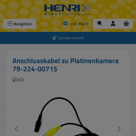
Zum Hauptinhalt springen
Navigation
inkl. MwSt.
schneller Versand
Anschlusskabel zu Platinenkamera
79-224-00715
Bildergalerie überspringen