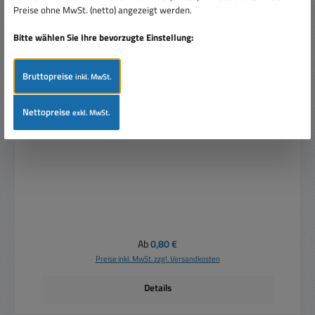
Preise ohne MwSt. (netto) angezeigt werden.
Bitte wählen Sie Ihre bevorzugte Einstellung:
Bruttopreise
inkl. MwSt.
Nettopreise
exkl. MwSt.
Adapter Cinchstecker auf BNC Kupplung
Regulärer Preis:
Ab
0,80 €
Preise inkl. MwSt. zzgl. Versandkosten
Details