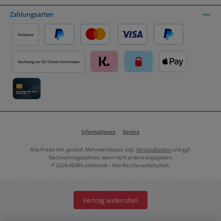
Zahlungsarten
Vorkasse
PayPal
Kredit- oder Debitkarte über PayPal
Später Bezahlen ü
Rechnung nur für Firmen Kommunen
Klarna über Mollie Zahlungssystem
paysafecard über Mollie Zah
Apple Pay über M
Kreditkarte über Mollie Zahlungssystem
Informationen
Service
Alle Preise inkl. gesetzl. Mehrwertsteuer zzgl.
Versandkosten
und ggf.
Nachnahmegebühren, wenn nicht anders angegeben.
© 2026 HENRI elektronik - Alle Rechte vorbehalten.
Vertrag widerrufen