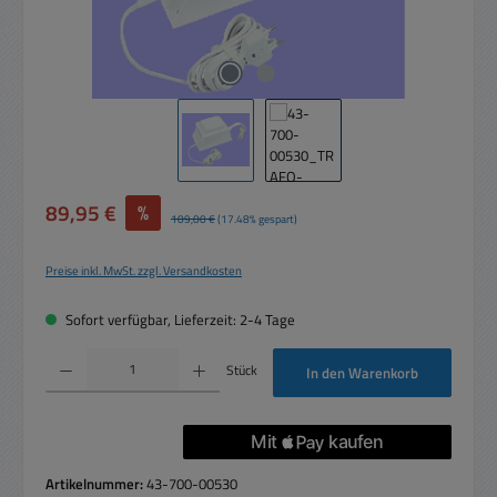
Verkaufspreis:
89,95 €
%
Regulärer Preis:
109,00 €
(17.48% gespart)
Preise inkl. MwSt. zzgl. Versandkosten
Sofort verfügbar, Lieferzeit: 2-4 Tage
Produkt Anzahl: Gib den gewünschten Wert ein oder benutze die Schaltflächen um die 
Stück
In den Warenkorb
Artikelnummer:
43-700-00530