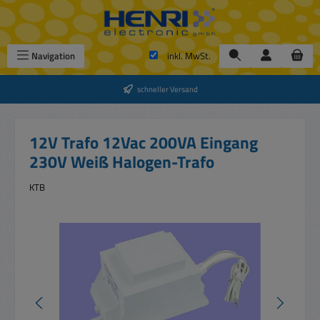
Zum Hauptinhalt springen
Navigation
inkl. MwSt.
schneller Versand
12V Trafo 12Vac 200VA Eingang
230V Weiß Halogen-Trafo
KTB
Bildergalerie überspringen