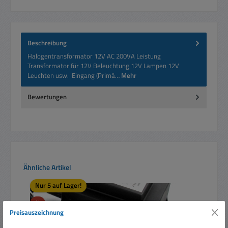
Beschreibung
Halogentransformator 12V AC 200VA Leistung
Transformator für 12V Beleuchtung 12V Lampen 12V
Leuchten usw. Eingang (Primä…
Mehr
Bewertungen
Produktgalerie überspringen
Ähnliche Artikel
Nur 5 auf Lager!
Rabatt
%
Preisauszeichnung