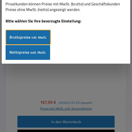
Privatkunden können Preise mit MwSt. (brutto) und Geschäftskunden
Preise ohne MwSt. (netto) angezeigt werden.
Bitte wählen Sie Ihre bevorzugte Einstellung:
Bruttopreise
inkl. MwSt.
12VAC Trafo 12V 150VA IP67 Aussenbereich Outdoor
Nettopreise
exkl. MwSt.
Eingang 230V
Verkaufspreis:
167,95 €
Regulärer Preis:
249,00 €
(32.55% gespart)
Preise inkl. MwSt. zzgl. Versandkosten
In den Warenkorb