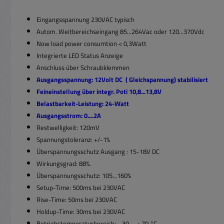
Eingangsspannung 230VAC typisch
Autom. Weitbereichseingang 85...264Vac oder 120...370Vdc
Now load power consumtion < 0,3Watt
Integrierte LED Status Anzeige
Anschluss über Schraubklemmen
Ausgangsspannung: 12Volt DC ( Gleichspannung) stabilisiert
Feineinstellung über integr. Poti 10,8...13,8V
Belastbarkeit-Leistung: 24-Watt
Ausgangsstrom: 0....2A
Restwelligkeit: 120mV
Spannungstoleranz: +/-1%
Überspannungsschutz Ausgang : 15-18V DC
Wirkungsgrad: 88%.
Überspannungsschutz: 105...160%
Setup-Time: 500ms bei 230VAC
Rise-Time: 50ms bei 230VAC
Holdup-Time: 30ms bei 230VAC
Betriebstemperaturbereich: - 30 ... + 70 °C