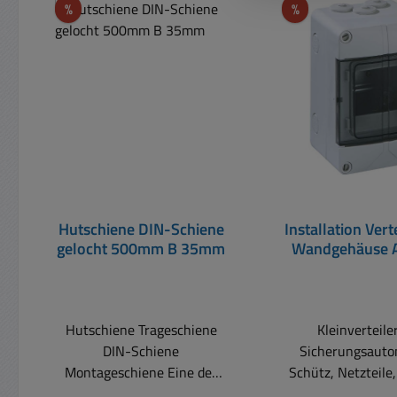
Rabatt
Rabatt
%
%
Hutschiene DIN-Schiene
Installation Vert
gelocht 500mm B 35mm
Wandgehäuse A
AK Verteilerk
Hutschiene Trageschiene
Kleinverteiler
DIN-Schiene
Sicherungsauto
Montageschiene Eine der
Schütz, Netzteile
üblichste Montageschiene
oder Überspannung