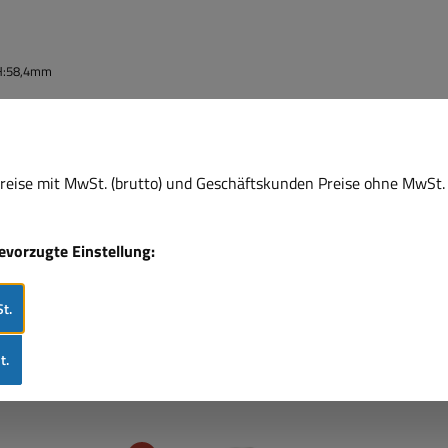
H:58,4mm
6,
1 approved;
eise mit MwSt. (brutto) und Geschäftskunden Preise ohne MwSt. 
bevorzugte Einstellung:
t.
t.