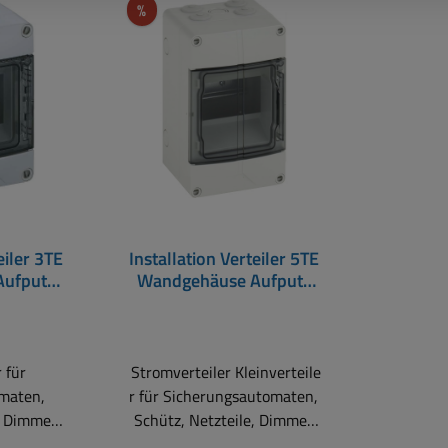
Rabatt
%
eiler 3TE
Installation Verteiler 5TE
ufputz
Wandgehäuse Aufputz
asten
AK Verteilerkasten
 für
Stromverteiler Kleinverteile
maten,
r für Sicherungsautomaten,
, Dimmer
Schütz, Netzteile, Dimmer
sableiter
oder Überspannungsableiter