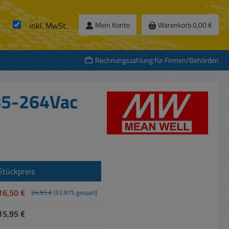
inkl. MwSt.
Mein Konto
Warenkorb
0,00 €
Rechnungszahlung für Firmen/Behörden
 85-264Vac
Stückpreis
16,50 €
24,95 €
(33.87% gespart)
15,95 €