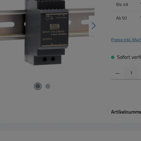
Bis
49
Ab
50
Preise inkl. Mw
Sofort verfü
Produkt Anzahl:
Artikelnumm