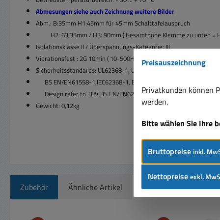
Abmesungen siehe auch Zeichnung weitere Bilder
Abm.: B:35mm H1:45mm für 45mm Schalttafelausbruch
H2: 63,35mm / H3: 90mm ) Gesamthöhe Klemme zu unten = 
Isolationsklasse II / Überspannungs-Kategorie: III
Vibrationsfest : 2G 10min ( 10-500Hz )
Preisauszeichnung
Sicherheitsstandards: UL62368-1, UL508, TUV BS EN/EN61558-2-1
BS EN/EN61558-1,IEC62368-1, EAC TP TC 004, BSMI CNS14336-
Privatkunden können Pr
Design refer to TUV BS EN/EN62368-
werden.
Gewicht: 0,12kg
Bitte wählen Sie Ihre 
Bruttopreise
inkl. MwS
Nettopreise
exkl. MwS
Zubehör
Ähnliche Artikel
Produktgalerie überspringen