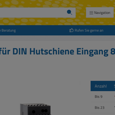
Navigation
e Beratung
Rufen Sie gerne an
für DIN Hutschiene Eingang
Anzahl
Bis
9
Bis
23