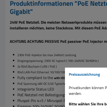
Produktinformationen "PoE Netzt
Gigabit"
24W PoE Netzteil. Die meisten Netzwerkprodukte müssen m
installieren möchten, keine Steckdose. Mit diesem PoE Ad
ACHTUNG ACHTUNG PASSIVE PoE passiver PoE Injector mit
230V PoE-Injektor bis max 24Watt Leistung
Eingangsspannung: 230V AC typisch ( 100-240VAC 50/60Hz )
2x RJ45 Buchsen ( LAN / PoE )
RJ45 LAN Port Ethernet 10/100/1000MBit = 1GBit
Preisauszeichnung
Fully compliant to the
with IEEE802.3af
PoE Spannung 48V DC 0,5A Typischer Einsatz IP LAN Kameras, Acc
Privatkunden können Pr
Integrierte Status LED
werden.
PoE Netzteil mit Befestigungsösen
Pluspol: Pin 4+5 / Minuspol: Pin 7+8
Bitte wählen Sie Ihre 
Eingang: 100-240VAC 50/60Hz