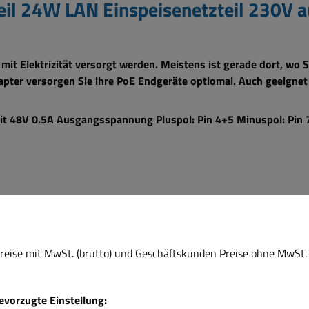
eil 24W LAN Einspeisenetzteil 230V
it Elektrizität versorgt werden. Meistens ist gerade dort, wo 
apter versorgen Sie ihre PoE Endgeräte optiomal. Auch geeigne
 48V 0.5A Ausgangsspannung Pluspol: Pin 4+5 Minuspol: Pin 7
esspoint usw.
eise mit MwSt. (brutto) und Geschäftskunden Preise ohne MwSt. 
bevorzugte Einstellung: