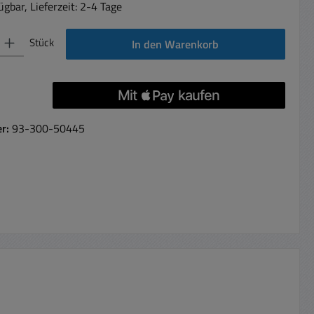
gbar, Lieferzeit: 2-4 Tage
 Gib den gewünschten Wert ein oder benutze die Schaltflächen um die Anzahl 
Stück
In den Warenkorb
er:
93-300-50445