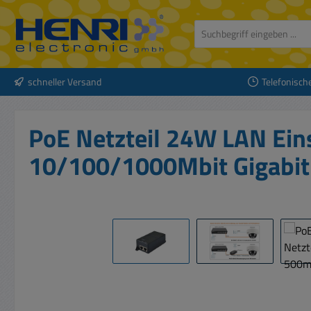
 Hauptinhalt springen
Zur Suche springen
Zur Hauptnavigation springen
schneller Versand
Telefonisch
PoE Netzteil 24W LAN Ein
10/100/1000Mbit Gigabit
Bildergalerie überspringen