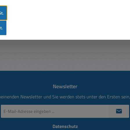
t.
t.
3mm H: 35mm
Newsletter
heinenden Newsletter und Sie werden stets unter den Ersten sei
E-
Mail-
Adresse
Datenschutz
*