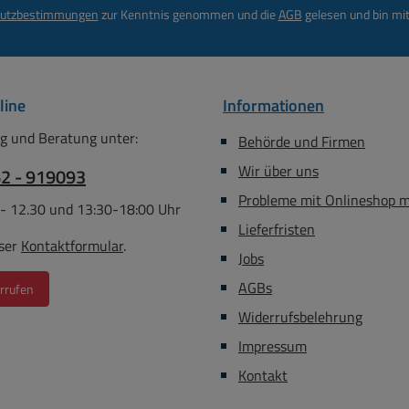
utzbestimmungen
zur Kenntnis genommen und die
AGB
gelesen und bin mit
line
Informationen
g und Beratung unter:
Behörde und Firmen
Wir über uns
62 - 919093
Probleme mit Onlineshop 
 - 12.30 und 13:30-18:00 Uhr
Lieferfristen
ser
Kontaktformular
.
Jobs
AGBs
rrufen
Widerrufsbelehrung
Impressum
Kontakt