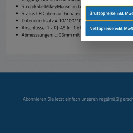
StromkabelMikeyMouse im Lieferumfang enthalten
Bruttopreise
Status LED oben auf Gehäuse
inkl. MwS
Datendurchsatz = 10/100/1000Mbps
Anschlüsse: 1 x RJ-45 In, 1 x RJ-45 Out.
Nettopreise
exkl. MwS
Abmesssungen: L: 95mm mit Bef.Nasen: 114mm B: 5
Abonnieren Sie jetzt einfach unseren regelmäßig ersc