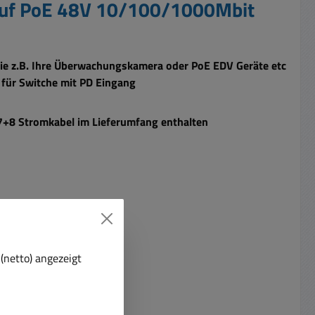
 auf PoE 48V 10/100/1000Mbit
Sie z.B. Ihre Überwachungskamera oder PoE EDV Geräte etc
t für Switche mit PD Eingang
+8 Stromkabel im Lieferumfang enthalten
(netto) angezeigt