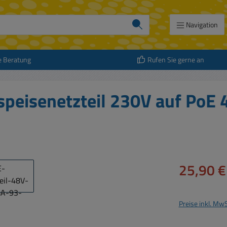
Navigation
e Beratung
Rufen Sie gerne an
speisenetzteil 230V auf PoE 
Verkaufspreis:
25,90 €
Preise inkl. Mw