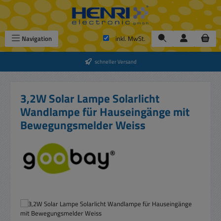
Zum Hauptinhalt springen
Navigation
inkl. MwSt.
schneller Versand
3,2W Solar Lampe Solarlicht
Wandlampe für Hauseingänge mit
Bewegungsmelder Weiss
Bildergalerie überspringen