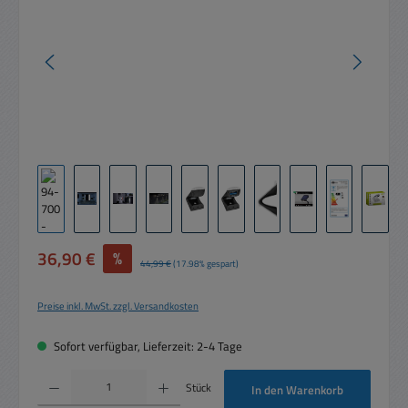
Verkaufspreis:
36,90 €
%
Regulärer Preis:
44,99 €
(17.98% gespart)
Preise inkl. MwSt. zzgl. Versandkosten
Sofort verfügbar, Lieferzeit: 2-4 Tage
Produkt Anzahl: Gib den gewünschten Wert ein oder benutze die Schaltflächen um die 
Stück
In den Warenkorb