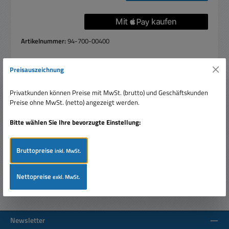
Artikelnummer:
94-700-00400
Preisauszeichnung
Beschreibung
Privatkunden können Preise mit MwSt. (brutto) und Geschäftskunden
Preise ohne MwSt. (netto) angezeigt werden.
3,2W LED Solar-Wandleuchte mit Bewegungsmelder
Lichtlösung für Hauseingänge, Carports & Treppen usw.
Bitte wählen Sie Ihre bevorzugte Einstellung:
Trendige neue Str…
Mehr
Bewertungen
Bruttopreise
inkl. MwSt.
Nettopreise
exkl. MwSt.
Newsletter