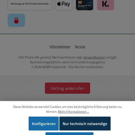
Rechnung nur für Firmen Kommunen
Apple Pay über Mollie Zahlungssystem
Kreditkarte über Mollie Zahl
Klarna über Moll
paysafecard über Mollie Zahlungssystem
Informationen
Service
Alle Preise inkl. gesetzl. Mehrwertsteuer zzgl.
Versandkosten
und ggf.
Nachnahmegebühren, wenn nicht anders angegeben.
© 2026 HENRI elektronik - Alle Rechte vorbehalten.
Vertrag widerrufen
Diese Website verwendet Cookies, um eine bestmögliche Erfahrung bieten zu
können.
Mehr Informationen ...
Konfigurieren
Nur technisch notwendige