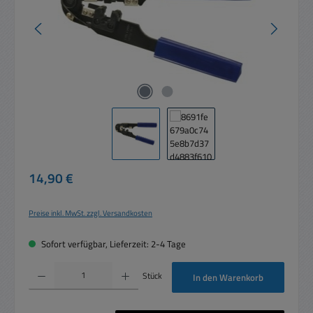
Regulärer Preis:
14,90 €
Preise inkl. MwSt. zzgl. Versandkosten
Sofort verfügbar, Lieferzeit: 2-4 Tage
Produkt Anzahl: Gib den gewünschten Wert ein oder benutze die Schaltflächen um die 
Stück
In den Warenkorb