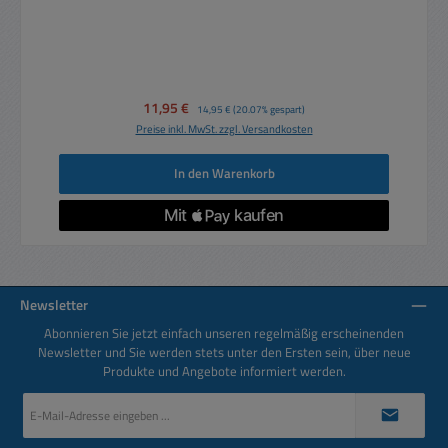
Verkaufspreis:
11,95 €
Regulärer Preis:
14,95 €
(20.07% gespart)
Preise inkl. MwSt. zzgl. Versandkosten
In den Warenkorb
Newsletter
Abonnieren Sie jetzt einfach unseren regelmäßig erscheinenden
Newsletter und Sie werden stets unter den Ersten sein, über neue
Produkte und Angebote informiert werden.
E-
Mail-
Adresse