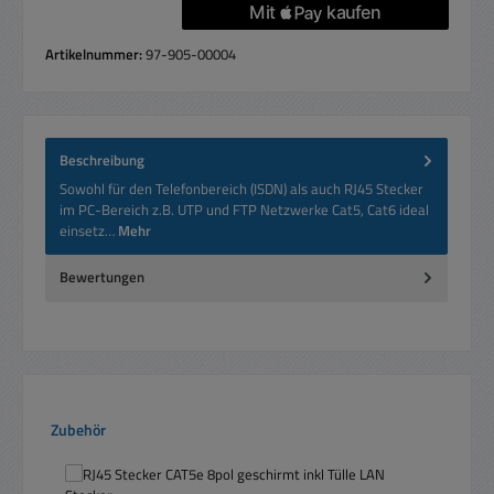
Artikelnummer:
97-905-00004
Beschreibung
Sowohl für den Telefonbereich (ISDN) als auch RJ45 Stecker
im PC-Bereich z.B. UTP und FTP Netzwerke Cat5, Cat6 ideal
einsetz…
Mehr
Bewertungen
Produktgalerie überspringen
Zubehör