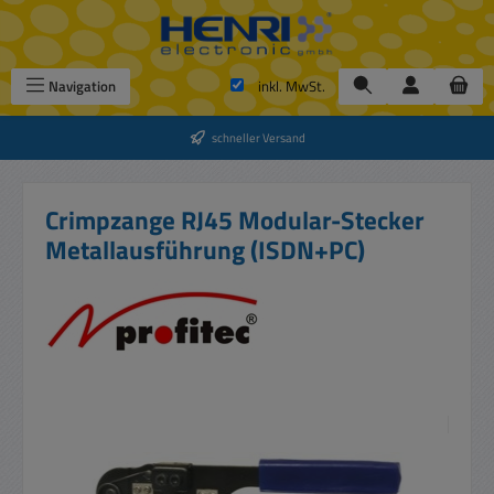
Zum Hauptinhalt springen
Navigation
inkl. MwSt.
schneller Versand
Crimpzange RJ45 Modular-Stecker
Metallausführung (ISDN+PC)
Bildergalerie überspringen