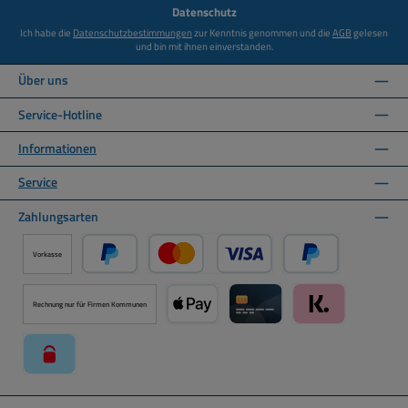
*
Datenschutz
Ich habe die
Datenschutzbestimmungen
zur Kenntnis genommen und die
AGB
gelesen
und bin mit ihnen einverstanden.
Über uns
Service-Hotline
Informationen
Service
Zahlungsarten
Vorkasse
PayPal
Kredit- oder Debitkarte über PayPal
Später Bezahlen ü
Rechnung nur für Firmen Kommunen
Apple Pay über Mollie Zahlungssystem
Kreditkarte über Mollie Zahl
Klarna über Moll
paysafecard über Mollie Zahlungssystem