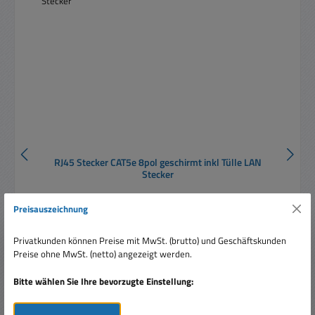
RJ45 Stecker CAT5e 8pol geschirmt inkl Tülle LAN
Stecker
Preisauszeichnung
Privatkunden können Preise mit MwSt. (brutto) und Geschäftskunden
Preise ohne MwSt. (netto) angezeigt werden.
Bitte wählen Sie Ihre bevorzugte Einstellung:
Regulärer Preis:
Ab
0,35 €
Preise inkl. MwSt. zzgl. Versandkosten