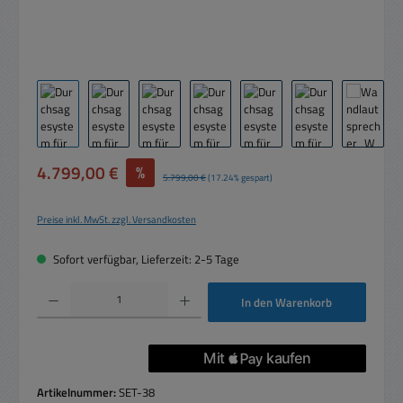
Verkaufspreis:
4.799,00 €
%
Regulärer Preis:
5.799,00 €
(17.24% gespart)
Preise inkl. MwSt. zzgl. Versandkosten
Sofort verfügbar, Lieferzeit: 2-5 Tage
Produkt Anzahl: Gib den gewünschten Wert ein oder benutze die Schaltflächen um die 
In den Warenkorb
Artikelnummer:
SET-38