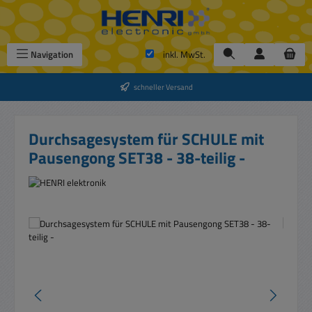
Zum Hauptinhalt springen
Navigation
inkl. MwSt.
schneller Versand
Durchsagesystem für SCHULE mit
Pausengong SET38 - 38-teilig -
Bildergalerie überspringen