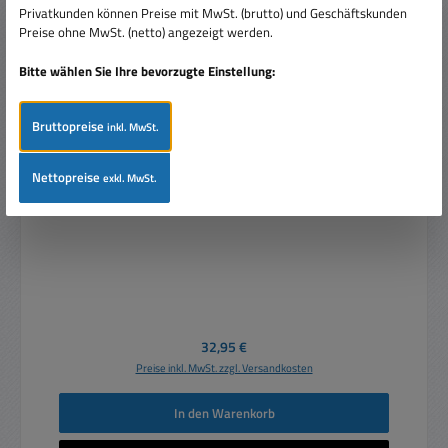
Privatkunden können Preise mit MwSt. (brutto) und Geschäftskunden
Preise ohne MwSt. (netto) angezeigt werden.
Bitte wählen Sie Ihre bevorzugte Einstellung:
Bruttopreise
inkl. MwSt.
Bluetooth Empfänger Stereo Cinch 3,5mm Klinke
Nettopreise
exkl. MwSt.
Musik RX Empfänger
Regulärer Preis:
32,95 €
Preise inkl. MwSt. zzgl. Versandkosten
In den Warenkorb