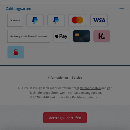
Zahlungsarten
Vorkasse
PayPal
Später Bezahlen über PayPal
Kredit- oder Debitkarte ü
Rechnung nur für Firmen Kommunen
Apple Pay über Mollie Zahlungssystem
Kreditkarte über Mollie Zahl
Klarna über Moll
paysafecard über Mollie Zahlungssystem
Informationen
Service
Alle Preise inkl. gesetzl. Mehrwertsteuer zzgl.
Versandkosten
und ggf.
Nachnahmegebühren, wenn nicht anders angegeben.
© 2026 HENRI elektronik - Alle Rechte vorbehalten.
Vertrag widerrufen