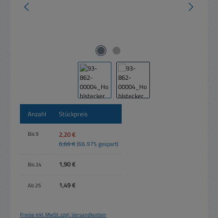
Anzahl
Stückpreis
2,20 €
Bis
9
6,66 €
(66.97% gespart)
1,90 €
Bis
24
1,49 €
Ab
25
Preise inkl. MwSt. zzgl. Versandkosten