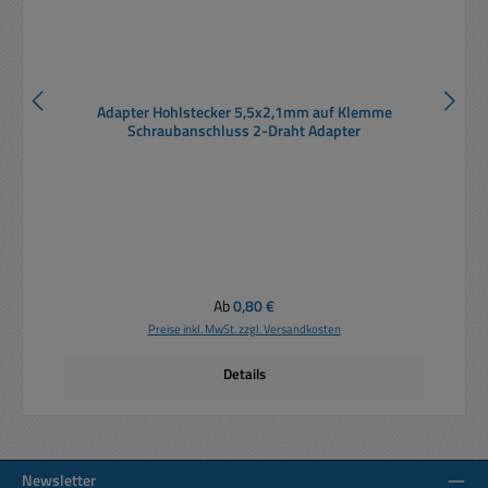
Adapter Hohlstecker 5,5x2,1mm auf Klemme
Schraubanschluss 2-Draht Adapter
Regulärer Preis:
Ab
0,80 €
Preise inkl. MwSt. zzgl. Versandkosten
Details
Newsletter