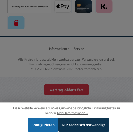
Rechnung nur für Firmen Kommunen
Apple Pay über Mollie Zahlungssystem
Kreditkarte über Mollie Zahl
Klarna über Moll
paysafecard über Mollie Zahlungssystem
Informationen
Service
Alle Preise inkl. gesetzl. Mehrwertsteuer zzgl.
Versandkosten
und ggf.
Nachnahmegebühren, wenn nicht anders angegeben.
© 2026 HENRI elektronik - Alle Rechte vorbehalten.
Vertrag widerrufen
Diese Website verwendet Cookies, um eine bestmögliche Erfahrung bieten zu
können.
Mehr Informationen ...
Konfigurieren
Nur technisch notwendige