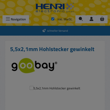
Zum Hauptinhalt springen
Navigation
inkl. MwSt.
schneller Versand
5,5x2,1mm Hohlstecker gewinkelt
Bildergalerie überspringen