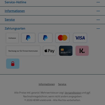
Service-Hotline
Informationen
Service
Zahlungsarten
Vorkasse
PayPal
Später Bezahlen über PayPal
Kredit- oder Debitkarte ü
Rechnung nur für Firmen Kommunen
Apple Pay über Mollie Zahlungssystem
Kreditkarte über Mollie Zahl
Klarna über Moll
paysafecard über Mollie Zahlungssystem
Informationen
Service
Alle Preise inkl. gesetzl. Mehrwertsteuer zzgl.
Versandkosten
und ggf.
Nachnahmegebühren, wenn nicht anders angegeben.
© 2026 HENRI elektronik - Alle Rechte vorbehalten.