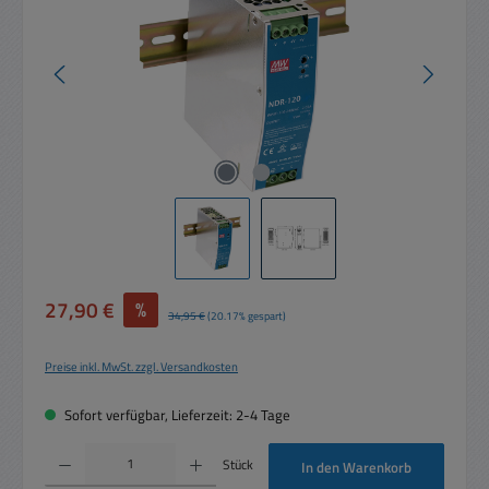
Verkaufspreis:
27,90 €
%
Regulärer Preis:
34,95 €
(20.17% gespart)
Preise inkl. MwSt. zzgl. Versandkosten
Sofort verfügbar, Lieferzeit: 2-4 Tage
Produkt Anzahl: Gib den gewünschten Wert ein oder benutze die Schaltflächen um die 
Stück
In den Warenkorb