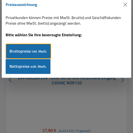
Rabatt
%
Preisauszeichnung
Privatkunden können Preise mit MwSt. (brutto) und Geschäftskunden
Preise ohne MwSt. (netto) angezeigt werden.
Bitte wählen Sie Ihre bevorzugte Einstellung:
Bruttopreise
inkl. MwSt.
Nettopreise
exkl. MwSt.
24V Netzteil 24V 120W 5A für DIN Hutschiene Eingang
230VAC NDR120
Verkaufspreis:
27,90 €
Regulärer Preis:
34,95 €
(20.17% gespart)