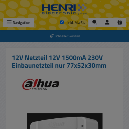
Zum Hauptinhalt springen
Navigation
inkl. MwSt.
schneller Versand
12V Netzteil 12V 1500mA 230V
Einbaunetzteil nur 77x52x30mm
Bildergalerie überspringen