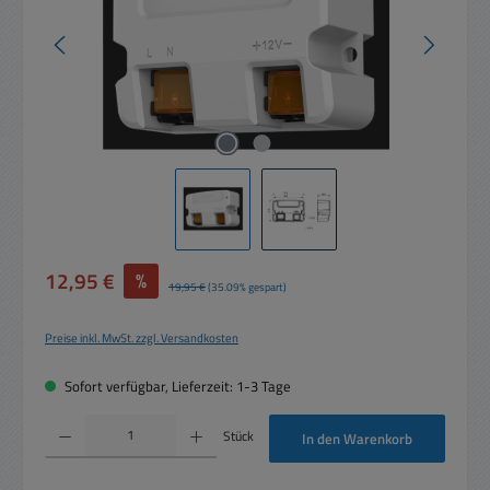
Verkaufspreis:
12,95 €
%
Regulärer Preis:
19,95 €
(35.09% gespart)
Preise inkl. MwSt. zzgl. Versandkosten
Sofort verfügbar, Lieferzeit: 1-3 Tage
Produkt Anzahl: Gib den gewünschten Wert ein oder benutze die Schaltflächen um die 
Stück
In den Warenkorb