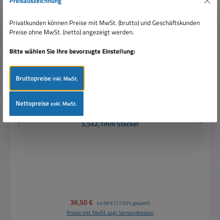
Preisauszeichnung
Privatkunden können Preise mit MwSt. (brutto) und Geschäftskunden
Preise ohne MwSt. (netto) angezeigt werden.
Bitte wählen Sie Ihre bevorzugte Einstellung:
Bruttopreise
inkl. MwSt.
Nettopreise
exkl. MwSt.
12V Netzteil 12V 2A 24Watt Mini Netzteil IP67 mit
5,5x2,1mm Stecker
Verkaufspreis:
36,50 €
Regulärer Preis:
44,00 €
(17.05% gespart)
Preise inkl. MwSt. zzgl. Versandkosten