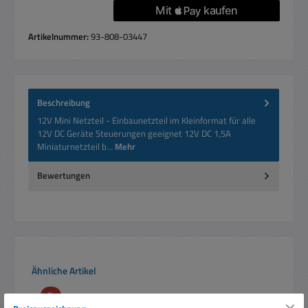
Artikelnummer:
93-808-03447
Beschreibung
12V Mini Netzteil - Einbaunetzteil im Kleinformat für alle
12V DC Geräte Steuerungen geeignet 12V DC 1,5A
Miniaturnetzteil b…
Mehr
Bewertungen
Produktgalerie überspringen
Ähnliche Artikel
Rabatt
%