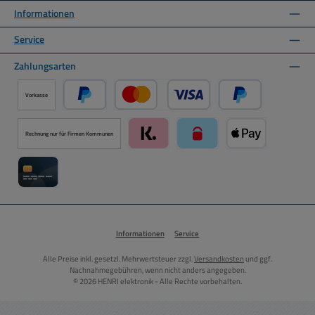
Informationen
Service
Zahlungsarten
Vorkasse
PayPal
Kredit- oder Debitkarte über PayPal
Später Bezahlen ü
Rechnung nur für Firmen Kommunen
Klarna über Mollie Zahlungssystem
paysafecard über Mollie Zah
Apple Pay über M
Kreditkarte über Mollie Zahlungssystem
Informationen
Service
Alle Preise inkl. gesetzl. Mehrwertsteuer zzgl.
Versandkosten
und ggf.
Nachnahmegebühren, wenn nicht anders angegeben.
© 2026 HENRI elektronik - Alle Rechte vorbehalten.