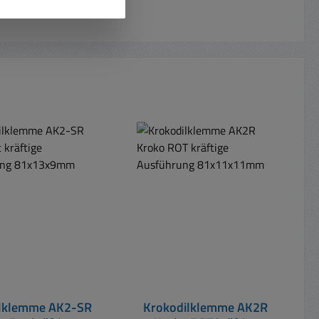
ilklemme AK2-SR
Krokodilklemme AK2R