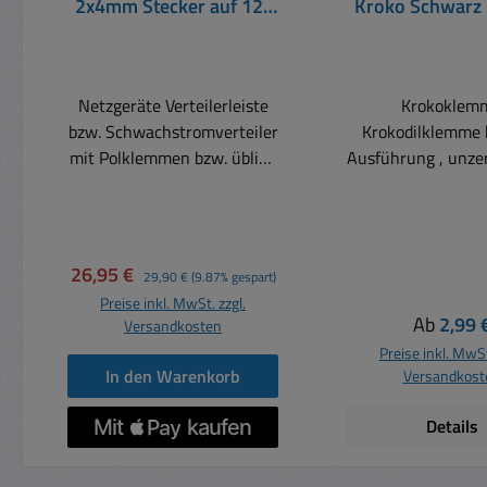
2x4mm Stecker auf 12x
Kroko Schwarz 
4mm Buchsen
Ausführu
81x11x11
Netzgeräte Verteilerleiste
Krokoklem
bzw. Schwachstromverteiler
Krokodilklemme 
mit Polklemmen bzw. üblich
Ausführung , unzer
4mm
.... fast Metallbo
Bananensteckerbuchsen
Kontakte bis
Belastbarkeit max. 20A
Durchmesser Mi
Einsatz an Labornetzteilen,
Feindrahtfläc
Verkaufspreis:
Regulärer Preis:
26,95 €
29,90 €
(9.87% gespart)
Festspannungsnetzteilen
Buchse für Labo
Preise inkl. MwSt. zzgl.
oder auch regelbaren
Länge ca: 80-81m
Regulärer
Ab
2,99 
Versandkosten
Netzteilen aller Art ideal für
Steckbereich Rü
Preise inkl. MwSt
Prüfaufbauten,
11x11mm 
In den Warenkorb
Versandkost
Werkstätten, Labor, Service,
Durchgangswide
Werkbank, Schule, Hobby,
10mOhm
Details
Modellbau usw. Verteiler auf
Temperatureinsat
max. 6 Anschlüsse (12x
-20...+100