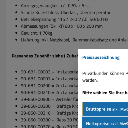
Anzeigegenauigkeit +/- 0,5% + 5 st.
Schutz Kurzschluss, Überlast, Übertemperatur
Betriebsspannung 115 / 240 V AC; 50/60 Hz
Abmessungen (BxHxT) 80 x 160 x 260 mm
Gewicht: 1,70kg
Lieferung inkl. Netzkabel, Klemmenkabelsatz und Anle
Passendes Zubehör siehe ( Zubehör-Register )
Preisauszeichnung
90-681-00003 = 1m Laborkabel ROT
Privatkunden können Pr
90-681-00007 = 1m Laborkabel SCHWARZ
werden.
90-681-00200 = 2m Laborkabel ROT
90-681-00210 = 2m Laborkabel SCHWARZ
Bitte wählen Sie Ihre 
39-850-00900 = Verteiler für Experimente
39-850-00300 = Kraftige Krokoklemme ROT
Bruttopreise
inkl. MwS
39-850-00310 = Kraftige Krokoklemme SCHWARZ
39-850-00380 = Kleps 30 ROT
Nettopreise
exkl. MwS
39-850-00370 = Kleps 30 SCHWARZ