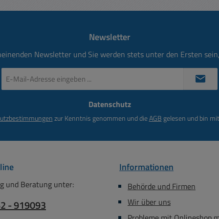
 bis 25A
Temperatureinsatzbereich:
Temperat
tand: 10
-20...+100°C
-
Bemessungsstrom: bis 25A
Bemessu
Newsletter
Durchgangswiderstand: 10
Durchga
mOhm
heinenden Newsletter und Sie werden stets unter den Ersten sei
E-
Mail-
Adresse
Datenschutz
*
utzbestimmungen
zur Kenntnis genommen und die
AGB
gelesen und bin mit
line
Informationen
g und Beratung unter:
Behörde und Firmen
Wir über uns
62 - 919093
Probleme mit Onlineshop 