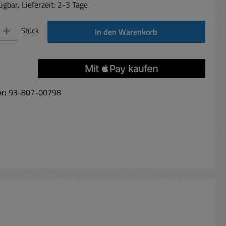
gbar, Lieferzeit: 2-3 Tage
 Gib den gewünschten Wert ein oder benutze die Schaltflächen um die Anzahl 
Stück
In den Warenkorb
er:
93-807-00798