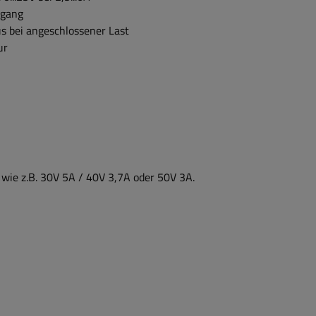
sgang
s bei angeschlossener Last
ur
, wie z.B. 30V 5A / 40V 3,7A oder 50V 3A.