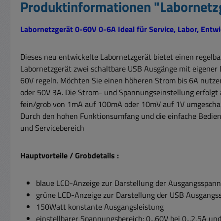
Produktinformationen "Labornetz
Labornetzgerät 0-60V 0-6A Ideal für Service, Labor, Entwic
Dieses neu entwickelte Labornetzgerät bietet einen regelb
Labornetzgerät zwei schaltbare USB Ausgänge mit eigener 
60V regeln. Möchten Sie einen höheren Strom bis 6A nutzen,
oder 50V 3A. Die Strom- und Spannungseinstellung erfolgt 
fein/grob von 1mA auf 100mA oder 10mV auf 1V umgeschal
Durch den hohen Funktionsumfang und die einfache Bedienun
und Servicebereich
Hauptvorteile / Grobdetails :
blaue LCD-Anzeige zur Darstellung der Ausgangsspan
grüne LCD-Anzeige zur Darstellung der USB Ausgang
150Watt konstante Ausgangsleistung
einstellbarer Spannungsbereich: 0...60V bei 0...2,5A und 