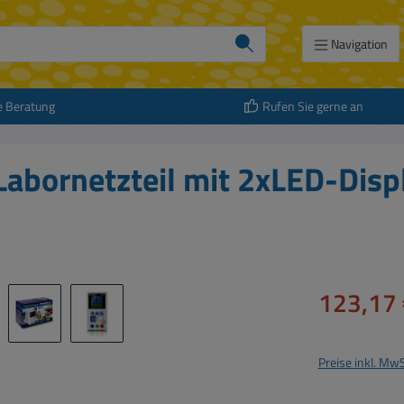
Navigation
e Beratung
Rufen Sie gerne an
abornetzteil mit 2xLED-Disp
Verkaufspreis:
123,17 
Preise inkl. Mw