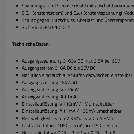
Spannungs- und Stromvorwahl mit abschaltbarem Au
C.C. (Konstantstrom) und C.V. (Konstantspannung) Modu
Schutz gegen Kurzschluss, Überlast und Übertemperat
Sicherheit: EN 61010-1
Technische Daten:
Ausgangsspannung 0...60V DC max 2,5A bei 60V
Ausgangsstrom 0...6A DC bis 25V DC
Natürlich sind auch alle Stufen dazwischen einstellbar
Ausgangsleistung 150Watt
Anzeigeauflösung (V ) 10mV
Anzeigeauflösung (A ) 1mA
Einstellauflösung (V ) 10mV / 1V umschaltbar
Einstellauflösung (A ) 1mA / 100mA umschaltbar
Restwelligkeit =< 5 mV RMS; =< 20 mA RMS
Laststabilität =< 0.05% + 5 mV, =< 0.5% + 5 mA
Netzstabilität =< 0.1% + 3 mV, =< 0.2% + 3 mA