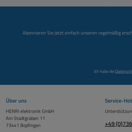
Polklemmen bzw. 4mm
Bemessungsstrom:
Bananenbuchsen) Rote und
Durchgangswiders
Schwarze Polklemmen
mOhm
(4mm Buchsen) mit
Querloch die Pluspole sind
Abonnieren Sie jetzt einfach unseren regelmäßig ersc
rot, die Minuspole schwarz
gekennzeichnet es können
Bananenstecker, Ring- oder
Gabel-Kabelschuhe
angeschlossen werden
Ich habe die
Datensch
Metallgehäuse mit
Gehäuseerdung
Metallgehäuse mit
Befestigungslaschen Es
Über uns
Service-Hot
eignet sich somit zur Tisch-
oder Wandmontage
HENRI elektronik GmbH
Unterstützun
Abmessungen siehe auch
Am Stadtgraben 11
+49 (0)73
Zeichnung weitere Bilder !
73441 Bopfingen
Abmessungen: L:340mm