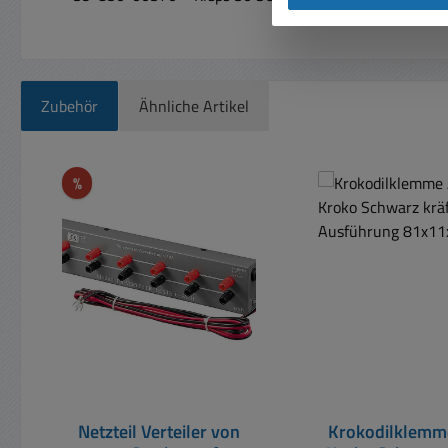
Zubehör
Ähnliche Artikel
Produktgalerie überspringen
Rabatt
%
Netzteil Verteiler von
Krokodilklemm