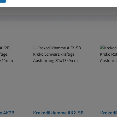
e AK2B
Krokodilklemme AK2-SB
Krokod