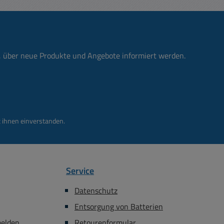
ureinsatzbereich:
Bemessungsstrom: bis 25A
20...+100°C
Durchgangswiderstand: 10
ngsstrom: bis 25A
mOhm
ngswiderstand: 10
mOhm
n, über neue Produkte und Angebote informiert werden.
 ihnen einverstanden.
Service
Datenschutz
Entsorgung von Batterien
melden
Retourenformular