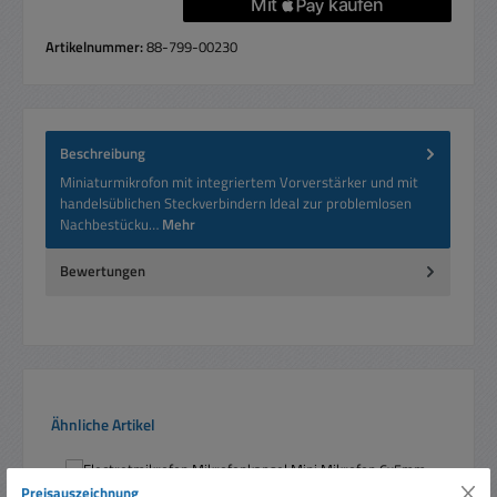
Artikelnummer:
88-799-00230
Beschreibung
Miniaturmikrofon mit integriertem Vorverstärker und mit
handelsüblichen Steckverbindern Ideal zur problemlosen
Nachbestücku…
Mehr
Bewertungen
Produktgalerie überspringen
Ähnliche Artikel
Preisauszeichnung