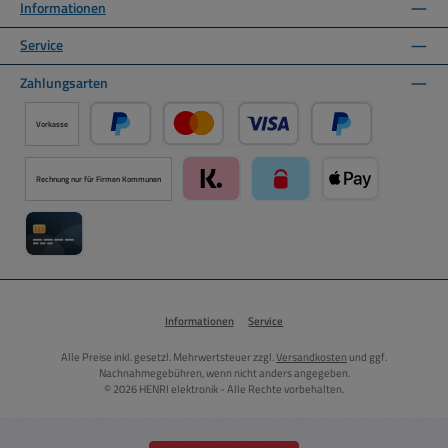
Informationen
Service
Zahlungsarten
Vorkasse
PayPal
Kredit- oder Debitkarte über PayPal
Später Bezahlen ü
Rechnung nur für Firmen Kommunen
Klarna über Mollie Zahlungssystem
paysafecard über Mollie Zah
Apple Pay über M
Kreditkarte über Mollie Zahlungssystem
Informationen
Service
Alle Preise inkl. gesetzl. Mehrwertsteuer zzgl.
Versandkosten
und ggf.
Nachnahmegebühren, wenn nicht anders angegeben.
© 2026 HENRI elektronik - Alle Rechte vorbehalten.