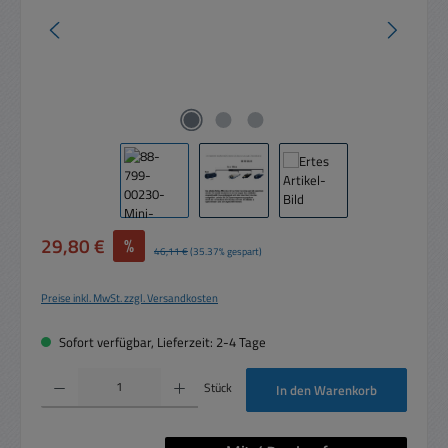
Verkaufspreis:
29,80 €
%
Regulärer Preis:
46,11 €
(35.37% gespart)
Preise inkl. MwSt. zzgl. Versandkosten
Sofort verfügbar, Lieferzeit: 2-4 Tage
Produkt Anzahl: Gib den gewünschten Wert ein oder benutze die Schaltflächen um die 
Stück
In den Warenkorb