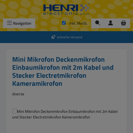
Zum Hauptinhalt springen
Navigation
inkl. MwSt.
schneller Versand
Mini Mikrofon Deckenmikrofon
Einbaumikrofon mit 2m Kabel und
Stecker Electretmikrofon
Kameramikrofon
diverse
Bildergalerie überspringen