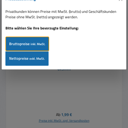
Privatkunden können Preise mit MwSt. (brutto) und Geschäftskunden
Preise ohne MwSt. (netto) angezeigt werden.
Bitte wählen Sie Ihre bevorzugte Einstellung:
Bruttopreise
inkl. MwSt.
Nettopreise
exkl. MwSt.
Electretmikrofon Mikrofonkapsel Mini Mikrofon
6x5mm
Regulärer Preis:
Ab
1,99 €
Preise inkl. MwSt. zzgl. Versandkosten