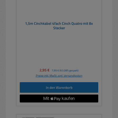
1,5m Cinchkabel 4fach Cinch Quatro mit 8x
Stecker
Verkaufspreis:
2,95 €
Regulärer Preis:
7,99 €
(63.08% gespart)
Preise inkl. MwSt. zzgl. Versandkosten
In den Warenkorb