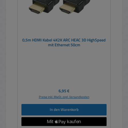
0,5m HDMI Kabel 4K2K ARC HEAC 3D HighSpeed
mit Ethernet 50cm
Regulärer Preis:
6,95 €
Preise inkl. MwSt. zzgl. Versandkosten
In den Warenkorb