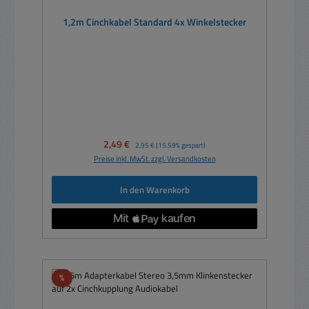
1,2m Cinchkabel Standard 4x Winkelstecker
Verkaufspreis:
2,49 €
Regulärer Preis:
2,95 €
(15.59% gespart)
Preise inkl. MwSt. zzgl. Versandkosten
In den Warenkorb
Rabatt
%