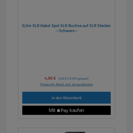
0,5m XLR Kabel 3pol XLR Buchse auf XLR Stecker
--Schwarz--
Verkaufspreis:
4,90 €
Regulärer Preis:
5,90 €
(16.95% gespart)
Preise inkl. MwSt. zzgl. Versandkosten
In den Warenkorb