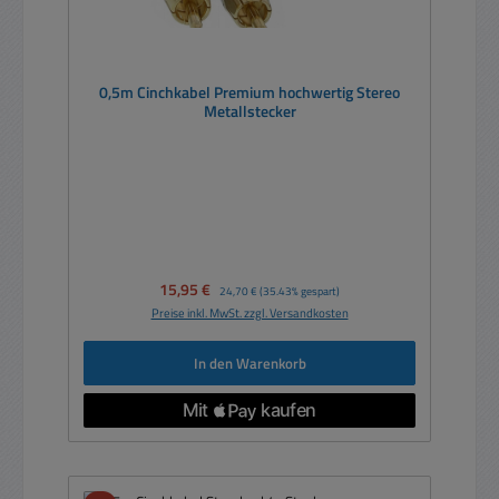
0,5m Cinchkabel Premium hochwertig Stereo
Metallstecker
Verkaufspreis:
15,95 €
Regulärer Preis:
24,70 €
(35.43% gespart)
Preise inkl. MwSt. zzgl. Versandkosten
In den Warenkorb