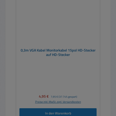
0,3m VGA Kabel Monitorkabel 15pol HD-Stecker
auf HD-Stecker
Verkaufspreis:
4,95 €
Regulärer Preis:
7,95 €
(37.74% gespart)
Preise inkl. MwSt. zzgl. Versandkosten
In den Warenkorb