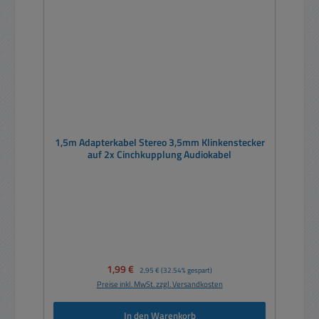
1,5m Adapterkabel Stereo 3,5mm Klinkenstecker
auf 2x Cinchkupplung Audiokabel
Verkaufspreis:
1,99 €
Regulärer Preis:
2,95 €
(32.54% gespart)
Preise inkl. MwSt. zzgl. Versandkosten
In den Warenkorb