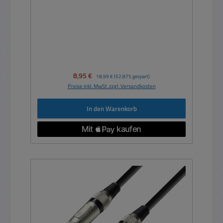
Verkaufspreis:
8,95 €
Regulärer Preis:
18,99 €
(52.87% gespart)
Preise inkl. MwSt. zzgl. Versandkosten
In den Warenkorb