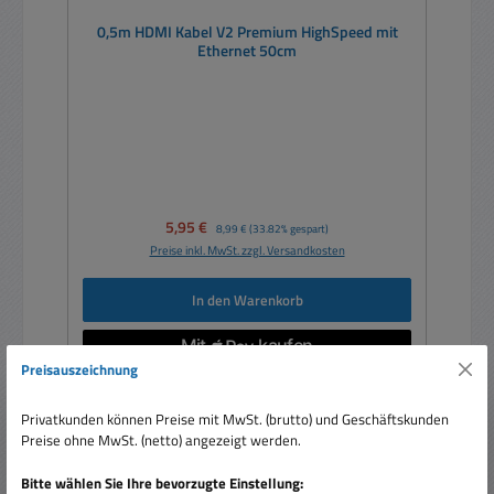
0,5m HDMI Kabel V2 Premium HighSpeed mit
Ethernet 50cm
Verkaufspreis:
5,95 €
Regulärer Preis:
8,99 €
(33.82% gespart)
Preise inkl. MwSt. zzgl. Versandkosten
In den Warenkorb
Preisauszeichnung
Privatkunden können Preise mit MwSt. (brutto) und Geschäftskunden
Preise ohne MwSt. (netto) angezeigt werden.
Nur 4 auf Lager!
Bitte wählen Sie Ihre bevorzugte Einstellung: