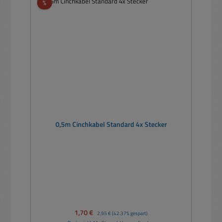
Rabatt
%
0,5m Cinchkabel Standard 4x Stecker
Verkaufspreis:
1,70 €
Regulärer Preis:
2,95 €
(42.37% gespart)