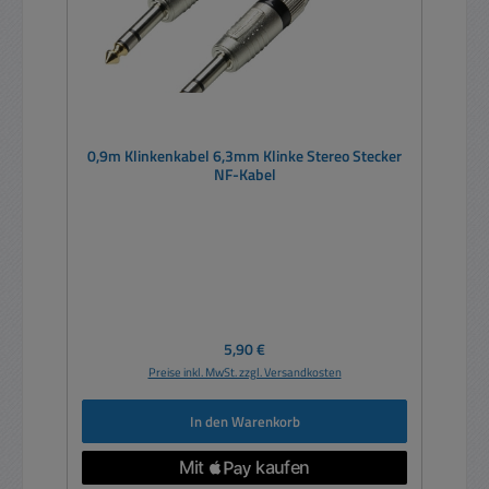
0,9m Klinkenkabel 6,3mm Klinke Stereo Stecker
NF-Kabel
Regulärer Preis:
5,90 €
Preise inkl. MwSt. zzgl. Versandkosten
In den Warenkorb