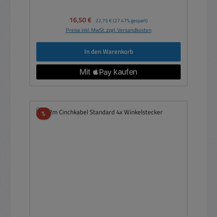
Verkaufspreis:
16,50 €
Regulärer Preis:
22,75 €
(27.47% gespart)
Preise inkl. MwSt. zzgl. Versandkosten
In den Warenkorb
Rabatt
%