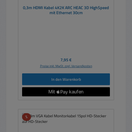
0,3m HDMI Kabel 4K2K ARC HEAC 3D HighSpeed
mit Ethernet 30cm
Regulärer Preis:
7,95 €
Preise inkl. MwSt. zzgl. Versandkosten
In den Warenkorb
Rabatt
%