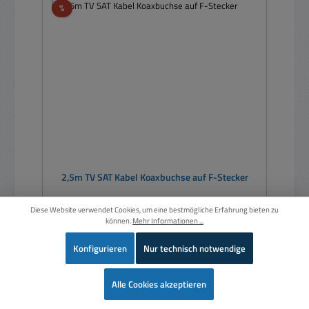
Rabatt
%
2,5m TV SAT Kabel Koaxbuchse auf F-Stecker
Diese Website verwendet Cookies, um eine bestmögliche Erfahrung bieten zu
können.
Mehr Informationen ...
Konfigurieren
Nur technisch notwendige
Wer
Alle Cookies akzeptieren
Verkaufspreis:
3,45 €
Regulärer Preis:
4,99 €
(30.86% gespart)