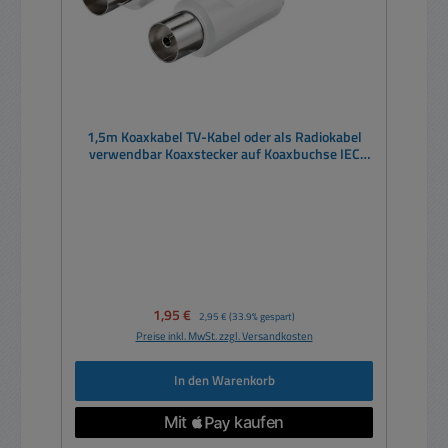
1,5m Koaxkabel TV-Kabel oder als Radiokabel
verwendbar Koaxstecker auf Koaxbuchse IEC
Weiss
Verkaufspreis:
1,95 €
Regulärer Preis:
2,95 €
(33.9% gespart)
Preise inkl. MwSt. zzgl. Versandkosten
In den Warenkorb