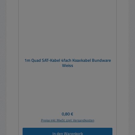
1m Quad SAT-Kabel 4fach Koaxkabel Bundware
Weiss
Regulärer Preis:
0,80 €
Preise inkl. MwSt. zzgl. Versandkosten
In den Warenkorb