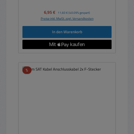
Verkaufspreis:
6,95 €
Regulärer Preis:
11,60 €
(40.09% gespart)
Preise inkl. MwSt. zzgl. Versandkosten
In den Warenkorb
Rabatt
%