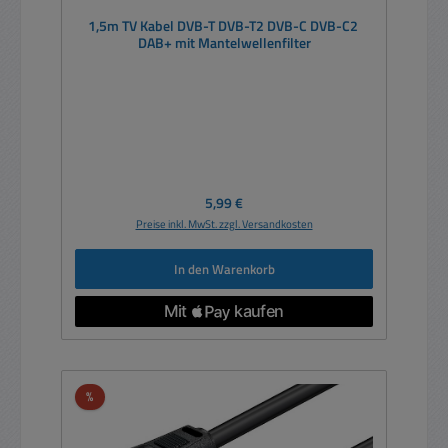
1,5m TV Kabel DVB-T DVB-T2 DVB-C DVB-C2
DAB+ mit Mantelwellenfilter
Regulärer Preis:
5,99 €
Preise inkl. MwSt. zzgl. Versandkosten
In den Warenkorb
Rabatt
%