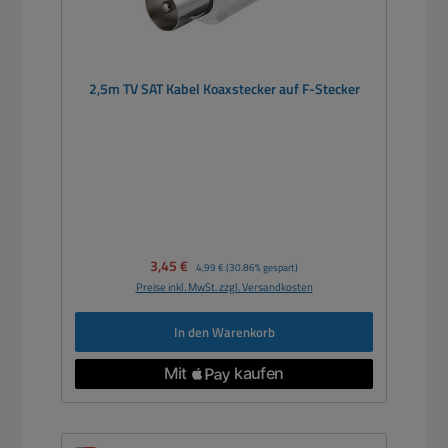
2,5m TV SAT Kabel Koaxstecker auf F-Stecker
Verkaufspreis:
3,45 €
Regulärer Preis:
4,99 €
(30.86% gespart)
Preise inkl. MwSt. zzgl. Versandkosten
In den Warenkorb