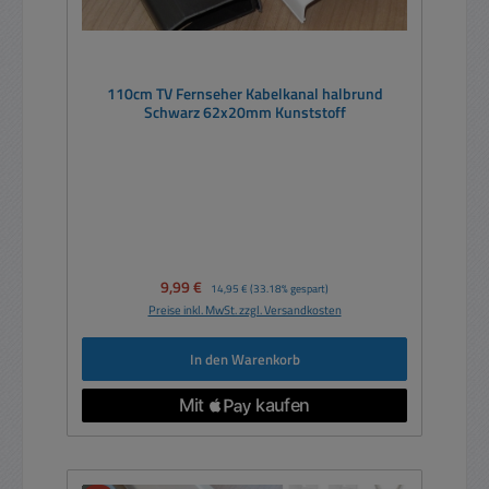
110cm TV Fernseher Kabelkanal halbrund
Schwarz 62x20mm Kunststoff
Verkaufspreis:
9,99 €
Regulärer Preis:
14,95 €
(33.18% gespart)
Preise inkl. MwSt. zzgl. Versandkosten
In den Warenkorb