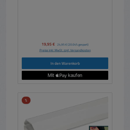
Verkaufspreis:
19,95 €
Regulärer Preis:
24,95 €
(20.04% gespart)
Preise inkl. MwSt. zzgl. Versandkosten
In den Warenkorb
Rabatt
%