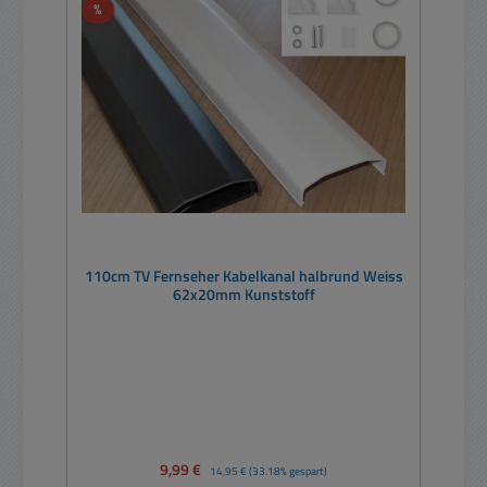
Rabatt
%
110cm TV Fernseher Kabelkanal halbrund Weiss
62x20mm Kunststoff
Verkaufspreis:
9,99 €
Regulärer Preis:
14,95 €
(33.18% gespart)