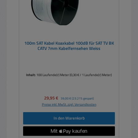
100m SAT Kabel Koaxkabel 100dB für SAT TV BK
CATV 7mm Kabelfernsehen Weiss
Inhalt:
100 Laufende(r) Meter
(0,30 € / 1 Laufende(r) Meter)
Verkaufspreis:
29,95 €
Regulärer Preis:
39,00 €
(23.21% gespart)
Preise inkl. MwSt. zzgl. Versandkosten
In den Warenkorb