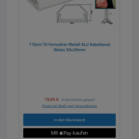
110cm TV Fernseher Metall ALU Kabelkanal
Weiss 50x26mm
Verkaufspreis:
19,95 €
Regulärer Preis:
24,95 €
(20.04% gespart)
Preise inkl. MwSt. zzgl. Versandkosten
In den Warenkorb