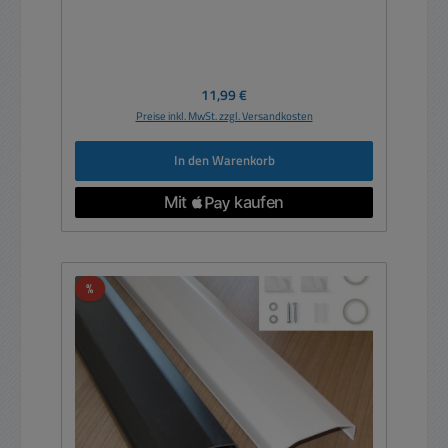
Regulärer Preis:
11,99 €
Preise inkl. MwSt. zzgl. Versandkosten
In den Warenkorb
Rabatt
%