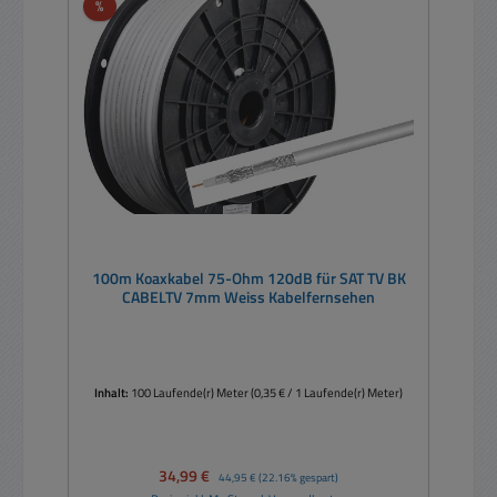
Rabatt
%
100m Koaxkabel 75-Ohm 120dB für SAT TV BK
CABELTV 7mm Weiss Kabelfernsehen
Inhalt:
100 Laufende(r) Meter
(0,35 € / 1 Laufende(r) Meter)
Verkaufspreis:
34,99 €
Regulärer Preis:
44,95 €
(22.16% gespart)