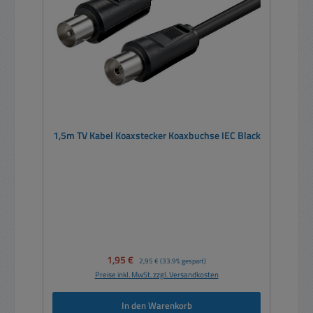
1,5m TV Kabel Koaxstecker Koaxbuchse IEC Black
Verkaufspreis:
1,95 €
Regulärer Preis:
2,95 €
(33.9% gespart)
Preise inkl. MwSt. zzgl. Versandkosten
In den Warenkorb