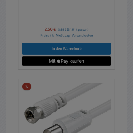
Verkaufspreis:
2,50 €
Regulärer Preis:
3,65 €
(31.51% gespart)
Preise inkl. MwSt. zzgl. Versandkosten
In den Warenkorb
Rabatt
%