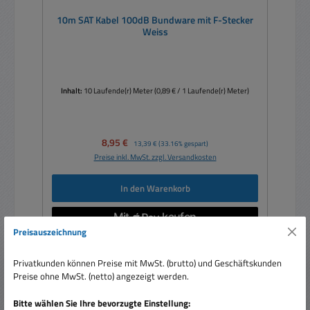
10m SAT Kabel 100dB Bundware mit F-Stecker
Weiss
Inhalt:
10 Laufende(r) Meter
(0,89 € / 1 Laufende(r) Meter)
Verkaufspreis:
8,95 €
Regulärer Preis:
13,39 €
(33.16% gespart)
Preise inkl. MwSt. zzgl. Versandkosten
In den Warenkorb
Preisauszeichnung
Privatkunden können Preise mit MwSt. (brutto) und Geschäftskunden
Rabatt
Preise ohne MwSt. (netto) angezeigt werden.
%
Bitte wählen Sie Ihre bevorzugte Einstellung: