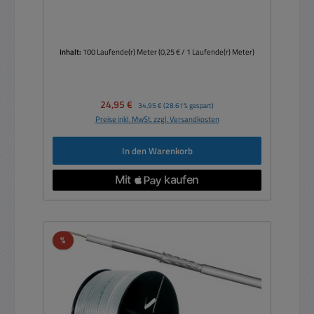
Kabelfernsehen
Inhalt:
100 Laufende(r) Meter
(0,25 € / 1 Laufende(r) Meter)
Verkaufspreis:
24,95 €
Regulärer Preis:
34,95 €
(28.61% gespart)
Preise inkl. MwSt. zzgl. Versandkosten
In den Warenkorb
Rabatt
%