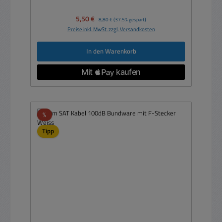
Verkaufspreis:
5,50 €
Regulärer Preis:
8,80 €
(37.5% gespart)
Preise inkl. MwSt. zzgl. Versandkosten
In den Warenkorb
Rabatt
%
Tipp