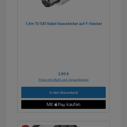
1,5m TV SAT Kabel Koaxstecker auf F-Stecker
Regulärer Preis:
2,95 €
Preise inkl. MwSt. zzgl. Versandkosten
In den Warenkorb