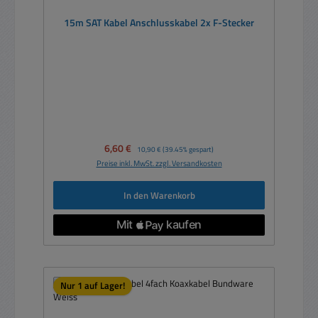
15m SAT Kabel Anschlusskabel 2x F-Stecker
Verkaufspreis:
6,60 €
Regulärer Preis:
10,90 €
(39.45% gespart)
Preise inkl. MwSt. zzgl. Versandkosten
In den Warenkorb
Nur 1 auf Lager!