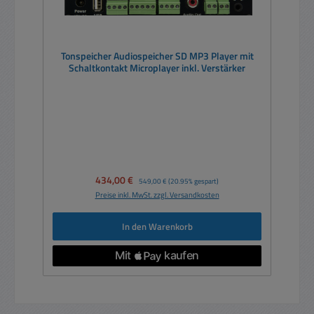
Tonspeicher Audiospeicher SD MP3 Player mit
Schaltkontakt Microplayer inkl. Verstärker
Verkaufspreis:
434,00 €
Regulärer Preis:
549,00 €
(20.95% gespart)
Preise inkl. MwSt. zzgl. Versandkosten
In den Warenkorb