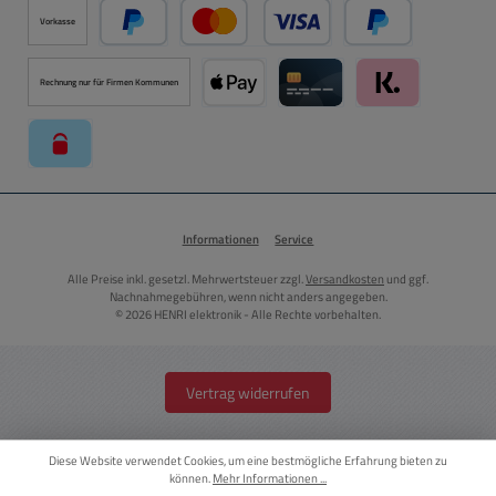
Vorkasse
PayPal
Kredit- oder Debitkarte über PayPal
Später Bezahlen ü
Rechnung nur für Firmen Kommunen
Apple Pay über Mollie Zahlungssystem
Kreditkarte über Mollie Zahl
Klarna über Moll
paysafecard über Mollie Zahlungssystem
Informationen
Service
Alle Preise inkl. gesetzl. Mehrwertsteuer zzgl.
Versandkosten
und ggf.
Nachnahmegebühren, wenn nicht anders angegeben.
© 2026 HENRI elektronik - Alle Rechte vorbehalten.
Vertrag widerrufen
Diese Website verwendet Cookies, um eine bestmögliche Erfahrung bieten zu
können.
Mehr Informationen ...