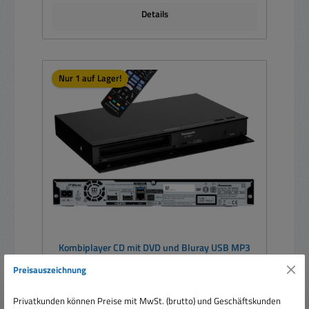
Details
Nur 1 auf Lager!
Kombiplayer CD mit DVD und Bluray USB MP3
Audio CD Player HDMI Toslink Out DPUB424
Preisauszeichnung
Privatkunden können Preise mit MwSt. (brutto) und Geschäftskunden