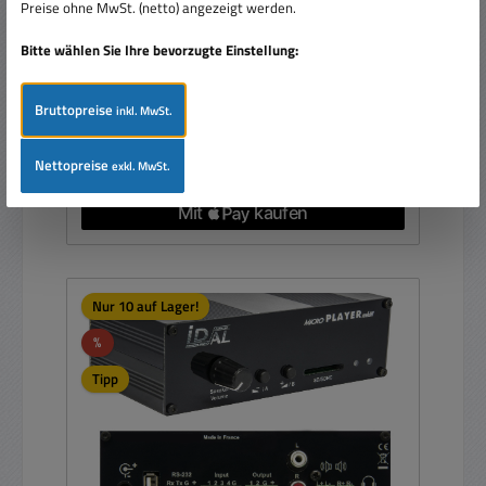
Preise ohne MwSt. (netto) angezeigt werden.
Bitte wählen Sie Ihre bevorzugte Einstellung:
Regulärer Preis:
269,00 €
Bruttopreise
inkl. MwSt.
Preise inkl. MwSt. zzgl. Versandkosten
Nettopreise
exkl. MwSt.
In den Warenkorb
Nur 10 auf Lager!
Rabatt
%
Tipp