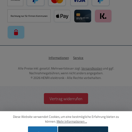
PayPal
Kredit- oder Debitkarte über PayPal
Später Bezahlen ü
Rechnung nur für Firmen Kommunen
Apple Pay über Mollie Zahlungssystem
Kreditkarte über Mollie Zahl
Klarna über Moll
paysafecard über Mollie Zahlungssystem
Informationen
Service
Alle Preise inkl. gesetzl. Mehrwertsteuer zzgl.
Versandkosten
und ggf.
Nachnahmegebühren, wenn nicht anders angegeben.
© 2026 HENRI elektronik - Alle Rechte vorbehalten.
Vertrag widerrufen
Diese Website verwendet Cookies, um eine bestmögliche Erfahrung bieten zu
können.
Mehr Informationen ...