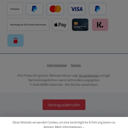
Vorkasse
PayPal
Kredit- oder Debitkarte über PayPal
Später Bezahlen ü
Rechnung nur für Firmen Kommunen
Apple Pay über Mollie Zahlungssystem
Kreditkarte über Mollie Zahl
Klarna über Moll
paysafecard über Mollie Zahlungssystem
Informationen
Service
Alle Preise inkl. gesetzl. Mehrwertsteuer zzgl.
Versandkosten
und ggf.
Nachnahmegebühren, wenn nicht anders angegeben.
© 2026 HENRI elektronik - Alle Rechte vorbehalten.
Vertrag widerrufen
Diese Website verwendet Cookies, um eine bestmögliche Erfahrung bieten zu
können.
Mehr Informationen ...