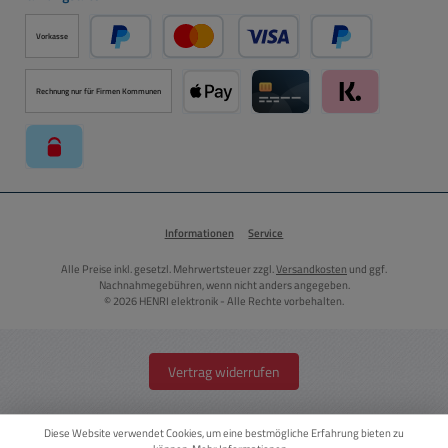
Vorkasse
PayPal
Kredit- oder Debitkarte über PayPal
Später Bezahlen ü
Rechnung nur für Firmen Kommunen
Apple Pay über Mollie Zahlungssystem
Kreditkarte über Mollie Zahl
Klarna über Moll
paysafecard über Mollie Zahlungssystem
Informationen
Service
Alle Preise inkl. gesetzl. Mehrwertsteuer zzgl.
Versandkosten
und ggf.
Nachnahmegebühren, wenn nicht anders angegeben.
© 2026 HENRI elektronik - Alle Rechte vorbehalten.
Vertrag widerrufen
Diese Website verwendet Cookies, um eine bestmögliche Erfahrung bieten zu