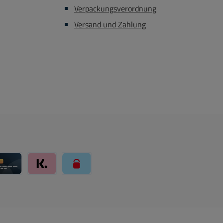
Verpackungsverordnung
Versand und Zahlung
ay über Mollie Zahlungssystem
Kreditkarte über Mollie Zahlungssystem
Klarna über Mollie Zahlungssystem
paysafecard über Mollie Zahlungssystem