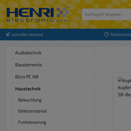
 Hauptinhalt springen
Zur Suche springen
Zur Hauptnavigation springen
schneller Versand
Telefonisch
Audiotechnik
Bauelemente
Büro PC NB
Haustechnik
Beleuchtung
Elektromaterial
Funksteuerung