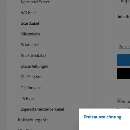
Kupf
Netzkabel Export
SAT Kabel
Inhalt:
Scartkabel
Silikonkabel
Solarkabel
Preise
Starthilfekabel
Steuerleitungen
SVHS Kabel
Telefonkabel
TV Kabel
Zigarettenanzünderkabel
Preisauszeichnung
Kalkschutzgerät