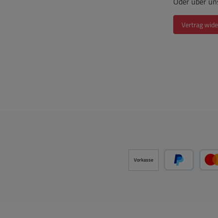
Oder über un
Vertrag wide
Vorkasse
PayPal