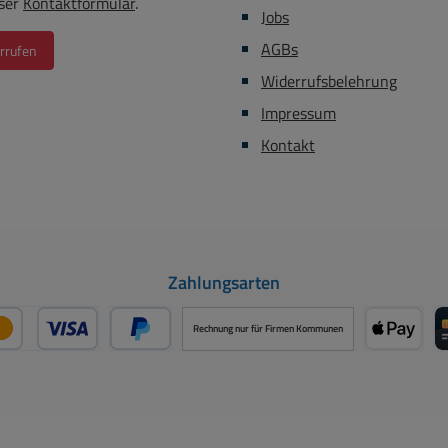
ser
Kontaktformular
.
Jobs
AGBs
rrufen
Widerrufsbelehrung
Impressum
Kontakt
Zahlungsarten
Rechnung nur für Firmen Kommunen
Kredit- oder Debitkarte über PayPal
Später Bezahlen über PayPal
Apple P