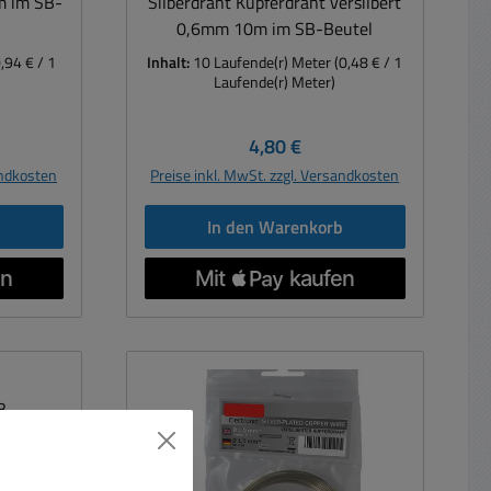
m im SB-
Silberdraht Kupferdraht versilbert
0,6mm 10m im SB-Beutel
0,94 € / 1
Inhalt:
10 Laufende(r) Meter
(0,48 € / 1
Laufende(r) Meter)
reis:
Regulärer Preis:
4,80 €
andkosten
Preise inkl. MwSt. zzgl. Versandkosten
b
In den Warenkorb