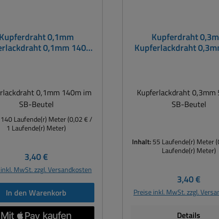
Kupferdraht 0,1mm
Kupferdraht 0,3
erlackdraht 0,1mm 140m
Kupferlackdraht 0,3
im SB-Beutel
im SB-Beutel
erlackdraht 0,1mm 140m im
Kupferlackdraht 0,3mm
SB-Beutel
SB-Beutel
:
140 Laufende(r) Meter
(0,02 € /
1 Laufende(r) Meter)
Inhalt:
55 Laufende(r) Meter
(
Laufende(r) Meter)
Regulärer Preis:
3,40 €
 inkl. MwSt. zzgl. Versandkosten
Regulärer P
3,40 €
In den Warenkorb
Preise inkl. MwSt. zzgl. Vers
Details