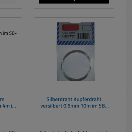
mm
Silberdraht Kupferdraht
m 4m im
versilbert 0,6mm 10m im SB-
Beutel