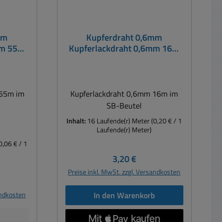
mm
Kupferdraht 0,6mm
mm 55m
Kupferlackdraht 0,6mm 16m
im SB-Beutel
 55m im
Kupferlackdraht 0,6mm 16m im
SB-Beutel
Inhalt:
16 Laufende(r) Meter
(0,20 € / 1
Laufende(r) Meter)
0,06 € / 1
Regulärer Preis:
3,20 €
Preise inkl. MwSt. zzgl. Versandkosten
reis:
andkosten
In den Warenkorb