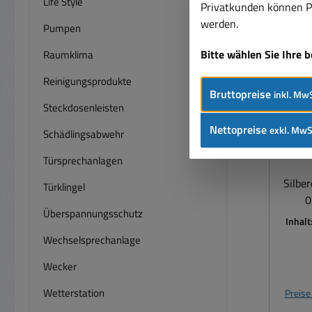
Life Style
Privatkunden können Pr
werden.
Pumpen
Bitte wählen Sie Ihre 
Raumklima
Reinigungsprodukte
Bruttopreise
inkl. MwS
Si
Steckdosenleisten
vers
Nettopreise
exkl. MwS
Schädlingsabwehr
Türsprechanlagen
Silber
Türklingel
0
Überspannungsschutz
Inhalt
Wechselsprechanlage
Wecker
Wetterstation
Preise