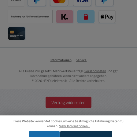
PayPal
Kredit- oder Debitkarte über PayPal
Später Bezahlen ü
Rechnung nur für Firmen Kommunen
Klarna über Mollie Zahlungssystem
paysafecard über Mollie Zah
Apple Pay über M
Kreditkarte über Mollie Zahlungssystem
Informationen
Service
Alle Preise inkl. gesetzl. Mehrwertsteuer zzgl.
Versandkosten
und ggf.
Nachnahmegebühren, wenn nicht anders angegeben.
© 2026 HENRI elektronik - Alle Rechte vorbehalten.
Vertrag widerrufen
Diese Website verwendet Cookies, um eine bestmögliche Erfahrung bieten zu
können.
Mehr Informationen ...