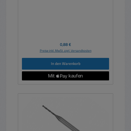
Regulärer Preis:
0,88 €
Preise inkl. MwSt. zzgl. Versandkosten
In den Warenkorb