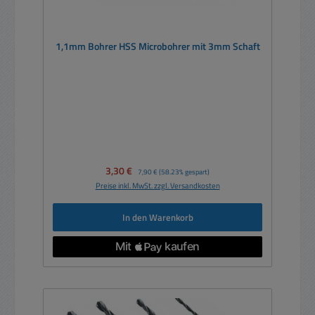
1,1mm Bohrer HSS Microbohrer mit 3mm Schaft
Verkaufspreis:
3,30 €
Regulärer Preis:
7,90 €
(58.23% gespart)
Preise inkl. MwSt. zzgl. Versandkosten
In den Warenkorb