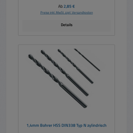
Regulärer Preis:
Ab
2,85 €
Preise inkl. MwSt. zzgl. Versandkosten
Details
1,4mm Bohrer HSS DIN338 Typ N zylindrisch