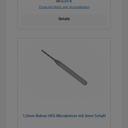
Regulärer Preis:
Ab
0,55 €
Preise inkl. MwSt. zzgl. Versandkosten
Details
1,5mm Bohrer HSS Microbohrer mit 3mm Schaft