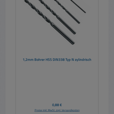
1,2mm Bohrer HSS DIN338 Typ N zylindrisch
Regulärer Preis:
0,88 €
Preise inkl. MwSt. zzgl. Versandkosten