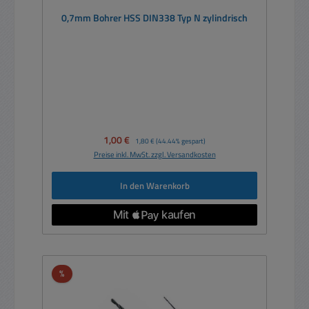
0,7mm Bohrer HSS DIN338 Typ N zylindrisch
Verkaufspreis:
1,00 €
Regulärer Preis:
1,80 €
(44.44% gespart)
Preise inkl. MwSt. zzgl. Versandkosten
In den Warenkorb
Rabatt
%