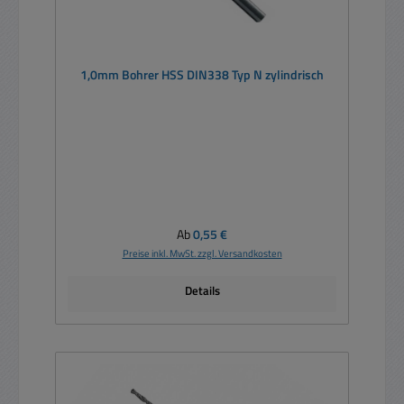
1,0mm Bohrer HSS DIN338 Typ N zylindrisch
Regulärer Preis:
Ab
0,55 €
Preise inkl. MwSt. zzgl. Versandkosten
Details