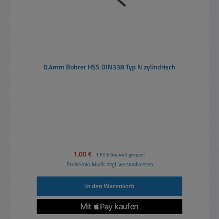
0,4mm Bohrer HSS DIN338 Typ N zylindrisch
Verkaufspreis:
1,00 €
Regulärer Preis:
1,80 €
(44.44% gespart)
Preise inkl. MwSt. zzgl. Versandkosten
In den Warenkorb