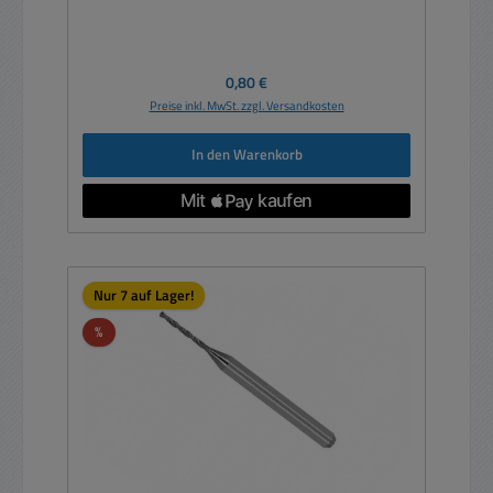
Regulärer Preis:
0,80 €
Preise inkl. MwSt. zzgl. Versandkosten
In den Warenkorb
Nur 7 auf Lager!
Rabatt
%