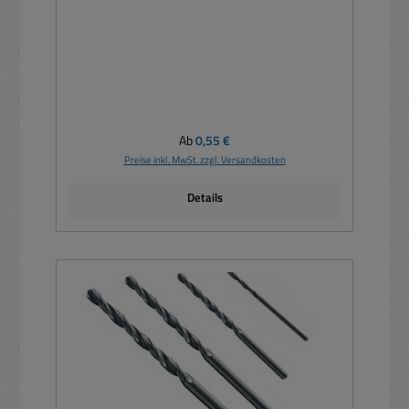
Regulärer Preis:
Ab
0,55 €
Preise inkl. MwSt. zzgl. Versandkosten
Details