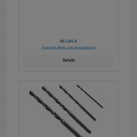
Regulärer Preis:
Ab
2,85 €
Preise inkl. MwSt. zzgl. Versandkosten
Details