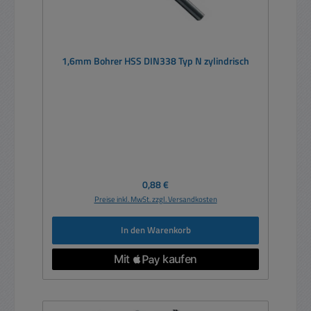
1,6mm Bohrer HSS DIN338 Typ N zylindrisch
Regulärer Preis:
0,88 €
Preise inkl. MwSt. zzgl. Versandkosten
In den Warenkorb