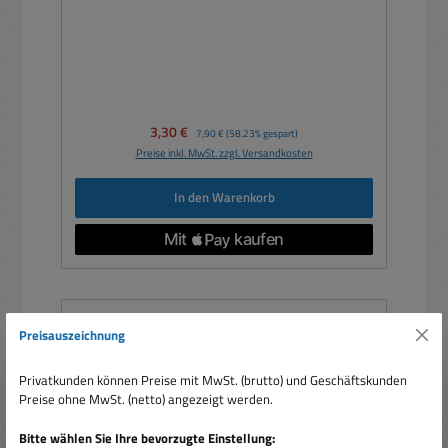
Verkaufspreis:
3,30 €
Regulärer Preis:
7,90 €
(58.23% gespart)
Preise inkl. MwSt. zzgl. Versandkosten
In den Warenkorb
Preisauszeichnung
Privatkunden können Preise mit MwSt. (brutto) und Geschäftskunden
Preise ohne MwSt. (netto) angezeigt werden.
Bitte wählen Sie Ihre bevorzugte Einstellung: