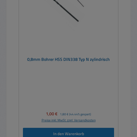
0,8mm Bohrer HSS DIN338 Typ N zylindrisch
Verkaufspreis:
1,00 €
Regulärer Preis:
1,80 €
(44.44% gespart)
Preise inkl. MwSt. zzgl. Versandkosten
In den Warenkorb