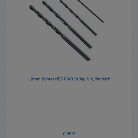
1,8mm Bohrer HSS DIN338 Typ N zylindrisch
Regulärer Preis:
0,95 €