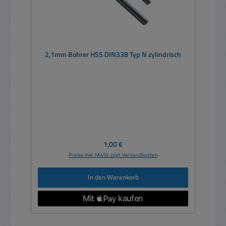
2,1mm Bohrer HSS DIN338 Typ N zylindrisch
Regulärer Preis:
1,00 €
Preise inkl. MwSt. zzgl. Versandkosten
In den Warenkorb