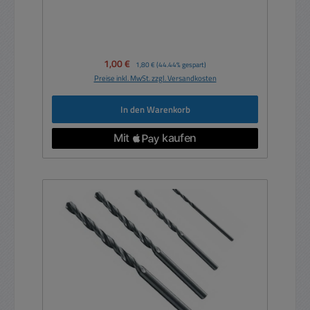
Verkaufspreis:
1,00 €
Regulärer Preis:
1,80 €
(44.44% gespart)
Preise inkl. MwSt. zzgl. Versandkosten
In den Warenkorb