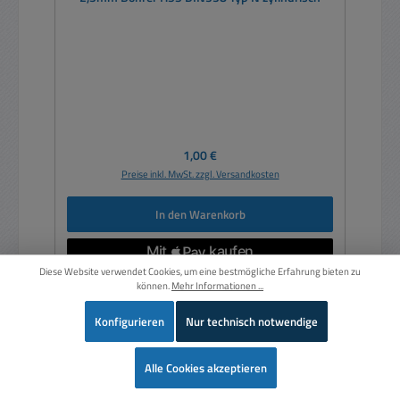
Regulärer Preis:
1,00 €
Preise inkl. MwSt. zzgl. Versandkosten
In den Warenkorb
Diese Website verwendet Cookies, um eine bestmögliche Erfahrung bieten zu
können.
Mehr Informationen ...
Konfigurieren
Nur technisch notwendige
Wer
Alle Cookies akzeptieren