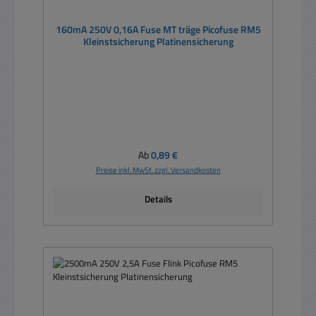
160mA 250V 0,16A Fuse MT träge Picofuse RM5
Kleinstsicherung Platinensicherung
Regulärer Preis:
Ab
0,89 €
Preise inkl. MwSt. zzgl. Versandkosten
Details