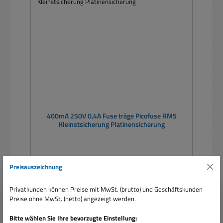
400mA 250V 0,4A Fuse träge Picofuse RM5
Kleinstsicherung Platinensicherung
Preisauszeichnung
Privatkunden können Preise mit MwSt. (brutto) und Geschäftskunden
Preise ohne MwSt. (netto) angezeigt werden.
Regulärer Preis:
Ab
0,89 €
Preise inkl. MwSt. zzgl. Versandkosten
Bitte wählen Sie Ihre bevorzugte Einstellung: