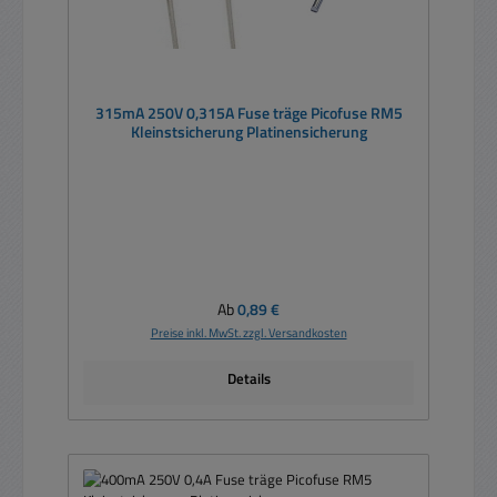
315mA 250V 0,315A Fuse träge Picofuse RM5
Kleinstsicherung Platinensicherung
Regulärer Preis:
Ab
0,89 €
Preise inkl. MwSt. zzgl. Versandkosten
Details