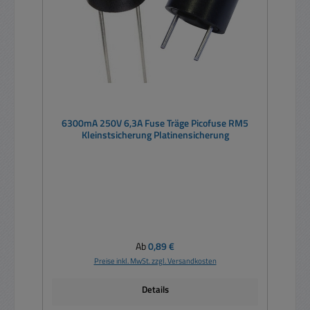
6300mA 250V 6,3A Fuse Träge Picofuse RM5
Kleinstsicherung Platinensicherung
Regulärer Preis:
Ab
0,89 €
Preise inkl. MwSt. zzgl. Versandkosten
Details