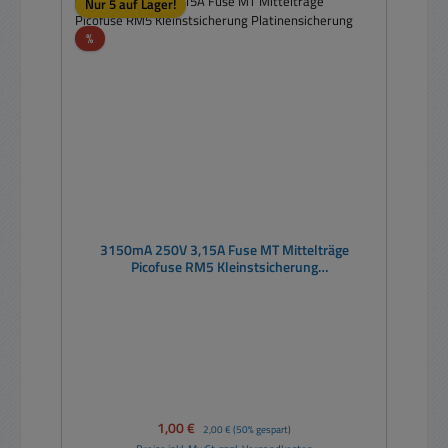
Nur 5 auf Lager!
Rabatt
%
3150mA 250V 3,15A Fuse MT Mittelträge
Picofuse RM5 Kleinstsicherung
Platinensicherung
Verkaufspreis:
1,00 €
Regulärer Preis:
2,00 €
(50% gespart)