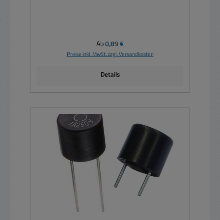
Regulärer Preis:
Ab
0,89 €
Preise inkl. MwSt. zzgl. Versandkosten
Details