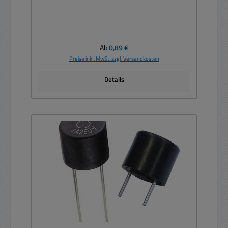
Regulärer Preis:
Ab
0,89 €
Preise inkl. MwSt. zzgl. Versandkosten
Details