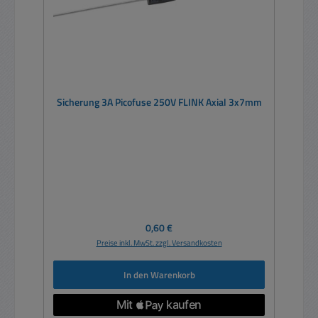
Sicherung 3A Picofuse 250V FLINK Axial 3x7mm
Regulärer Preis:
0,60 €
Preise inkl. MwSt. zzgl. Versandkosten
In den Warenkorb