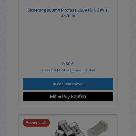
Sicherung 800mA Picofuse 250V FLINK Axial
3x7mm
Regulärer Preis:
0,60 €
Preise inkl. MwSt. zzgl. Versandkosten
In den Warenkorb
Ausverkauft