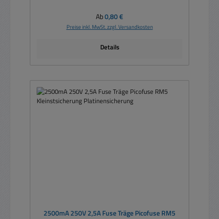
Regulärer Preis:
Ab
0,80 €
Preise inkl. MwSt. zzgl. Versandkosten
Details
2500mA 250V 2,5A Fuse Träge Picofuse RM5