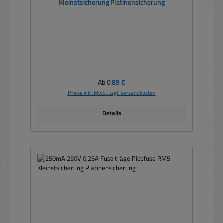
Kleinstsicherung Platinensicherung
Regulärer Preis:
Ab
0,89 €
Preise inkl. MwSt. zzgl. Versandkosten
Details