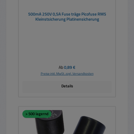
500mA 250V 0,5A Fuse träge Picofuse RM5
Kleinstsicherung Platinensicherung
Regulärer Preis:
Ab
0,89 €
Preise inkl. MwSt. zzgl. Versandkosten
Details
> 500 lagernd