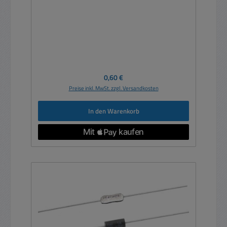
Regulärer Preis:
0,60 €
Preise inkl. MwSt. zzgl. Versandkosten
In den Warenkorb