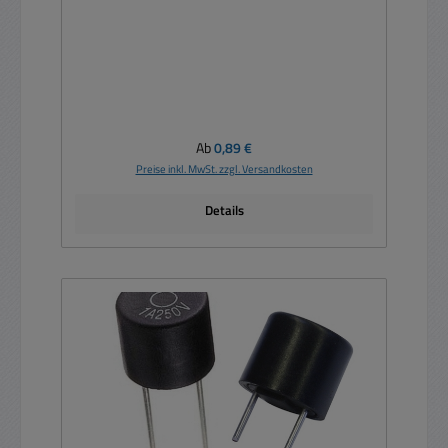
Regulärer Preis:
Ab
0,89 €
Preise inkl. MwSt. zzgl. Versandkosten
Details