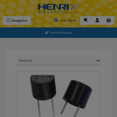
Zum Hauptinhalt springen
Navigation
inkl. MwSt.
schneller Versand