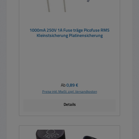
1000mA 250V 1A Fuse träge Picofuse RM5
Kleinstsicherung Platinensicherung
Regulärer Preis:
Ab
0,89 €
Preise inkl. MwSt. zzgl. Versandkosten
Details