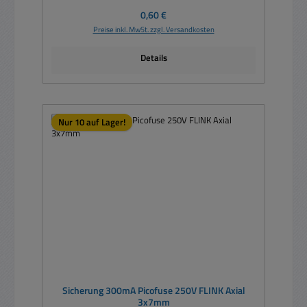
Regulärer Preis:
0,60 €
Preise inkl. MwSt. zzgl. Versandkosten
Details
Nur 10 auf Lager!
Sicherung 300mA Picofuse 250V FLINK Axial
3x7mm