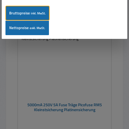
Details
Bruttopreise
inkl. MwSt.
Nettopreise
exkl. MwSt.
5000mA 250V 5A Fuse Träge Picofuse RM5
Kleinstsicherung Platinensicherung