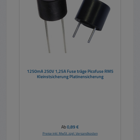
1250mA 250V 1,25A Fuse träge Picofuse RM5
Kleinstsicherung Platinensicherung
Regulärer Preis:
Ab
0,89 €
Preise inkl. MwSt. zzgl. Versandkosten