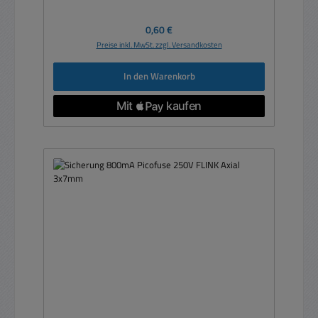
Regulärer Preis:
0,60 €
Preise inkl. MwSt. zzgl. Versandkosten
In den Warenkorb