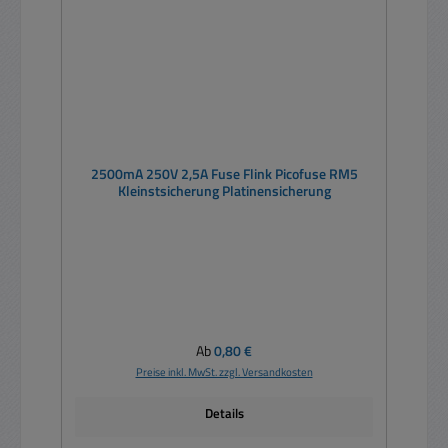
2500mA 250V 2,5A Fuse Flink Picofuse RM5
Kleinstsicherung Platinensicherung
Regulärer Preis:
Ab
0,80 €
Preise inkl. MwSt. zzgl. Versandkosten
Details