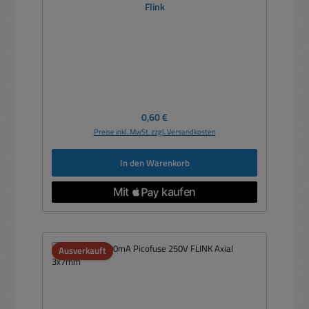
Flink
Regulärer Preis:
0,60 €
Preise inkl. MwSt. zzgl. Versandkosten
In den Warenkorb
Ausverkauft