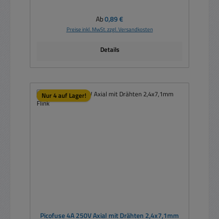
Regulärer Preis:
Ab
0,89 €
Preise inkl. MwSt. zzgl. Versandkosten
Details
Nur 4 auf Lager!
Picofuse 4A 250V Axial mit Drähten 2,4x7,1mm