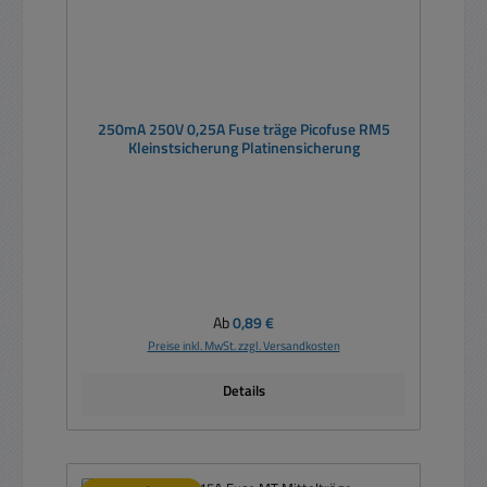
250mA 250V 0,25A Fuse träge Picofuse RM5
Kleinstsicherung Platinensicherung
Regulärer Preis:
Ab
0,89 €
Preise inkl. MwSt. zzgl. Versandkosten
Details