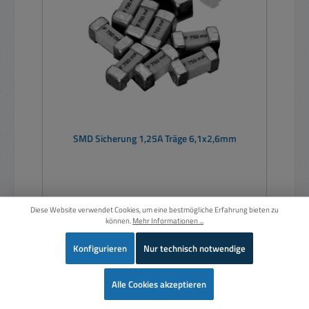
SMD Sicherung 1,25A Träge 6,1x2,6mm
Diese Website verwendet Cookies, um eine bestmögliche Erfahrung bieten zu
können.
Mehr Informationen ...
Konfigurieren
Nur technisch notwendige
Regulärer Preis:
Ab
0,49 €
Preise inkl. MwSt. zzgl. Versandkosten
Wer
Alle Cookies akzeptieren
Details