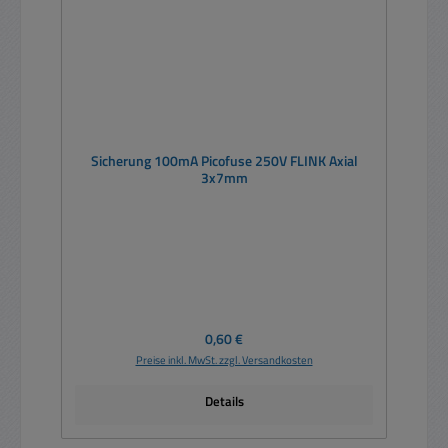
Sicherung 100mA Picofuse 250V FLINK Axial
3x7mm
Regulärer Preis:
0,60 €
Preise inkl. MwSt. zzgl. Versandkosten
Details