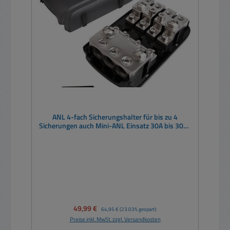
ANL 4-fach Sicherungshalter für bis zu 4
Sicherungen auch Mini-ANL Einsatz 30A bis 300A
Peak 600A Hochstrom tauglich
Verkaufspreis:
49,99 €
Regulärer Preis:
64,95 €
(23.03% gespart)
Preise inkl. MwSt. zzgl. Versandkosten