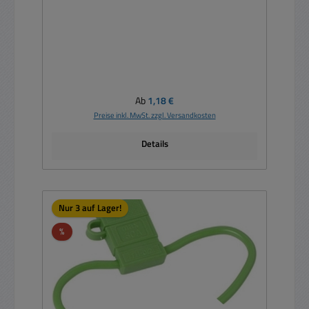
Regulärer Preis:
Ab
1,18 €
Preise inkl. MwSt. zzgl. Versandkosten
Details
Nur 3 auf Lager!
Rabatt
%