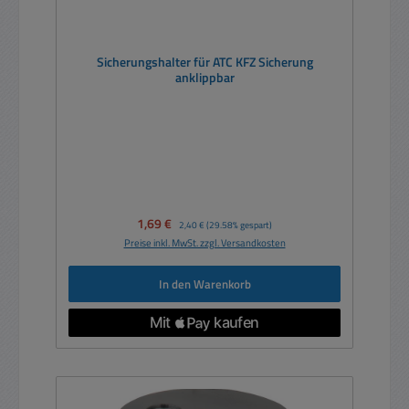
Sicherungshalter für ATC KFZ Sicherung
anklippbar
Verkaufspreis:
1,69 €
Regulärer Preis:
2,40 €
(29.58% gespart)
Preise inkl. MwSt. zzgl. Versandkosten
In den Warenkorb