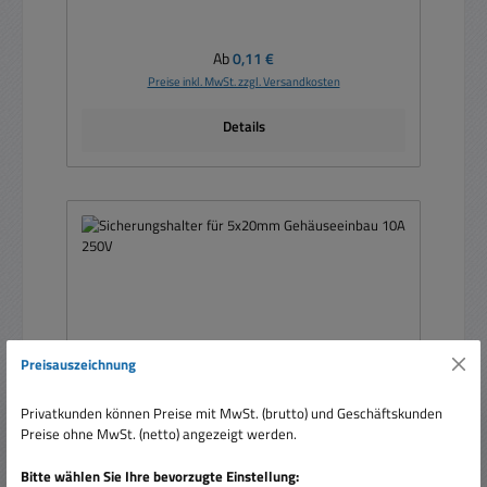
Regulärer Preis:
Ab
0,11 €
Preise inkl. MwSt. zzgl. Versandkosten
Details
Preisauszeichnung
Privatkunden können Preise mit MwSt. (brutto) und Geschäftskunden
Preise ohne MwSt. (netto) angezeigt werden.
Bitte wählen Sie Ihre bevorzugte Einstellung: