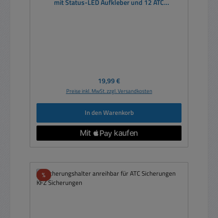
mit Status-LED Aufkleber und 12 ATC
Sicherungen
Regulärer Preis:
19,99 €
Preise inkl. MwSt. zzgl. Versandkosten
In den Warenkorb
Rabatt
%