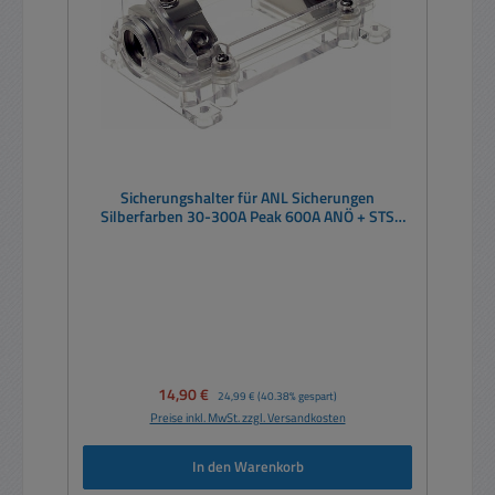
Sicherungshalter für ANL Sicherungen
Silberfarben 30-300A Peak 600A ANÖ + STS
Hochstrom tauglich
Verkaufspreis:
14,90 €
Regulärer Preis:
24,99 €
(40.38% gespart)
Preise inkl. MwSt. zzgl. Versandkosten
In den Warenkorb