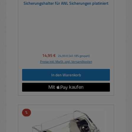
Sicherungshalter für ANL Sicherungen platiniert
Verkaufspreis:
14,95 €
Regulärer Preis:
24,99 €
(40.18% gespart)
Preise inkl. MwSt. zzgl. Versandkosten
In den Warenkorb
Rabatt
%