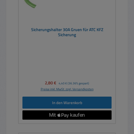
Sicherungshalter 30A Gruen für ATC KFZ
Sicherung
Verkaufspreis:
2,80 €
Regulärer Preis:
4,40 €
(36.36% gespart)
Preise inkl. MwSt. zzgl. Versandkosten
In den Warenkorb