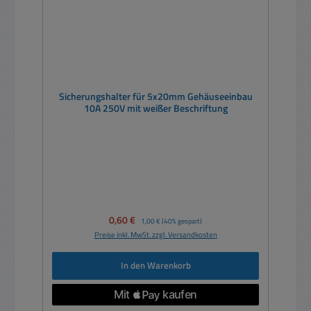
Sicherungshalter für 5x20mm Gehäuseeinbau
10A 250V mit weißer Beschriftung
Verkaufspreis:
0,60 €
Regulärer Preis:
1,00 €
(40% gespart)
Preise inkl. MwSt. zzgl. Versandkosten
In den Warenkorb