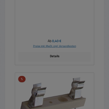
Regulärer Preis:
Ab
0,40 €
Preise inkl. MwSt. zzgl. Versandkosten
Details
Rabatt
%