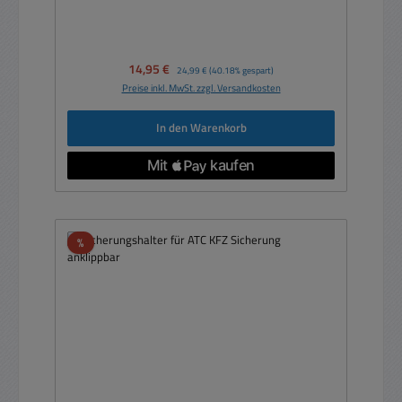
Verkaufspreis:
14,95 €
Regulärer Preis:
24,99 €
(40.18% gespart)
Preise inkl. MwSt. zzgl. Versandkosten
In den Warenkorb
Rabatt
%