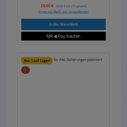
Verkaufspreis:
29,90 €
Regulärer Preis:
39,99 €
(25.23% gespart)
Preise inkl. MwSt. zzgl. Versandkosten
In den Warenkorb
Nur 1 auf Lager!
Rabatt
%