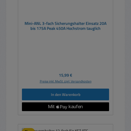
Mini-ANL 3-fach Sicherungshalter Einsatz 20A
bis 175A Peak 450A Hochstrom tauglich
Regulärer Preis:
15,99 €
Preise inkl. MwSt. zzgl. Versandkosten
In den Warenkorb