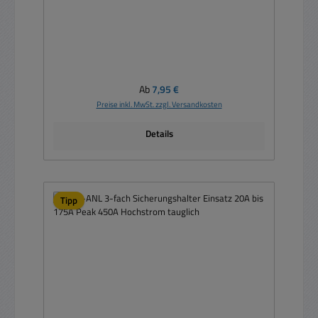
Regulärer Preis:
Ab
7,95 €
Preise inkl. MwSt. zzgl. Versandkosten
Details
Tipp