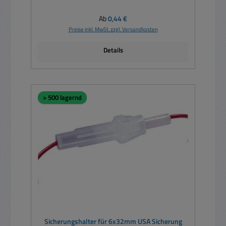
Regulärer Preis:
Ab
0,44 €
Preise inkl. MwSt. zzgl. Versandkosten
Details
> 500 lagernd
Sicherungshalter für 6x32mm USA Sicherung