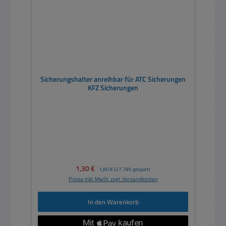
Sicherungshalter anreihbar für ATC Sicherungen
KFZ Sicherungen
Verkaufspreis:
1,30 €
Regulärer Preis:
1,80 €
(27.78% gespart)
Preise inkl. MwSt. zzgl. Versandkosten
In den Warenkorb