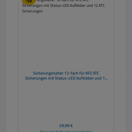
Tipp
Sicherungshalter 12-fach für KFZ ATC
Sicherungen mit Status-LED Aufkleber und 12
ATC Sicherungen
Regulärer Preis:
29,99 €
Preise inkl. MwSt. zzgl. Versandkosten