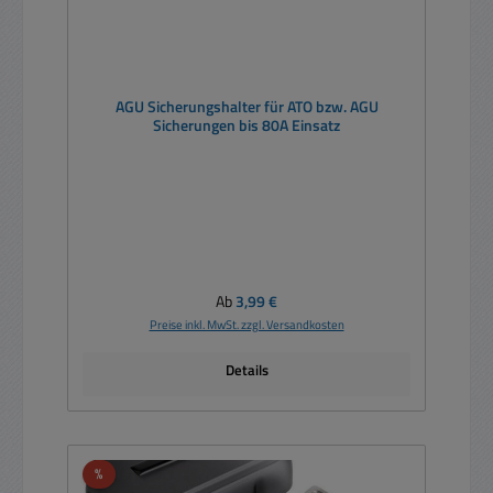
AGU Sicherungshalter für ATO bzw. AGU
Sicherungen bis 80A Einsatz
Regulärer Preis:
Ab
3,99 €
Preise inkl. MwSt. zzgl. Versandkosten
Details
Rabatt
%