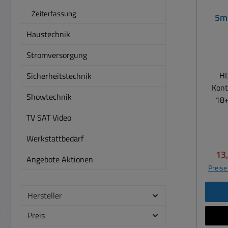
Zeiterfassung
5m 
Haustechnik
Stromversorgung
HD
Sicherheitstechnik
Kontakte HDMI 
Showtechnik
18+
di
TV SAT Video
unter
Werkstattbedarf
Date
Ver
13
Angebote Aktionen
Plug-
Preise
Steck
P
Hersteller
Ver
Preis
Best