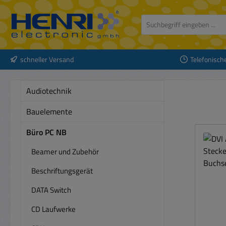
 Hauptinhalt springen
Zur Suche springen
Zur Hauptnavigation springen
schneller Versand
Telefonisch
Audiotechnik
Bauelemente
Büro PC NB
Beamer und Zubehör
Beschriftungsgerät
DATA Switch
CD Laufwerke