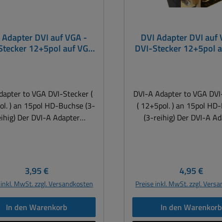
 Adapter DVI auf VGA -
DVI Adapter DVI auf 
Stecker 12+5pol auf VGA
DVI-Stecker 12+5pol 
15pol Buchse
15pol Buchse
er to VGA DVI-Stecker (
DVI-A Adapter to VGA DVI-Stecker
l. ) an 15pol HD-Buchse (3-
( 12+5pol. ) an 15pol HD
) Der DVI-A Adapter
(3-reihig) Der DVI-A Adapter
ert analoge DVI Videosignale
adaptiert analoge DVI Vid
Grafikkarte an einen Monitor
einer Grafikkarte an eine
it VGA Anschluss, bzw.
mit VGA Anschluss, 
glicht den Anschluss eines
ermöglicht den Anschlus
Regulärer Preis:
Regulärer P
3,95 €
4,95 €
abel an den DVI-A Eingang
VGA Kabel an den DVI-A 
 inkl. MwSt. zzgl. Versandkosten
Preise inkl. MwSt. zzgl. Vers
s Monitors. Der Adapter ist
eines Monitors. Der Adap
t beidseitig verwendbar. Es
somit beidseitig verwend
In den Warenkorb
In den Warenkor
rden nur analoge Signale
werden nur analoge Si