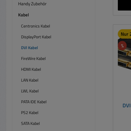
unterstützt. 
Handy Zubehör
an 1
Kabel
Schw
Centronics Kabel
Rändel
Nur 2
DisplayPort Kabel
Rab
%
DVI Kabel
FireWire Kabel
HDMI Kabel
LAN Kabel
LWL Kabel
PATA IDE Kabel
DVI
PS2 Kabel
SATA Kabel