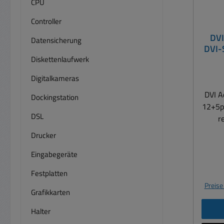
CPU
Controller
DVI
Datensicherung
DVI-
Diskettenlaufwerk
Digitalkameras
DVI Adapt
Dockingstation
12+5po
DSL
reihig
adapti
Drucker
einer 
Eingabegeräte
m
ermö
Festplatten
VGA K
Preise
eine
Grafikkarten
somi
Halter
we