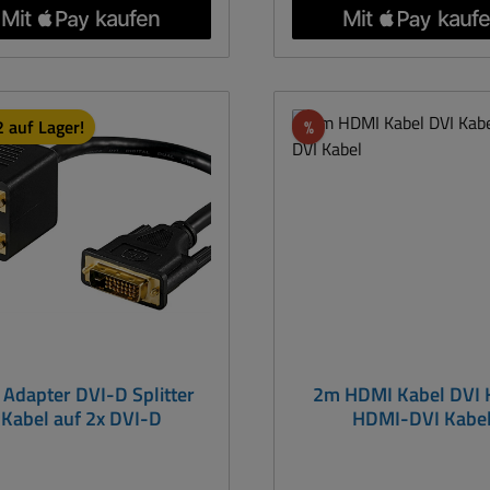
DVI-A 12+5 Stecker
unterstützt. DVI-A 12+5 Stecker
5pol HD Buchse VGA Farbe:
an 15pol HD Buchse VGA
arz Schirmung vernickelt,
Schwarz Schirmung ver
Kontakte vergoldet mit
Kontakte vergoldet 
schrauben auf der DVI Seite
Rändelschrauben auf der D
Rabatt
 auf Lager!
%
att
 Adapter DVI-D Splitter
2m HDMI Kabel DVI 
Kabel auf 2x DVI-D
HDMI-DVI Kabe