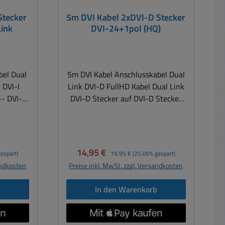
sind
Stecker
5m DVI Kabel 2xDVI-D Stecker
ink
DVI-24+1pol (HQ)
18+1 auf
3-682-
Stecker
t Nr 53-
bel Dual
5m DVI Kabel Anschlusskabel Dual
l DVI
I
Link DVI-D FullHD Kabel Dual Link
Stecker
-- DVI-I
DVI-D Stecker auf DVI-D Stecker
= 10m
DVI-D (24+1) Stecker --auf-- DVI-
auf HDMI
tandard
D (24+1) Stecker DVI Allgemein:
03060 =
signalen
DVI ist der populärste Standard
18+1 auf
 Die
zum übertagen von Videosignalen
Verkaufspreis:
Regulärer Preis:
14,95 €
espart)
19,95 €
(25.06% gespart)
 erfolgt
vom PC zum Monitor. Die
 Buchse
andkosten
Preise inkl. MwSt. zzgl. Versandkosten
igital,
Übertragung der Bilddaten erfolgt
ehaftete
im DVI-D Standard 100% digital,
r DVI-D
b
In den Warenkorb
digital
dadurch werden verlustbehaftete
I Buchse
r DVI-D
Signalumwandlungen von digital
n bei
tails,
zu analog vermieden. Der DVI-D