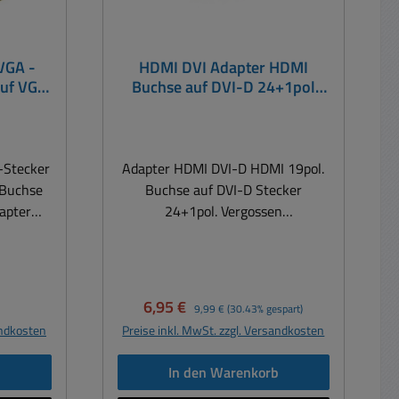
VGA -
HDMI DVI Adapter HDMI
auf VGA
Buchse auf DVI-D 24+1pol
Stecker
Adapter HDMI DVI-D HDMI 19pol.
-Buchse
Buchse auf DVI-D Stecker
24+1pol. Vergossen
eosignale
HQ=HighQuality Ideal für Monitor,
n Monitor
Beamer, Plasma TV... Geräte mit
bzw.
HDMI Eingang können mittels
s eines
Adapter über ein DVI-D Kabel an
reis:
Verkaufspreis:
Regulärer Preis:
6,95 €
9,99 €
(30.43% gespart)
Eingang
DVD Player, Grafikkarten ... (mit
andkosten
Preise inkl. MwSt. zzgl. Versandkosten
ter ist
DVI-D Ausgang) angeschlossen
bar. Es
werden
b
In den Warenkorb
gnale