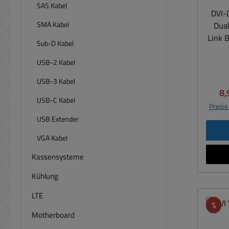
SAS Kabel
DVI-D
SMA Kabel
Dual
Link Buchse DV
Sub-D Kabel
Link (
Dual-
USB-2 Kabel
Zubeh
USB-3 Kabel
mit e
Ve
8,
ve
USB-C Kabel
Preise
übert
USB Extender
Qu
s
VGA Kabel
Kons
Kassensysteme
Mat
Konve
Kühlung
eine
LTE
Einf
Rab
%
Split
Motherboard
von 2