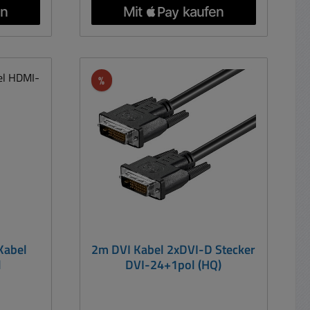
 Farbe:
goldet
mit
VI Seite
Rabatt
%
Kabel
2m DVI Kabel 2xDVI-D Stecker
l
DVI-24+1pol (HQ)