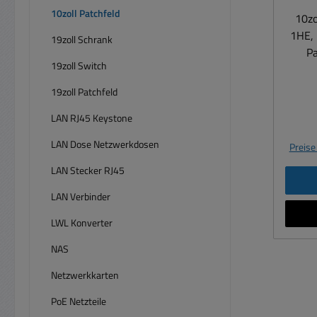
10zoll Patchfeld
10zo
1HE, i
19zoll Schrank
Pa
19zoll Switch
bzw. 
für d
19zoll Patchfeld
geeign
LAN RJ45 Keystone
Met
LAN Dose Netzwerkdosen
Preise
Ansch
LAN Stecker RJ45
Schn
Buchs
LAN Verbinder
TIA
Netz
LWL Konverter
für Ka
NAS
Netzwerkkarten
PoE Netzteile