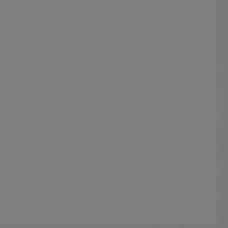
2x RJ45
bar nach
ie die
Laschen
tlastung