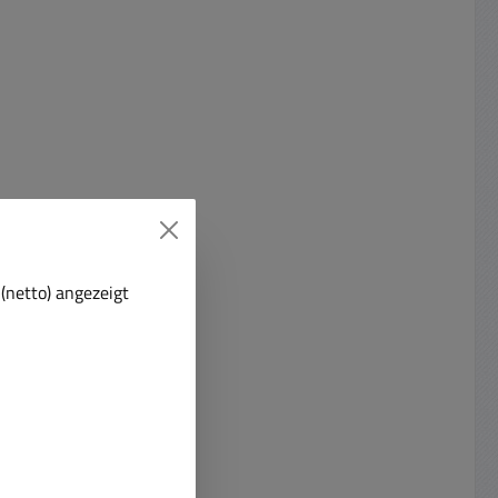
nschluss
en
ür
mittels
stechnik
ch-Panel
uben zum
ge in
. CAT-6-
esser bis
(netto) angezeigt
- 26
in
use mit
Öffnung
nd
d mit
r eine