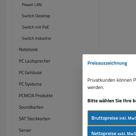
Power LAN
Switch Desktop
Switch mit PoE
Switch Industrie
Notebook
PC Lautsprecher
Preisauszeichnung
PC Gehäuse
Privatkunden können Pr
PC Systeme
werden.
PCMCIA Produkte
Bitte wählen Sie Ihre 
Soundkarten
Bruttopreise
inkl. MwS
SAT Steckkarten
Server
Nettopreise
exkl. MwS