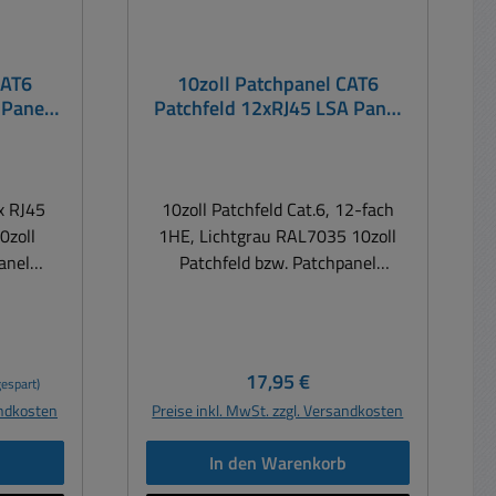
CAT6
10zoll Patchpanel CAT6
Patchfeld 12xRJ45 LSA Panel
Auflegefeld
x RJ45
10zoll Patchfeld Cat.6, 12-fach
1HE, Lichtgrau RAL7035 10zoll
anel
Patchfeld bzw. Patchpanel
ld Cat.6
bzw. LAN Kabel Auflegefeld Cat.6
rnetzung
für die LAN oder VoIP vernetzung
Gbit
geeignet für LAN Kabel Cat5e oder
t5e oder
Cat6 oder Cat7 Lichtgrau
Regulärer Preis:
17,95 €
espart)
chpanel
RAL7035 Metallgehäuse voll
andkosten
Preise inkl. MwSt. zzgl. Versandkosten
rung inkl
geschirmt Anschlußtechnik mit
 8x RJ45
üblicher LSA Schneidklemm
b
In den Warenkorb
lass EA
Technik 12x RJ45 Buchsen