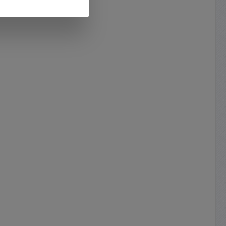
ussleiste
mäß TIA
es und
anel
ld Cat.6
rnetzung
t5e oder
at7
rierten
le
.
it
IA 568
 und
n
chirmt
cher LSA