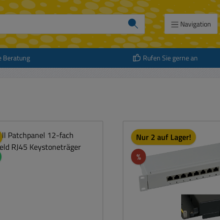
Navigation
e Beratung
Rufen Sie gerne an
Nur 2 auf Lager!
Rabatt
%