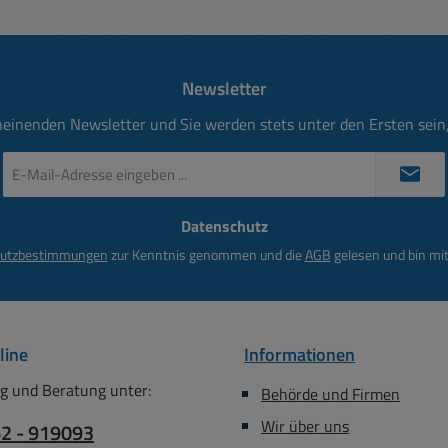
Newsletter
heinenden Newsletter und Sie werden stets unter den Ersten sei
E-
Mail-
Adresse
Datenschutz
*
utzbestimmungen
zur Kenntnis genommen und die
AGB
gelesen und bin mit
line
Informationen
g und Beratung unter:
Behörde und Firmen
Wir über uns
62 - 919093