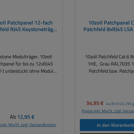
oll Patchpanel 12-fach
10zoll Patchpanel 
feld RJ45 Keystoneträger
Patchfeld 8xRJ45 LSA Panel
1HE
Auflegefeld
odulträger, 10zoll
10zoll Patchfeld Cat.6 8
panel für bis zu 12xRJ45
1HE, Grau RAL7035 10zoll
Module
Patchfeld bzw. Patchp
aulochgröße üblich für RJ45
bzw. LAN Kabel Auflegefe
tonemodule H: 17,2mm / B
für die LAN oder VoIP ve
15,5mm Bauhöhe: 1HE,
10/100/1000Mbit = 1
tgrau RAL7035mit Laschen
geeignet für LAN Kabel Ca
Verkaufspreis:
Regulärer Preis:
34,95 €
44,95 €
(22.25% g
für Kabelbinder zur
Cat6 oder Cat7 Mini-Pat
Preise inkl. MwSt. zzgl. Vers
Zugentlastung mit
8xRJ45 Cat.6A, 1HE, Liefe
Regulärer Preis:
Ab
12,95 €
gslitze Abmessungen Front :
abnehmbare Rackwinkel !
 inkl. MwSt. zzgl. Versandkosten
In den Warenkor
 H: 44mm T: 104mmInkl. 4x
Port Vollduplex Cat.6 / C