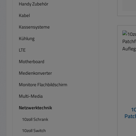
Kä
Handy Zubehör
Ka
Kabel
erh
Regis
Kassensysteme
Cat6A
Ca
Kühlung
Verlege
LTE
0015
fü
Motherboard
Medienkonverter
Monitore Flachbildschirm
Multi-Media
Netzwerktechnik
10
Patc
10zoll Schrank
10zoll Switch