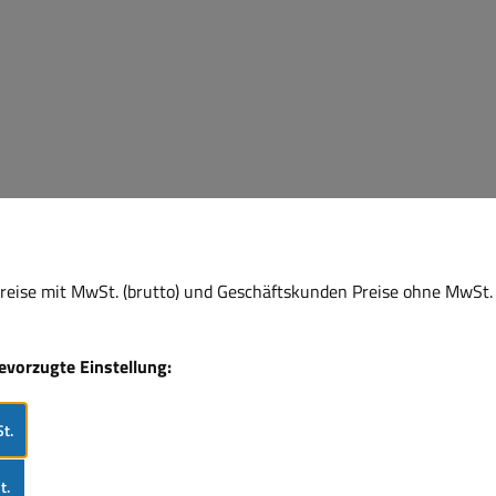
mit RJ45-Buchsen zum A
von konfektioniert
CAT6/Cat6A/Cat7
Netzwerkkabeln. F
werkzeugfreie Montage 
abisolierfreier-Anschlus
(LSA-Montage)10Zoll-Pat
inkl. Befestigungsschra
Rackeinbau bzw. Monta
Serverschränken (25,4 cm)
Verteiler für Kabeldurchm
eise mit MwSt. (brutto) und Geschäftskunden Preise ohne MwSt. 
zu 0,64 mm ( AWG 22 
). Geschirmte Ports 
hochwertigem Metallgehä
bevorzugte Einstellung:
„Easy Open“-Funktion (
ohne Schrauben u
t.
Werkzeug). Verteilerfel
nummerierten Ports fü
t.
ideale