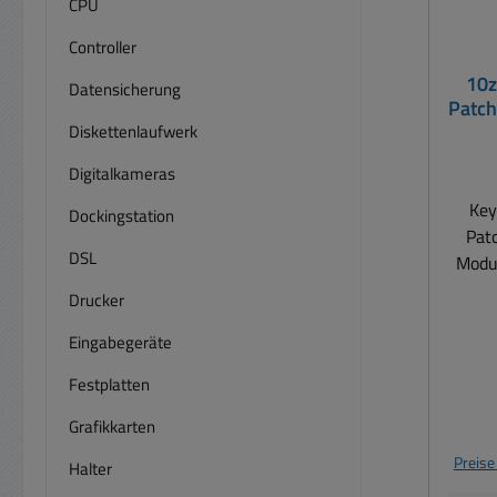
CPU
Controller
10z
Datensicherung
Patch
Diskettenlaufwerk
Digitalkameras
Keystone M
Dockingstation
Patch
DSL
Modul ( unbestückt ohne 
)Einb
Drucker
Keys
Eingabegeräte
Lich
Festplatten
Grafikkarten
Erdun
Preise
Halter
254mm