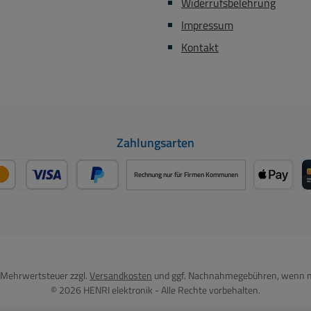
Widerrufsbelehrung
Impressum
Kontakt
Zahlungsarten
Rechnung nur für Firmen Kommunen
Kredit- oder Debitkarte über PayPal
Später Bezahlen über PayPal
Apple P
l. Mehrwertsteuer zzgl.
Versandkosten
und ggf. Nachnahmegebühren, wenn n
© 2026 HENRI elektronik - Alle Rechte vorbehalten.