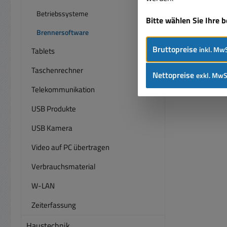
Betriebssysteme
Bitte wählen Sie Ihre 
Brennersoftware
Bruttopreise
inkl. MwS
Tablets
Taschenrechner
Nettopreise
exkl. MwS
Telekommunikation
USB Produkte
USB Kamera
Video auf PC übertragen
Verbrauchsmaterial
W-LAN
Zeiterfassung
Haustechnik