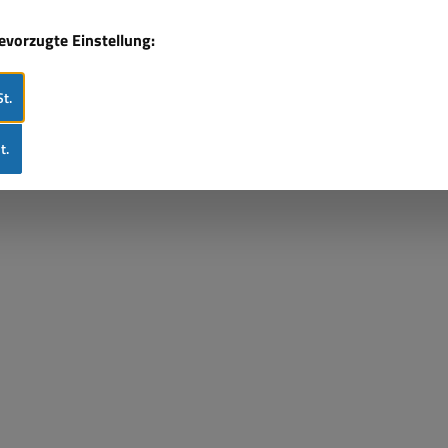
bevorzugte Einstellung:
t.
t.