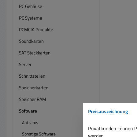
PC Gehäuse
PC Systeme
PCMCIA Produkte
Soundkarten
SAT Steckkarten
Server
Schnittstellen
Speicherkarten
Speicher RAM
Software
Preisauszeichnung
Antivirus
Privatkunden können Pr
Sonstige Software
werden.