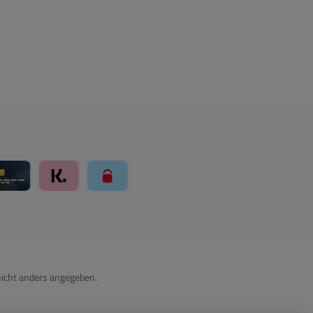
ay über Mollie Zahlungssystem
Kreditkarte über Mollie Zahlungssystem
Klarna über Mollie Zahlungssystem
paysafecard über Mollie Zahlungssystem
icht anders angegeben.