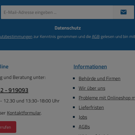
E-
Mail-
Adresse
Datenschutz
*
utzbestimmungen
zur Kenntnis genommen und die
AGB
gelesen und bin mit
line
Informationen
g und Beratung unter:
Behörde und Firmen
Wir über uns
62 - 919093
Probleme mit Onlineshop 
 - 12.30 und 13:30-18:00 Uhr
Lieferfristen
ser
Kontaktformular
.
Jobs
AGBs
rrufen