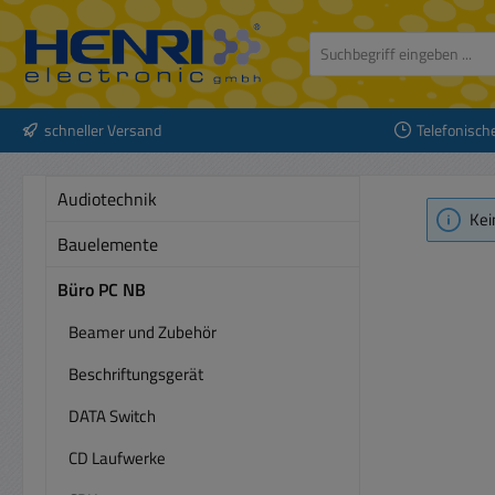
 Hauptinhalt springen
Zur Suche springen
Zur Hauptnavigation springen
schneller Versand
Telefonisch
Audiotechnik
Kei
Bauelemente
Büro PC NB
Beamer und Zubehör
Beschriftungsgerät
DATA Switch
CD Laufwerke