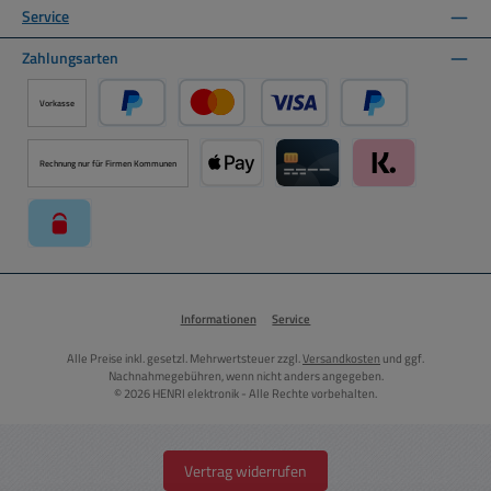
Service
Zahlungsarten
Vorkasse
PayPal
Kredit- oder Debitkarte über PayPal
Später Bezahlen ü
Rechnung nur für Firmen Kommunen
Apple Pay über Mollie Zahlungssystem
Kreditkarte über Mollie Zahl
Klarna über Moll
paysafecard über Mollie Zahlungssystem
Informationen
Service
Alle Preise inkl. gesetzl. Mehrwertsteuer zzgl.
Versandkosten
und ggf.
Nachnahmegebühren, wenn nicht anders angegeben.
© 2026 HENRI elektronik - Alle Rechte vorbehalten.
Vertrag widerrufen