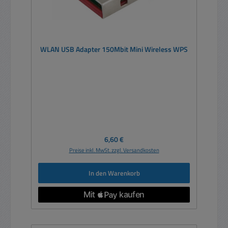
WLAN USB Adapter 150Mbit Mini Wireless WPS
Regulärer Preis:
6,60 €
Preise inkl. MwSt. zzgl. Versandkosten
In den Warenkorb