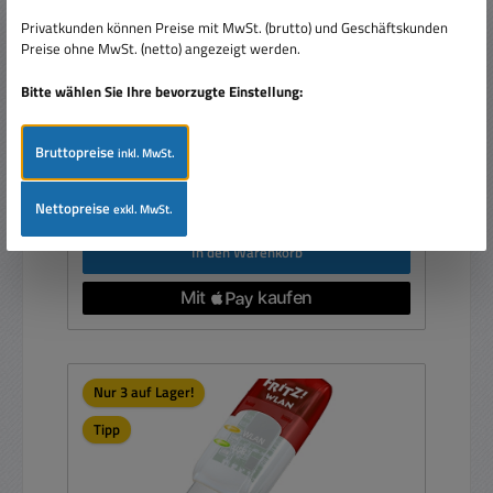
für PC Computer Notebook
Privatkunden können Preise mit MwSt. (brutto) und Geschäftskunden
Preise ohne MwSt. (netto) angezeigt werden.
Bitte wählen Sie Ihre bevorzugte Einstellung:
Bruttopreise
inkl. MwSt.
Regulärer Preis:
14,95 €
Preise inkl. MwSt. zzgl. Versandkosten
Nettopreise
exkl. MwSt.
In den Warenkorb
Nur 3 auf Lager!
Tipp