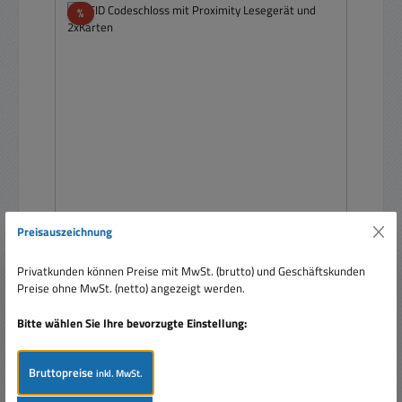
Rabatt
%
Preisauszeichnung
RFID Codeschloss mit Proximity Lesegerät und
2xKarten
Privatkunden können Preise mit MwSt. (brutto) und Geschäftskunden
Preise ohne MwSt. (netto) angezeigt werden.
Bitte wählen Sie Ihre bevorzugte Einstellung:
Bruttopreise
inkl. MwSt.
Verkaufspreis:
84,95 €
Regulärer Preis:
99,95 €
(15.01% gespart)