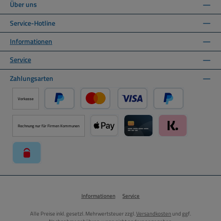
Über uns
Service-Hotline
Informationen
Service
Zahlungsarten
Vorkasse
PayPal
Kredit- oder Debitkarte über PayPal
Später Bezahlen ü
Rechnung nur für Firmen Kommunen
Apple Pay über Mollie Zahlungssystem
Kreditkarte über Mollie Zahl
Klarna über Moll
paysafecard über Mollie Zahlungssystem
Informationen
Service
Alle Preise inkl. gesetzl. Mehrwertsteuer zzgl.
Versandkosten
und ggf.