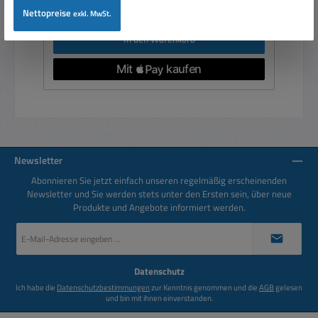
Preise inkl. MwSt. zzgl. Versandkosten
Nettopreise
exkl. MwSt.
In den Warenkorb
Newsletter
Abonnieren Sie jetzt einfach unseren regelmäßig erscheinenden
Newsletter und Sie werden stets unter den Ersten sein, über neue
Produkte und Angebote informiert werden.
E-
Mail-
Adresse
*
Datenschutz
Ich habe die
Datenschutzbestimmungen
zur Kenntnis genommen und die
AGB
gelesen
und bin mit ihnen einverstanden.