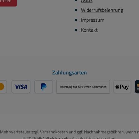
AGBs
rrufen
ör zum Thema sind wie folgt
Widerrufsbelehrung
Die Matten sind
Impressum
olgt erhältlich ----- Bst Nr
48-00396 = Antistatik MOS
Kontakt
mstoffmatte 400x250x5mm
Stück ) Bst Nr 50-848-00391
= Antistatik MOS
mstoffmatte 72x62x6mm (
Stück Pack ) ------ Bst Nr
Zahlungsarten
905-00162 = Pinzette mit
erten Griffen Bst Nr 97-905-
Rechnung nur für Firmen Kommunen
0 = Kleinzangen Zangenset
solierten Griffen Bst Nr 44-
Kredit- oder Debitkarte über PayPal
Später Bezahlen über PayPal
Apple P
0100 = Antistatik Armband
D Bst Nr 50-848-00021
tlack auf Kupferbasis Bst Nr
848-00330 = Leitlack auf
l. Mehrwertsteuer zzgl.
Versandkosten
und ggf. Nachnahmegebühren, wenn n
phitbasis Bst Nr 44-794-
© 2026 HENRI elektronik - Alle Rechte vorbehalten.