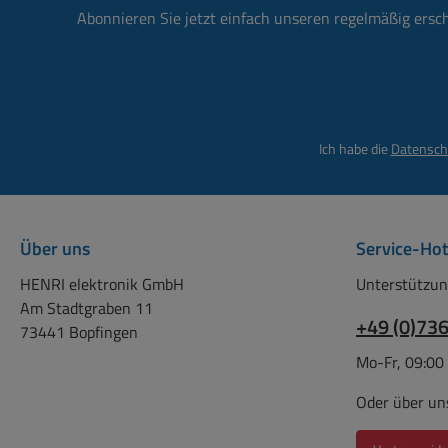
op
Abonnieren Sie jetzt einfach unseren regelmäßig ersc
Armb
Ausf
795-0
für 
deswei
Volum
m
(PU) 
deswe
Ich habe die
Datensch
el
Klebe
(10
MuMet
ble
An
Über uns
Service-Hot
72x62
HENRI elektronik GmbH
Unterstützun
Qualitäts
Am Stadtgraben 11
+49 (0)73
100
73441 Bopfingen
empf
Mo-Fr, 09:00
A
0010
Oder über un
TIP
Ähnlic