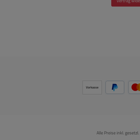
Vertrag wide
Zubeh
lieferbar : ------- 
wie f
50-8
Schau
( je 
Schau
100-
97-
isoli
Vorkasse
0445
mit i
PayPal
795-0
ES
= Lei
50-
Alle Preise inkl. gesetz
Gra