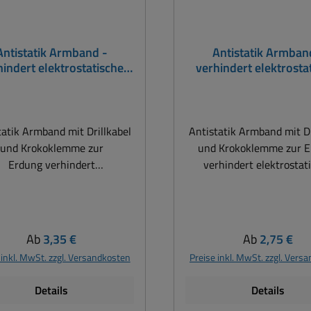
Antistatik Armband -
Antistatik Armban
hindert elektrostatische
verhindert elektrosta
Aufladung ESD Black
Aufladung ESD Bl
tatik Armband mit Drillkabel
Antistatik Armband mit Dr
und Krokoklemme zur
und Krokoklemme zur 
Erdung verhindert
verhindert elektrostat
trostatische Aufladung und
Aufladung und Funkenbi
Funkenbildung. ESD-
ESD-Gewebearmband zum
bearmband zum Schutz vor
vor elektrostatischer Ent
trostatischer Entladung an
Bauteilen, Baugruppen
Regulärer Preis:
Regulärer Pre
Ab
3,35 €
Ab
2,75 €
teilen, Baugruppen usw.
Abnehmbares, flexib
 inkl. MwSt. zzgl. Versandkosten
Preise inkl. MwSt. zzgl. Vers
Abnehmbares, flexibles
Erdungskabel mit stec
ungskabel mit steckbarem
4mm Laborstecker ( Bana
Details
Details
aborstecker ( Bananstecker
) Inklusive