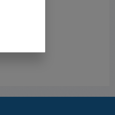
icher,
Antistatik-Schutz für
ten wie
Qualitätsansprüche Abmessungen:
i MOS,
400x250x5mm Wir empfehlen
TIPP
noch hierzu das ESD Armband Bst
Ähnliche
Nr 44-795-00100 gleich mit zu
bestellen TIPP und
lierten
Zusatzinformation - Ähnliche ESD
0 =
Artikel und weiteres Zubehör zum
offmatte
Thema sind wie folgt lieferbar : ---
ck auf
---- Die Matten sind wie folgt
erhältlich ----- Bst Nr 50-848-
00396 = Antistatik MOS
erbasis
Schaumstoffmatte 400x250x5mm
nium-
( je Stück ) Bst Nr 50-848-00391
istatik-
= Antistatik MOS
0310 =
Schaumstoffmatte 72x62x6mm (
44-795-
100-Stück Pack ) ------ Bst Nr
and ESD
97-905-00162 = Pinzette mit
isolierten Griffen Bst Nr 97-905-