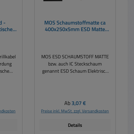
d -
MOS Schaumstoffmatte ca
tische
400x250x5mm ESD Matte
au
leitender PU Schaumstoff
illkabel
MOS ESD SCHAUMSTOFF MATTE
Erdung
bzw. auch IC Steckschaum
ische
genannt ESD Schaum Elektrisch
ldung.
leitender Schaumstoff für teure
 Schutz
Halbleiter wie MOS-Fets /
ladung an
Transistoren / IGBTs / C-MOS-ICs
 usw.
und Prozessoren usw. zur
is:
Regulärer Preis:
Ab
3,07 €
les
Verhinderung von statischer
andkosten
Preise inkl. MwSt. zzgl. Versandkosten
kbarem
Aufladung. Ideal als Lager oder
nstecker
Verpackungsmaterial. Die
Details
preisgünstige Lösung, um MOS-