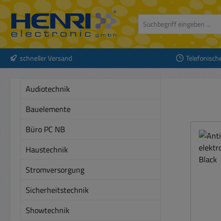
 Hauptinhalt springen
Zur Suche springen
Zur Hauptnavigation springen
schneller Versand
Telefonisch
Audiotechnik
Bauelemente
Büro PC NB
Haustechnik
Stromversorgung
Sicherheitstechnik
Showtechnik