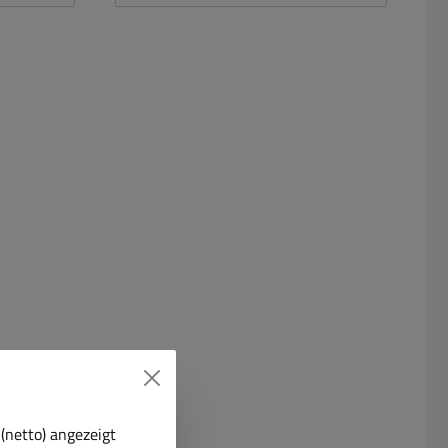
igung
Schaltkreise zusätzlich vor
bares
Störspannungen und statischen
quem für
Aufladungen zu schützen. Zur
npassbar
Verhinderung und Ableitung von
nder mit
elektrostatischer Aufladung in
chluss
Elektrotechnik, EDV,
e EU-
Maschinenbau, Elektronik,
l für
Industrie, Hobby oder
ur von
Kunststoffverarbeitung und in der
sw.
optischen Industrie. Feste
x 1,5m
Ausführung Als Einsteckplatte für
it einem
elektronische Bauelemente
Ohm
geeignet harter
0-Ohm.
Volumenleitfähiger Steckschaum
atik
(PU) langzeitbeständig geringen
schützt
elektrischen Widerstandes
 vor
(103...104Ohm) Anschlusspins
ung und
bleiben unbeschädigt und im
(netto) angezeigt
et die
Anstellwinkel unverändert