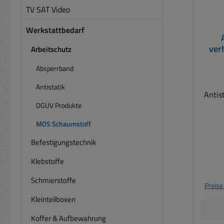
TV SAT Video
Werkstattbedarf
ver
Arbeitschutz
Absperrband
Antistatik
Antis
DGUV Produkte
MOS Schaumstoff
elek
Befestigungstechnik
Gewe
Klebstoffe
elek
Bau
Schmierstoffe
Preise
Kleinteilboxen
Erd
4mm L
Koffer & Aufbewahrung