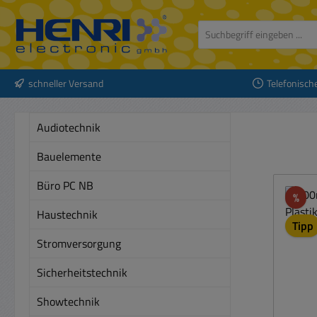
 Hauptinhalt springen
Zur Suche springen
Zur Hauptnavigation springen
schneller Versand
Telefonisch
Audiotechnik
Bauelemente
Büro PC NB
Rab
%
Haustechnik
Tipp
Stromversorgung
Sicherheitstechnik
Showtechnik