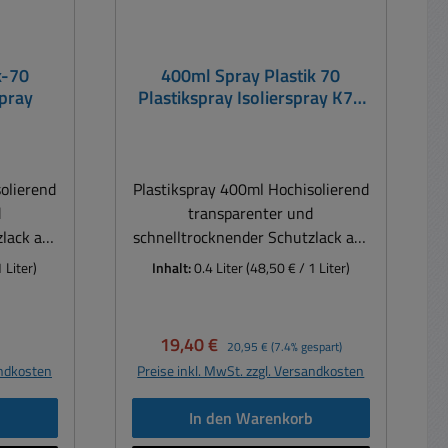
k-70
400ml Spray Plastik 70
spray
Plastikspray Isolierspray K70
Schutzlack
olierend
Plastikspray 400ml Hochisolierend
d
transparenter und
lack auf
schnelltrocknender Schutzlack auf
Acrylharzbasis Anwendung:
 Liter)
Inhalt:
0.4 Liter
(48,50 € / 1 Liter)
rafos,
Elektronik, Platinen, Trafos,
Service,
Antennenbau, Industrie, Service,
andwerk
KFZ, Boxenbau, Kunsthandwerk
eis:
Verkaufspreis:
Regulärer Preis:
19,40 €
20,95 €
(7.4% gespart)
tion von
usw. Die elektrische Isolation von
andkosten
Preise inkl. MwSt. zzgl. Versandkosten
ichen
Leiterbahnen und ähnlichen
ch
Baugruppen ist durch
b
In den Warenkorb
äube oder
Feuchtigkeit, Industriestäube oder