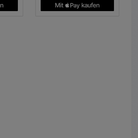
ährdet.
korrosive Atmosphäre gefährdet.
besitzen
Dieser Plastik-70 Spray besitzen
und
hohe Kriechstrom- und
und wird
Durchschlagfestigkeiten und wird
zt.
zum Schutz eingesetzt.
 ( UV-
Universeller Schutzlack ( UV-
rplatten,
Licht-beständig ) für Leiterplatten,
sw. Der
Baugruppen, Kabellage usw. Der
te
farblos- transparente
cknet in
Korrosionsschutzlack trocknet in
hützt
Minutenschnelle Er schützt
pen und
Leiterplatten, Baugruppen und
tigkeit
auch Kabellage vor Feuchtigkeit
und normalen
m Schutz
Umgebungseinflüssen zum Schutz
en und
vor Feuchtigkeit, sauren und
en
alkalischen Dämpfen
nder
Lösungsmitteltrocknender
i 20°C:
Acryllack Trockenzeit bei 20°C: