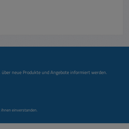
n: Bei
Zusatztipp vom Fachmann: Bei
 mann je
machen Kupfertrafos hört mann je
 ein
nach Einbausituation ein
ummen.
mechanisches 50Hz Brummen.
n mit
Wenn Sie den Trafokern mit
en
Plastik-70 einsprühen
es
verschwindet dieses
 immer.
Brummgeräusch meist für
ierend
immer. Somit ist ihr Trafo
isolierend versiegelt
n, über neue Produkte und Angebote informiert werden.
 ihnen einverstanden.