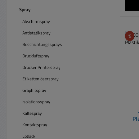
Vert
Spray
Kuns
Abschirmspray
Fe
Antistatikspray
Rab
%
Tran
Beschichtungssprays
spann
22 
Druckluftspray
dur
Drucker Printerspray
kond
nich
Etikettenlöserspray
Eigenschaf
Graphitspray
22 
durchlötbar, Te
Isolationsspray
-
Durchs
eingef
Kältespray
Pl
und u
Kontaktspray
Lötlack