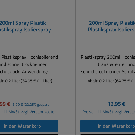
200ml Spray Plastik
200ml Spray Plasti
astikspray Isolierspray
Plastikspray Isolier
Plastikspray Hochisolierend
Plastikspray 200ml Hochis
und schnelltrocknender
transparenter un
hutzlack Anwendung:
schnelltrocknender Schutz
Elektronik, Platinen,
Acrylharzbasis Anwendung:
lt:
0.2 Liter
(34,95 € / 1 Liter)
Inhalt:
0.2 Liter
(64,75 € / 1
nenbau, Industrie, Service,
Elektronik, Platinen, T
nbau, Kunsthandwerk usw.
Antennenbau, Industrie, 
ierlack bzw. Schutzlack zum
KFZ, Boxenbau, Kunsth
rkaufspreis:
Regulärer Preis:
Regulärer Pr
,99 €
12,95 €
8,99 €
(22.25% gespart)
siegeln und Isolieren für
usw. Die elektrische Isola
 inkl. MwSt. zzgl. Versandkosten
Preise inkl. MwSt. zzgl. Vers
uckte Schaltungen, Spulen
Leiterbahnen und ähnl
d sonstige elektronische
Baugruppen ist dur
In den Warenkorb
In den Warenkor
emente auch einsetzbar bei
Feuchtigkeit, Industriest