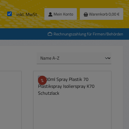
inkl. MwSt.
Mein Konto
Warenkorb
0,00 €
Rechnungszahlung für Firmen/Behörden
Rabatt
%