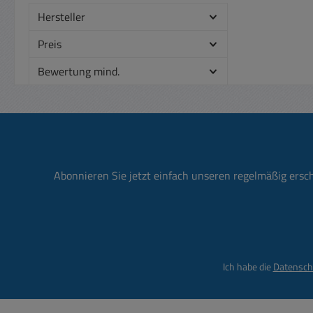
22 
Hersteller
dur
kond
Preis
nich
Bewertung mind.
Eigenschaf
22 
durchlötbar, Te
-
eingef
und u
Abonnieren Sie jetzt einfach unseren regelmäßig ersc
Ich habe die
Datensch