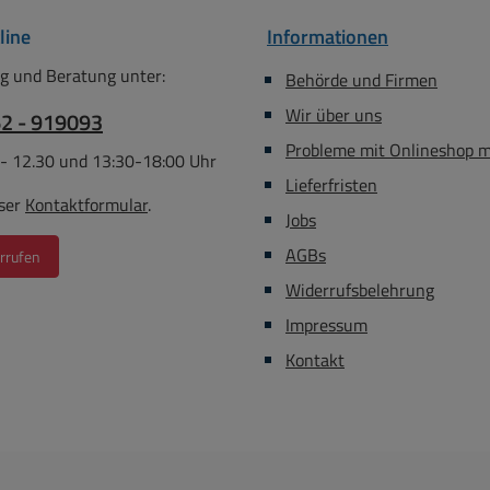
line
Informationen
g und Beratung unter:
Behörde und Firmen
Wir über uns
62 - 919093
Probleme mit Onlineshop 
 - 12.30 und 13:30-18:00 Uhr
Lieferfristen
ser
Kontaktformular
.
Jobs
AGBs
rrufen
Widerrufsbelehrung
Impressum
Kontakt