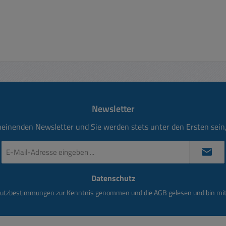
kV bei Schichtstärke 25 µ)
Zusatztipp vom Fachman
chlötbar, säure-, salz- und
machen Kupfertrafos hört
enswasserbeständig Tropft
nach Einbausituation
t und verläuft gleichmäßig
mechanisches 50Hz Br
ten: Eigenwiderstand
Wenn Sie den Trafoker
kV bei Schichtstärke 25 µ
Plastik-70 einsprüh
mperaturstabil von
verschwindet dies
30°C bis +90°C. Leicht
Brummgeräusch meist für
ärbter Lack hilft bearbeitete
Somit ist ihr Trafo isol
Newsletter
nbearbeitete Flächen leicht
versiegelt
zu Unterscheid
heinenden Newsletter und Sie werden stets unter den Ersten sei
E-
Mail-
Adresse
Datenschutz
*
utzbestimmungen
zur Kenntnis genommen und die
AGB
gelesen und bin mit