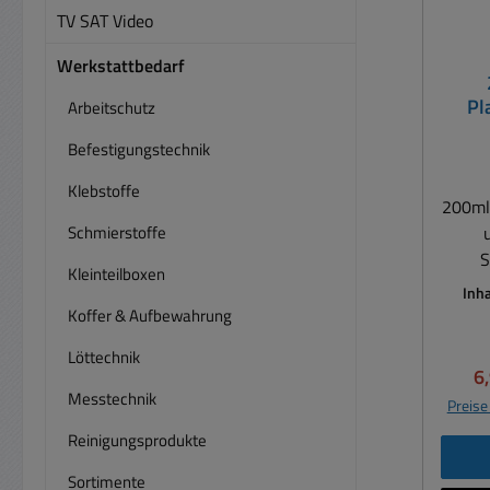
TV SAT Video
Werkstattbedarf
Pl
Arbeitschutz
Befestigungstechnik
Klebstoffe
200ml 
Schmierstoffe
Sc
Kleinteilboxen
Inha
Anten
Koffer & Aufbewahrung
Boxe
Löttechnik
Isol
Ve
6
Ver
Messtechnik
Preise
gedr
Reinigungsprodukte
un
Bauel
Sortimente