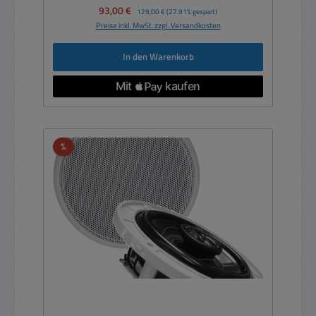
Verkaufspreis:
93,00 €
Regulärer Preis:
129,00 €
(27.91% gespart)
Preise inkl. MwSt. zzgl. Versandkosten
In den Warenkorb
Rabatt
%