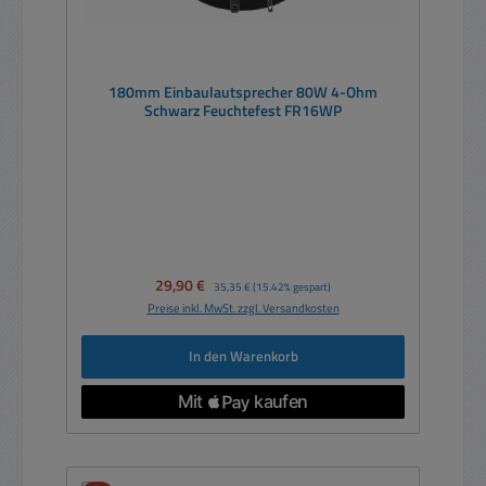
180mm Einbaulautsprecher 80W 4-Ohm
Schwarz Feuchtefest FR16WP
Verkaufspreis:
29,90 €
Regulärer Preis:
35,35 €
(15.42% gespart)
Preise inkl. MwSt. zzgl. Versandkosten
In den Warenkorb