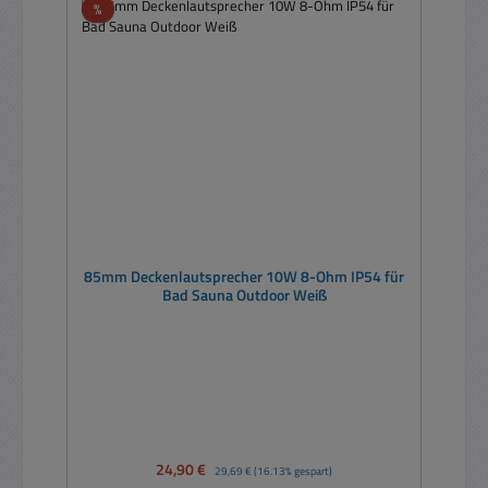
Rabatt
%
85mm Deckenlautsprecher 10W 8-Ohm IP54 für
Bad Sauna Outdoor Weiß
Verkaufspreis:
24,90 €
Regulärer Preis:
29,69 €
(16.13% gespart)