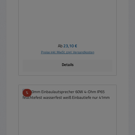
Regulärer Preis:
Ab
23,10 €
Preise inkl. MwSt. zzgl. Versandkosten
Details
Rabatt
%