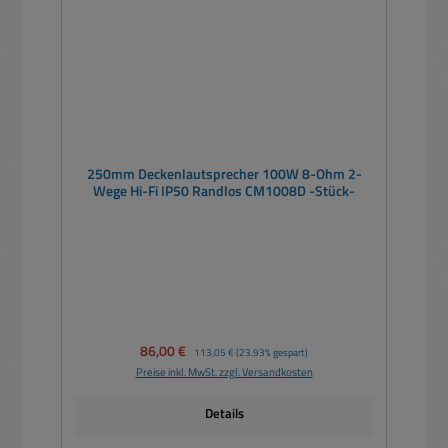
250mm Deckenlautsprecher 100W 8-Ohm 2-
Wege Hi-Fi IP50 Randlos CM1008D -Stück-
Verkaufspreis:
86,00 €
Regulärer Preis:
113,05 €
(23.93% gespart)
Preise inkl. MwSt. zzgl. Versandkosten
Details