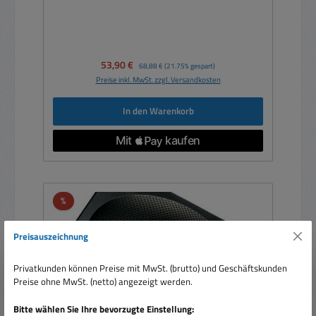
Verkaufspreis:
53,90 €
Regulärer Preis:
68,88 €
(21.75% gespart)
Preise inkl. MwSt. zzgl. Versandkosten
In den Warenkorb
Rabatt
%
Preisauszeichnung
Privatkunden können Preise mit MwSt. (brutto) und Geschäftskunden
Preise ohne MwSt. (netto) angezeigt werden.
Bitte wählen Sie Ihre bevorzugte Einstellung: