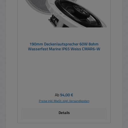
190mm Deckenlautsprecher 60W 8ohm
Wasserfest Marine IP65 Weiss CMAR6-W
Regulärer Preis:
Ab
94,00 €
Preise inkl. MwSt. zzgl. Versandkosten
Details