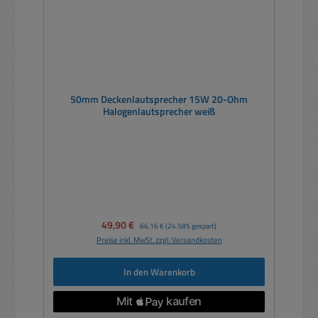
50mm Deckenlautsprecher 15W 20-Ohm
Halogenlautsprecher weiß
Verkaufspreis:
49,90 €
Regulärer Preis:
66,16 €
(24.58% gespart)
Preise inkl. MwSt. zzgl. Versandkosten
In den Warenkorb