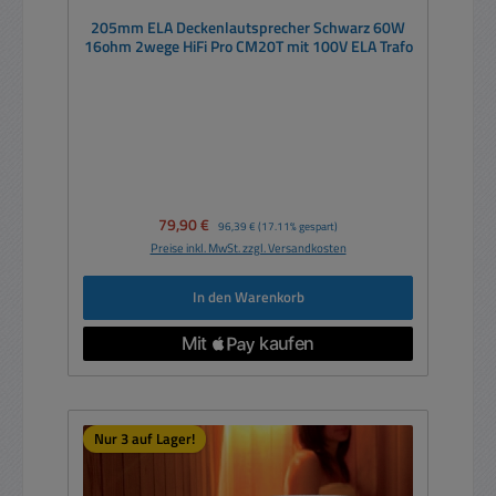
205mm ELA Deckenlautsprecher Schwarz 60W
16ohm 2wege HiFi Pro CM20T mit 100V ELA Trafo
Verkaufspreis:
79,90 €
Regulärer Preis:
96,39 €
(17.11% gespart)
Preise inkl. MwSt. zzgl. Versandkosten
In den Warenkorb
Nur 3 auf Lager!