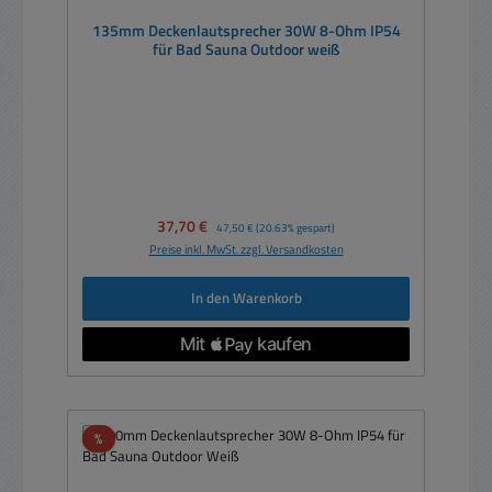
135mm Deckenlautsprecher 30W 8-Ohm IP54
für Bad Sauna Outdoor weiß
Verkaufspreis:
37,70 €
Regulärer Preis:
47,50 €
(20.63% gespart)
Preise inkl. MwSt. zzgl. Versandkosten
In den Warenkorb
Rabatt
%