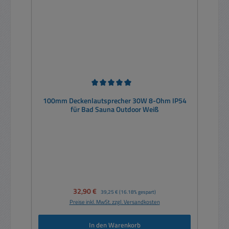
Durchschnittliche Bewertung von 5 von 5 Sternen
100mm Deckenlautsprecher 30W 8-Ohm IP54
für Bad Sauna Outdoor Weiß
Verkaufspreis:
32,90 €
Regulärer Preis:
39,25 €
(16.18% gespart)
Preise inkl. MwSt. zzgl. Versandkosten
In den Warenkorb