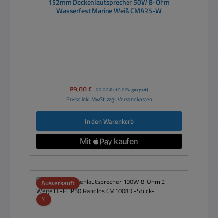
152mm Deckenlautsprecher 50W 8-Ohm
Wasserfest Marine Weiß CMAR5-W
Verkaufspreis:
89,00 €
Regulärer Preis:
99,96 €
(10.96% gespart)
Preise inkl. MwSt. zzgl. Versandkosten
In den Warenkorb
Ausverkauft
Rabatt
%