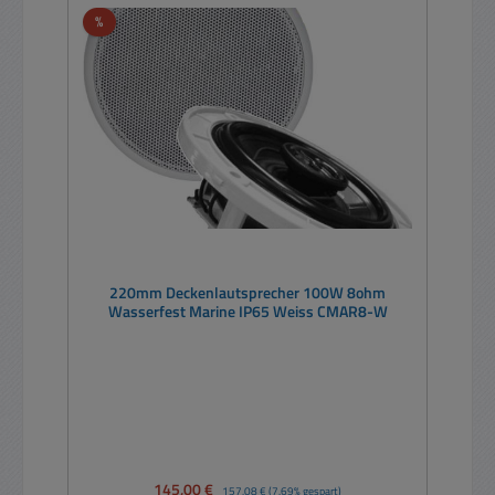
Rabatt
%
220mm Deckenlautsprecher 100W 8ohm
Wasserfest Marine IP65 Weiss CMAR8-W
Verkaufspreis:
145,00 €
Regulärer Preis:
157,08 €
(7.69% gespart)