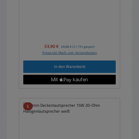
Verkaufspreis:
53,90 €
Regulärer Preis:
68,88 €
(21.75% gespart)
Preise inkl. MwSt. zzgl. Versandkosten
In den Warenkorb
Rabatt
%