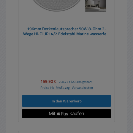
196mm Deckenlautsprecher 50W 8-Ohm 2-
Wege Hi-Fi UP14/2 Edelstahl Marine wasserfest
outdoor weiß
Verkaufspreis:
159,90 €
Regulärer Preis:
208,73 €
(23.39% gespart)
Preise inkl. MwSt. zzgl. Versandkosten
In den Warenkorb