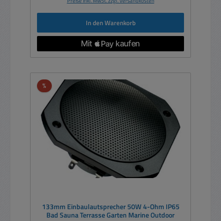
Preise inkl. MwSt. zzgl. Versandkosten
In den Warenkorb
Rabatt
%
133mm Einbaulautsprecher 50W 4-Ohm IP65
Bad Sauna Terrasse Garten Marine Outdoor