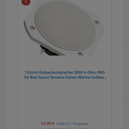
Rabatt
%
133mm Einbaulautsprecher 50W 4-Ohm IP65
für Bad Sauna Terrasse Garten Marine Outdoor
Weiß
Verkaufspreis:
53,90 €
Regulärer Preis:
68,88 €
(21.75% gespart)