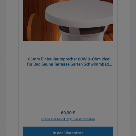
165mm Einbaulautsprecher 80W 8-Ohm ideal
für Bad Sauna Terrasse Garten Schwimmbad
Marine Outdoor
Regulärer Preis:
69,90 €
Preise inkl. MwSt. zzgl. Versandkosten
In den Warenkorb