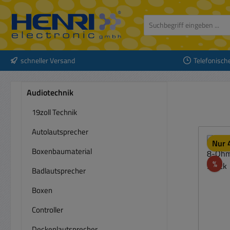
 Hauptinhalt springen
Zur Suche springen
Zur Hauptnavigation springen
schneller Versand
Telefonisch
Audiotechnik
19zoll Technik
Autolautsprecher
Nur 4
Boxenbaumaterial
Rab
%
Badlautsprecher
Boxen
Controller
Deckenlautsprecher