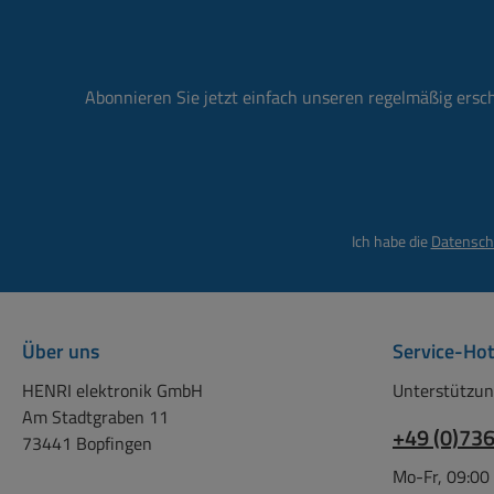
: Str
6
Strom
Abonnieren Sie jetzt einfach unseren regelmäßig ersc
Einba
el 
(m
Nomi
Ich habe die
Datensch
50W R
- 20.0
(1
Doppe
Über uns
Service-Hot
Gewi
HENRI elektronik GmbH
Unterstützun
Clas
Am Stadtgraben 11
+49 (0)73
Netzs
73441 Bopfingen
kei
Mo-Fr, 09:00
Lautst