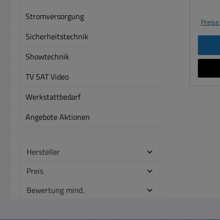
12
Piezo
Ho
Stromversorgung
Buch
Preise
Si
Belast
Sicherheitstechnik
umsch
Bela
Hocht
Empf
Showtechnik
dB M
Freq
Aku
TV SAT Video
Impeda
Tra
1 Stüc
Werkstattbedarf
Stehen
ca. 
360m
Angebote Aktionen
Anw
Beispiel: 
Hersteller
Ins
Mobi
Preis
Ve
Bewertung mind.
B
Ne
Komp