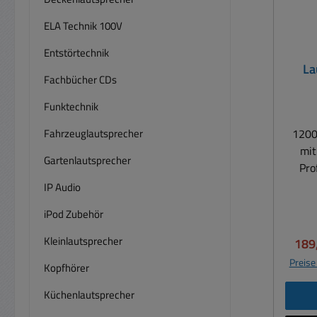
ELA Technik 100V
Entstörtechnik
La
Fachbücher CDs
12
Funktechnik
Fahrzeuglautsprecher
1200
mit
Gartenlautsprecher
Pro
System
IP Audio
iPod Zubehör
Baj
rob
Kleinlautsprecher
Verk
189
Preise
Kopfhörer
Preis-/
Küchenlautsprecher
Party