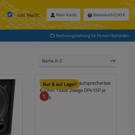
inkl. MwSt.
Mein Konto
Warenkorb
0,00 €
Rechnungszahlung für Firmen/Behörden
Nur 8 auf Lager!
Rabatt
%