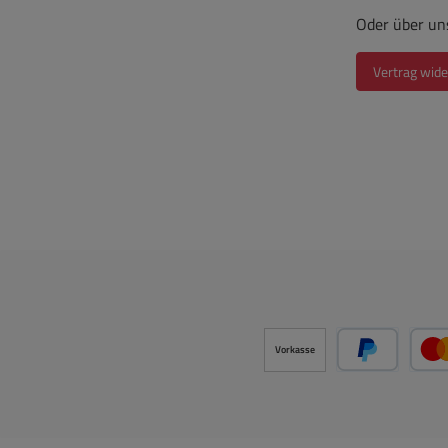
Limit
Oder über un
Signal
po
Vertrag wide
Einba
1 x 3
Mono 
(XLR/
Drehr
Regle
Ti
Schw
Vorkasse
PayPal
Ho
(