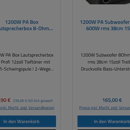
1200W PA Box
1200W PA Subwoofe
utsprecherbox 8-Ohm
600W rms 38cm 15
zoll 2-Wege DP412P je
Filzbezug Stativfla
Stück
W PA Box Lautsprecherbox
1200W Subwoofer 8Oh
 Profi 12zoll Tieftöner mit
rms 38cm 15zoll Tre
fi-Schwingspule ! 2-Wege
Druckvolle Bass-Unters
 Hochtonhorn, Metallgitter,
für alle Full-Range-Top
stabilen Griffen und
Voluminöse Gehäuse
onettanschlüssen Extrem
Verbindung mit Bassrefle
ust, für alle Anwendungen
sorgen für kraftvollen B
aufspreis:
Regulärer Preis:
Regulärer Pr
,90 €
165,00 €
239,00 €
(20.54% gespart)
+ Sehr gutes
aufgehängte Basslautsp
 inkl. MwSt. zzgl. Versandkosten
Preise inkl. MwSt. zzgl. Vers
Leistungsverhältnis ! Ideal
sorgen auch bei star
für Bands, Vereinsheim,
Beanspruchung für e
In den Warenkorb
In den Warenkor
raum, Bistro, Gastronomie,
trockenen Bass Ein kom