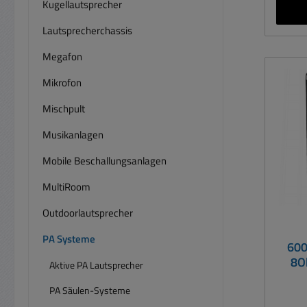
Kneip
Kugellautsprecher
Äuß
Lautsprecherchassis
Ge
Met
Megafon
We
Mikrofon
Dyna
Mischpult
90°x
Musikanlagen
hoc
Mobile Beschallungsanlagen
Auss
Ein
MultiRoom
Outdoorlautsprecher
Wan
Zu
PA Systeme
600
300mm
8O
Aktive PA Lautsprecher
Woof
Ran
Power
PA Säulen-Systeme
3