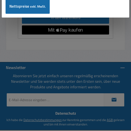
Preise inkl. MwSt. zzgl. Versandkosten
Nettopreise
exkl. MwSt.
In den Warenkorb
Newsletter
Abonnieren Sie jetzt einfach unseren regelmäßig erscheinenden
Newsletter und Sie werden stets unter den Ersten sein, über neue
Produkte und Angebote informiert werden.
E-
Mail-
Adresse
*
Datenschutz
Ich habe die
Datenschutzbestimmungen
zur Kenntnis genommen und die
AGB
gelesen
und bin mit ihnen einverstanden.