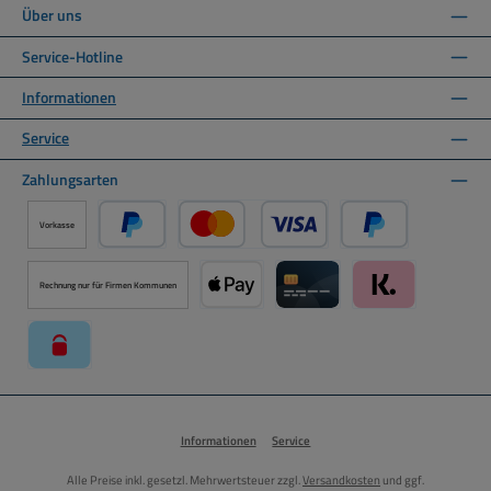
Über uns
Service-Hotline
Informationen
Service
Zahlungsarten
Vorkasse
PayPal
Kredit- oder Debitkarte über PayPal
Später Bezahlen ü
Rechnung nur für Firmen Kommunen
Apple Pay über Mollie Zahlungssystem
Kreditkarte über Mollie Zahl
Klarna über Moll
paysafecard über Mollie Zahlungssystem
Informationen
Service
Alle Preise inkl. gesetzl. Mehrwertsteuer zzgl.
Versandkosten
und ggf.