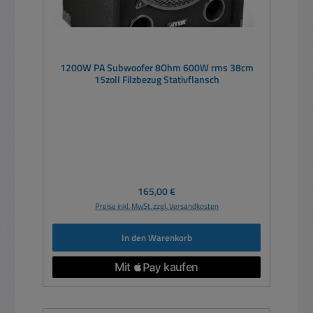
1200W PA Subwoofer 8Ohm 600W rms 38cm
15zoll Filzbezug Stativflansch
Regulärer Preis:
165,00 €
Preise inkl. MwSt. zzgl. Versandkosten
In den Warenkorb