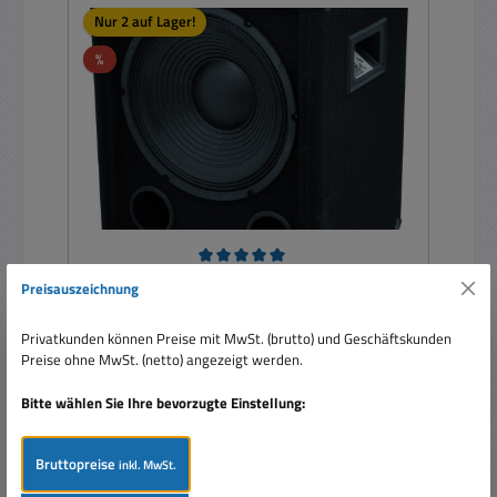
Nur 2 auf Lager!
Rabatt
%
Durchschnittliche Bewertung von 5 von 5 Sternen
Preisauszeichnung
600W PA Subwoofer 8Ohm 300W rms 30cm
12zoll Filzbezug Stativflansch
Privatkunden können Preise mit MwSt. (brutto) und Geschäftskunden
Preise ohne MwSt. (netto) angezeigt werden.
Bitte wählen Sie Ihre bevorzugte Einstellung:
Bruttopreise
inkl. MwSt.
Verkaufspreis:
110,00 €
Regulärer Preis:
141,61 €
(22.32% gespart)