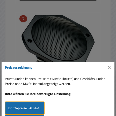
Rabatt
%
Preisauszeichnung
Privatkunden können Preise mit MwSt. (brutto) und Geschäftskunden
133mm Einbaulautsprecher 50W 8-Ohm IP65
Preise ohne MwSt. (netto) angezeigt werden.
Bad Sauna Terrasse Garten Marine Outdoor
schwarz
Bitte wählen Sie Ihre bevorzugte Einstellung:
Bruttopreise
inkl. MwSt.