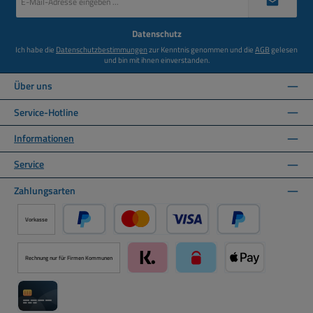
Mail-
Adresse
*
Datenschutz
Ich habe die
Datenschutzbestimmungen
zur Kenntnis genommen und die
AGB
gelesen
und bin mit ihnen einverstanden.
Über uns
Service-Hotline
Informationen
Service
Zahlungsarten
Vorkasse
PayPal
Kredit- oder Debitkarte über PayPal
Später Bezahlen ü
Rechnung nur für Firmen Kommunen
Klarna über Mollie Zahlungssystem
paysafecard über Mollie Zah
Apple Pay über M