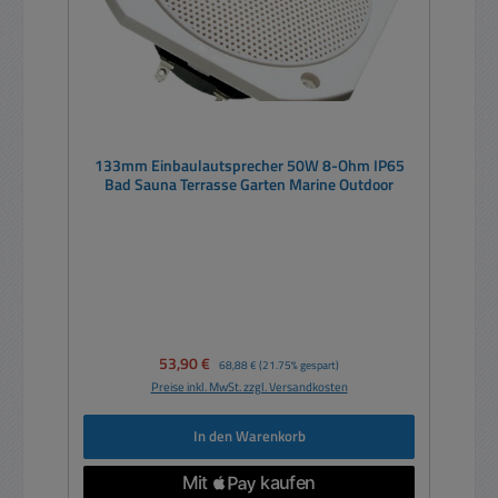
133mm Einbaulautsprecher 50W 8-Ohm IP65
Bad Sauna Terrasse Garten Marine Outdoor
Verkaufspreis:
53,90 €
Regulärer Preis:
68,88 €
(21.75% gespart)
Preise inkl. MwSt. zzgl. Versandkosten
In den Warenkorb