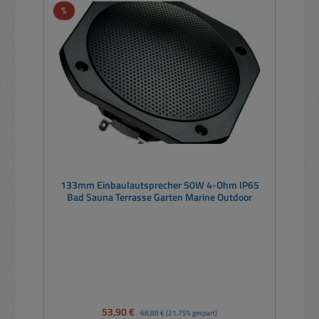
Rabatt
%
133mm Einbaulautsprecher 50W 4-Ohm IP65
Bad Sauna Terrasse Garten Marine Outdoor
Verkaufspreis:
53,90 €
Regulärer Preis:
68,88 €
(21.75% gespart)