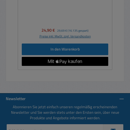
Verkaufspreis:
24,90 €
Regulärer Preis:
29,69 €
(16.13% gespart)
Preise inkl. MwSt. zzgl. Versandkosten
In den Warenkorb
Newsletter
Abonnieren Sie jetzt einfach unseren regelmäßig erscheinenden
Newsletter und Sie werden stets unter den Ersten sein, über neue
Produkte und Angebote informiert werden.
E-