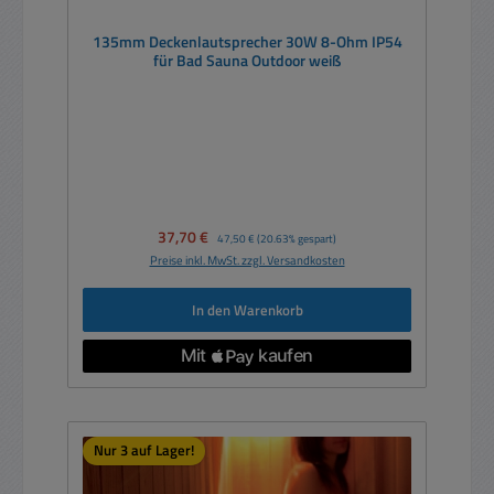
135mm Deckenlautsprecher 30W 8-Ohm IP54
für Bad Sauna Outdoor weiß
Verkaufspreis:
37,70 €
Regulärer Preis:
47,50 €
(20.63% gespart)
Preise inkl. MwSt. zzgl. Versandkosten
In den Warenkorb
Nur 3 auf Lager!