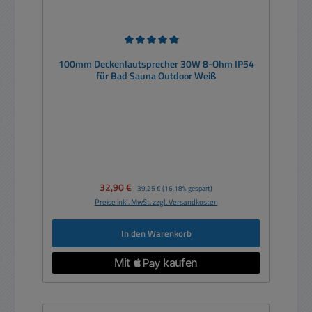
Durchschnittliche Bewertung von 5 von 5 Sternen
100mm Deckenlautsprecher 30W 8-Ohm IP54
für Bad Sauna Outdoor Weiß
Verkaufspreis:
32,90 €
Regulärer Preis:
39,25 €
(16.18% gespart)
Preise inkl. MwSt. zzgl. Versandkosten
In den Warenkorb